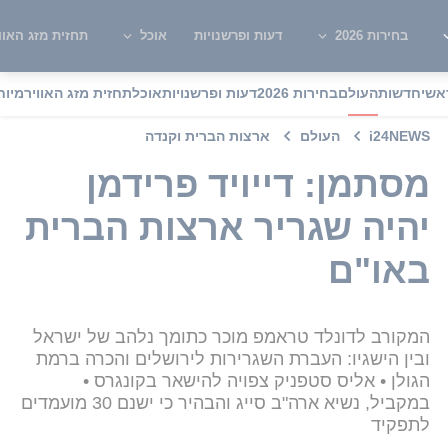
בחירות 2026
דעות ופרשנויות
אוכל
תחזית מזג האוו
אשי
חדשות
העולם
בחירות 2026
דעות ופרשנויות
אוכל
תחזית מזג האוויר
מיוח
i24NEWS
העולם
ארצות הברית וקנדה
מסתמן: דייויד פרידמן
יהיה שגריר ארצות הברית
באו"ם
המקורב לדונלד טראמפ מוכר כתומך נלהב של ישראל
ובין הישגיו: העברת השגרירות לירושלים והכרה ברמת
הגולן • אליס סטפניק צפויה להישאר בקונגרס •
במקביל, נשיא ארה"ב סייג והבהיר כי ישנם 30 מועמדים
לתפקיד