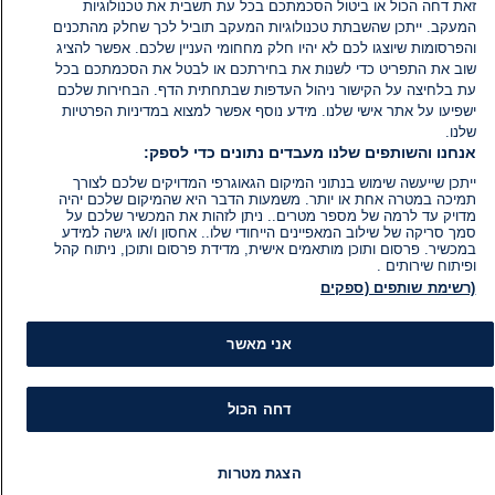
זאת דחה הכול או ביטול הסכמתכם בכל עת תשבית את טכנולוגיות
המעקב. ייתכן שהשבתת טכנולוגיות המעקב תוביל לכך שחלק מהתכנים
והפרסומות שיוצגו לכם לא יהיו חלק מחחומי העניין שלכם. אפשר להציג
שוב את התפריט כדי לשנות את בחירתכם או לבטל את הסכמתכם בכל
עת בלחיצה על הקישור ניהול העדפות שבתחתית הדף. הבחירות שלכם
ישפיעו על אתר אישי שלנו. מידע נוסף אפשר למצוא במדיניות הפרטיות
שלנו.
אנחנו והשותפים שלנו מעבדים נתונים כדי לספק:
ייתכן שייעשה שימוש בנתוני המיקום הגאוגרפי המדויקים שלכם לצורך
תמיכה במטרה אחת או יותר. משמעות הדבר היא שהמיקום שלכם יהיה
מדויק עד לרמה של מספר מטרים.. ניתן לזהות את המכשיר שלכם על
סמך סריקה של שילוב המאפיינים הייחודי שלו.. אחסון ו/או גישה למידע
במכשיר. פרסום ותוכן מותאמים אישית, מדידת פרסום ותוכן, ניתוח קהל
ופיתוח שירותים .
(רשימת שותפים (ספקים
אני מאשר
דחה הכול
מידע
קט
הצגת מטרות
הוועד המנהל של i24NEWS
חד