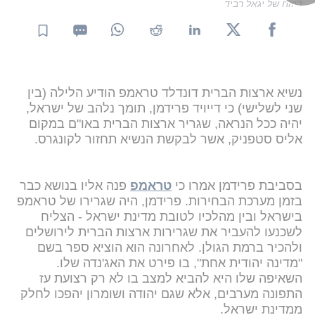
דיווח של יגאל רביד
נשיא ארצות הברית דונדלד טראמפ הודיע הלילה (בין
שני לשלישי) כי דייויד פרידמן, תומך נלהב של ישראל,
יהיה ככל הנראה, שגריר ארצות הברית באו"ם במקום
אליס סטפניק, אשר לבקשת הנשיא תחזור לקונגרס.
בסביבת פרידמן אמרו כי
טראמפ
פנה אליו בנושא כבר
בזמן מערכת הבחירות. פרידמן, היה שגרירו של טראמפ
בישראל ובין מהלכיו לטובת מדינת ישראל - הצליח
לשכנעו להעביר את שגרירות ארצות הברית לירושלים
ולהכיר ברמת הגולן. לאחרונה הוא הוציא ספר בשם
"מדינה יהודית אחת", בו פירט את האג'נדה שלו.
השאיפה שלו היא להביא למצב בו לא רק רצועת עז
התפונה מערבים, אלא שגם יהודה ושומרון יהפכו לחלק
ממדינת ישראל.