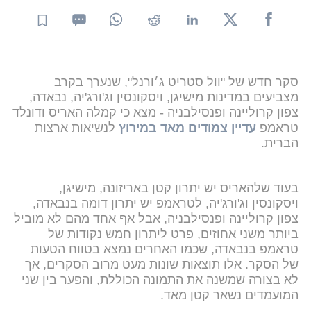
סקר חדש של "וול סטריט ג׳ורנל", שנערך בקרב
מצביעים במדינות מישיגן, ויסקונסין וג'ורג'יה, נבאדה,
צפון קרוליינה ופנסילבניה - מצא כי קמלה האריס ודונלד
טראמפ
עדיין צמודים מאד במירוץ
לנשיאות ארצות
הברית.
בעוד שלהאריס יש יתרון קטן באריזונה, מישיגן,
ויסקונסין וג'ורג'יה, לטראמפ יש יתרון דומה בנבאדה,
צפון קרוליינה ופנסילבניה, אבל אף אחד מהם לא מוביל
ביותר משני אחוזים, פרט ליתרון חמש נקודות של
טראמפ בנבאדה, שכמו האחרים נמצא בטווח הטעות
של הסקר. אלו תוצאות שונות מעט מרוב הסקרים, אך
לא בצורה שמשנה את התמונה הכוללת, והפער בין שני
המועמדים נשאר קטן מאד.