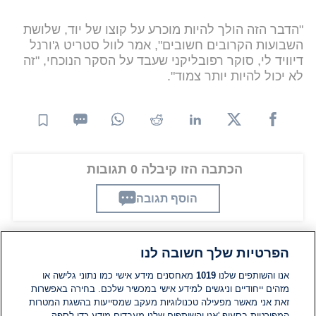
"הדבר הזה הולך להיות מוכרע על קוצו של יוד, שלושת
השבועות הקרובים חשובים", אמר לוול סטריט ג'ורנל
דיוויד לי, סוקר רפובליקני שעבד על הסקר הנוכחי, "זה
לא יכול להיות יותר צמוד".
הכתבה הזו קיבלה 0 תגובות
הוסף תגובה
הפרטיות שלך חשובה לנו
תגובות
אנו והשותפים שלנו
1019
מאחסנים מידע אישי כמו נתוני גלישה או
מזהים ייחודיים וניגשים למידע אישי במכשיר שלכם. בחירה באפשרות
אין עדיין תגובות. היה הראשון להגיב
זאת אני מאשר מפעילה טכנולוגיות מעקב שמסייעות בהשגת המטרות
המפורטות בסעיף 'אנו והשותפים שלנו מעבדים מידע כדי לספק.