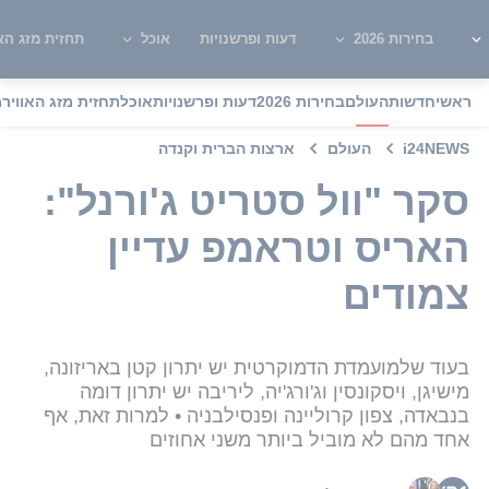
בחירות 2026
דעות ופרשנויות
אוכל
תחזית מזג האו
ראשי
חדשות
העולם
בחירות 2026
דעות ופרשנויות
אוכל
תחזית מזג האוויר
מ
i24NEWS
העולם
ארצות הברית וקנדה
סקר "וול סטריט ג'ורנל":
האריס וטראמפ עדיין
צמודים
בעוד שלמועמדת הדמוקרטית יש יתרון קטן באריזונה,
מישיגן, ויסקונסין וג'ורג'יה, ליריבה יש יתרון דומה
בנבאדה, צפון קרוליינה ופנסילבניה • למרות זאת, אף
אחד מהם לא מוביל ביותר משני אחוזים