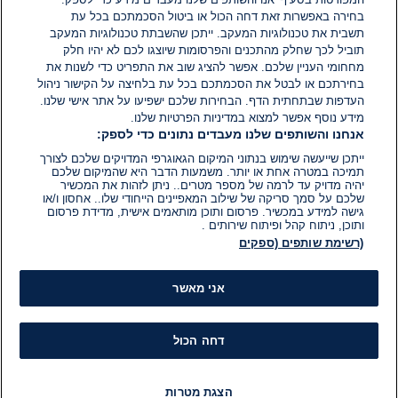
בחירה באפשרות זאת דחה הכול או ביטול הסכמתכם בכל עת
הוסף תגובה
תשבית את טכנולוגיות המעקב. ייתכן שהשבתת טכנולוגיות המעקב
תוביל לכך שחלק מהתכנים והפרסומות שיוצגו לכם לא יהיו חלק
מחחומי העניין שלכם. אפשר להציג שוב את התפריט כדי לשנות את
בחירתכם או לבטל את הסכמתכם בכל עת בלחיצה על הקישור ניהול
העדפות שבתחתית הדף. הבחירות שלכם ישפיעו על אתר אישי שלנו.
מידע נוסף אפשר למצוא במדיניות הפרטיות שלנו.
אנחנו והשותפים שלנו מעבדים נתונים כדי לספק:
ייתכן שייעשה שימוש בנתוני המיקום הגאוגרפי המדויקים שלכם לצורך
תמיכה במטרה אחת או יותר. משמעות הדבר היא שהמיקום שלכם
יהיה מדויק עד לרמה של מספר מטרים.. ניתן לזהות את המכשיר
שלכם על סמך סריקה של שילוב המאפיינים הייחודי שלו.. אחסון ו/או
גישה למידע במכשיר. פרסום ותוכן מותאמים אישית, מדידת פרסום
ותוכן, ניתוח קהל ופיתוח שירותים .
(רשימת שותפים (ספקים
אני מאשר
דחה הכול
הצגת מטרות