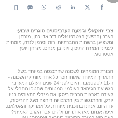
צבי יחזקאלי וג'מעת הערביסטים סוגרים שבוע:
הערב (חמישי) הצטרפו אלינו ד"ר אדי כהן, מזרחן
ומשפיען ברשתות החברתיות, רות וסרמן לנדה, מומחית
לענייני המזרח התיכון, ויוני בן מנחם, מזרחן ויועץ
אסטרטגי.
חבורת המומחים לשכונה שהתכנסה במיוחד בשל
התאריך המיוחד שאותו זוכר כל אחד מוותיקי השכונה -
ה-11 לספטמבר. היום לפני 24 שנים העולם המערבי
פגש את הג'יהאד העולמי. המטוסים שחטפו מחבלי אל
קעידה בארצות הברית ריסקו את מגדלי התאומים בניו
יורק, וההתנגשות בין התרבויות ריחפה מעל ההריסות,
עד היום. אנחנו בתוכנית מיוחדת על אמריקה והאסלאם.
איפה אנחנו מאז אותו יום ולהיכן עבר הקרב האמיתי?
האם הוא במזרח התיכון? בעיראק ואפגניסטן או