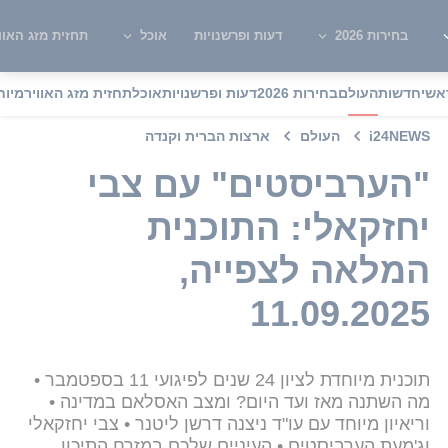
בחירות 2026
דעות ופרשנויות
אוכל
תחזית מזג האוו
אשי
חדשות
העולם
בחירות 2026
דעות ופרשנויות
אוכל
תחזית מזג האוויר
מיוח
i24NEWS
העולם
ארצות הברית וקנדה
"הערביסטים" עם צבי
יחזקאלי: התוכנית
המלאה לצפייה,
11.09.2025
תוכנית מיוחדת לציון 24 שנים לפיגועי 11 בספטמבר •
מה השתנה מאז ועד היום? ומצב האסלאם במדינה •
וריאיון מיוחד עם עו"ד ניצנה דרשן ליטנר • צבי יחזקאלי
וג'מעת הערביסטים • העיניים שלכם במזרח התיכון