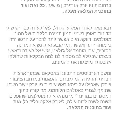
ברחובות ניו יורק או דירבון מישיגן.
כל זאת ועוד
בתוכנית המלאה מעלה.
רבע מאה לאחר הפיגוע הגדול, לאל קעידה כבר יש שתי
מדינות באופן רשמי והמון תמיכה בללבות של המוני
מוסלמים. דווקא היום אפשר יותר לדבר על הרגש הזה
כי מותר יותר ואפשר. ומי קובע זאת. נשיא המדינה
הסורית, אבו מוחמד אל ג'ולאני, איש אל קעידה ודאעש
בעצמו שבגילוי לב מסביר לנו למה הבקלאוות שחולקו
אז בסתר מייצגות את ההמונים.
ומשם הערביסטים התבוננו באסלאם שבתוך ארצות
הברית: ההגירה המתגברת, ההפגנות במרחב הציבורי
וייתכן שאפילו על כיסא ראש עיריית ניו יורק יישב משהו
שתומך לגמרי באסלאם הלוחמני. מה קורה בתוך
המסגדים במדינה? מי מנהיג את המוסלמים שהופכים
משנה לשנה לכוח עולה, לא רק אלקטורלי?
כל זאת
ועוד בתוכנית המלאה.