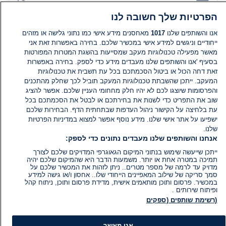
הוסף תגובה
הפרטיות שלך חשובה לנו
אנו והשותפים שלנו
1017
מאחסנים מידע אישי כמו נתוני גלישה או מזהים
ייחודיים וניגשים למידע אישי במכשיר שלכם. בחירה באפשרות זאת אני
מאשר מפעילה טכנולוגיות מעקב שמסייעות בהשגת המטרות המפורטות
בסעיף 'אנו והשותפים שלנו מעבדים מידע כדי לספק. בחירה באפשרות
זאת דחה הכול או ביטול הסכמתכם בכל עת תשבית את טכנולוגיות
המעקב. ייתכן שהשבתת טכנולוגיות המעקב תוביל לכך שחלק מהתכנים
והפרסומות שיוצגו לכם לא יהיו חלק מחחומי העניין שלכם. אפשר להציג
שוב את התפריט כדי לשנות את בחירתכם או לבטל את הסכמתכם בכל
עת בלחיצה על הקישור ניהול העדפות שבתחתית הדף. הבחירות שלכם
ישפיעו על אתר אישי שלנו. מידע נוסף אפשר למצוא במדיניות הפרטיות
שלנו.
אנחנו והשותפים שלנו מעבדים נתונים כדי לספק:
ייתכן שייעשה שימוש בנתוני המיקום הגאוגרפי המדויקים שלכם לצורך
תמיכה במטרה אחת או יותר. משמעות הדבר היא שהמיקום שלכם יהיה
מדויק עד לרמה של מספר מטרים.. ניתן לזהות את המכשיר שלכם על
סמך סריקה של שילוב המאפיינים הייחודי שלו.. אחסון ו/או גישה למידע
במכשיר. פרסום ותוכן מותאמים אישית, מדידת פרסום ותוכן, ניתוח קהל
ופיתוח שירותים .
(רשימת שותפים (ספקים
אני מאשר