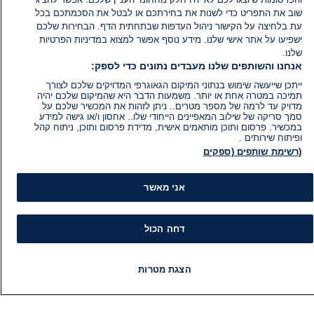
שוב את התפריט כדי לשנות את בחירתכם או לבטל את הסכמתכם בכל
עת בלחיצה על הקישור ניהול העדפות שבתחתית הדף. הבחירות שלכם
ישפיעו על אתר אישי שלנו. מידע נוסף אפשר למצוא במדיניות הפרטיות
שלנו.
אנחנו והשותפים שלנו מעבדים נתונים כדי לספק:
ייתכן שייעשה שימוש בנתוני המיקום הגאוגרפי המדויקים שלכם לצורך
תמיכה במטרה אחת או יותר. משמעות הדבר היא שהמיקום שלכם יהיה
מדויק עד לרמה של מספר מטרים.. ניתן לזהות את המכשיר שלכם על
סמך סריקה של שילוב המאפיינים הייחודי שלו.. אחסון ו/או גישה למידע
במכשיר. פרסום ותוכן מותאמים אישית, מדידת פרסום ותוכן, ניתוח קהל
ופיתוח שירותים .
(רשימת שותפים (ספקים
אני מאשר
דחה הכול
הצגת מטרות
מידע
קט
חדשות
פיד חדשות
LIVE
רדיו
תוכניות
הוועד המנהל של i24NEWS
חד
הטאלנטים של i24NEWS
חד