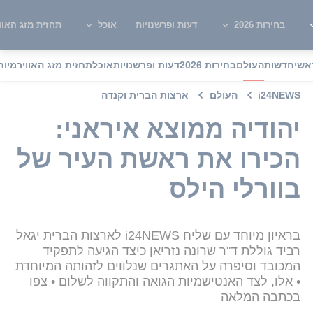
בחירות 2026
דעות ופרשנויות
אוכל
תחזית מזג האוו
אשי
חדשות
העולם
בחירות 2026
דעות ופרשנויות
אוכל
תחזית מזג האוויר
מיוח
i24NEWS
העולם
ארצות הברית וקנדה
יהודיה ממוצא איראני:
הכירו את ראשת העיר של
בוורלי הילס
בראיון מיוחד עם שליח i24NEWS לארצות הברית יגאל
רביד גוללת ד"ר שרונה נזריאן כיצד הגיעה לתפקיד
המכובד וסיפרה על האתגרים שנלווים לזהותה המיוחדת
• אלו, לצד האנטישמיות הגואה והתקווה לשלום • צפו
בכתבה המלאה