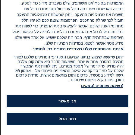
המפורטות בסעיף 'אנו והשותפים שלנו מעבדים מידע כדי לספק.
בחירה באפשרות זאת דחה הכול או ביטול הסכמתכם בכל עת
הוסף תגובה
תשבית את טכנולוגיות המעקב. ייתכן שהשבתת טכנולוגיות המעקב
תוביל לכך שחלק מהתכנים והפרסומות שיוצגו לכם לא יהיו חלק
מחחומי העניין שלכם. אפשר להציג שוב את התפריט כדי לשנות את
בחירתכם או לבטל את הסכמתכם בכל עת בלחיצה על הקישור ניהול
העדפות שבתחתית הדף. הבחירות שלכם ישפיעו על אתר אישי שלנו.
מידע נוסף אפשר למצוא במדיניות הפרטיות שלנו.
אנחנו והשותפים שלנו מעבדים נתונים כדי לספק:
ייתכן שייעשה שימוש בנתוני המיקום הגאוגרפי המדויקים שלכם לצורך
תמיכה במטרה אחת או יותר. משמעות הדבר היא שהמיקום שלכם
יהיה מדויק עד לרמה של מספר מטרים.. ניתן לזהות את המכשיר
שלכם על סמך סריקה של שילוב המאפיינים הייחודי שלו.. אחסון ו/או
גישה למידע במכשיר. פרסום ותוכן מותאמים אישית, מדידת פרסום
ותוכן, ניתוח קהל ופיתוח שירותים .
(רשימת שותפים (ספקים
אני מאשר
דחה הכול