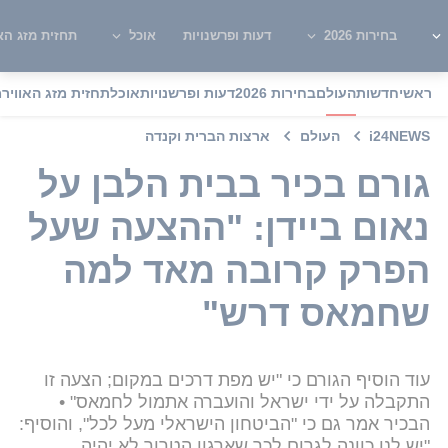
בחירות 2026
דעות ופרשנויות
אוכל
תחזית מזג האו
ראשי
חדשות
העולם
בחירות 2026
דעות ופרשנויות
אוכל
תחזית מזג האוויר
מ
i24NEWS
העולם
ארצות הברית וקנדה
גורם בכיר בבית הלבן על
נאום ביידן: "ההצעה שעל
הפרק קרובה מאד למה
שחמאס דרש"
עוד הוסיף הגורם כי "יש מפת דרכים במקום; הצעה זו
התקבלה על ידי ישראל והועברה אתמול לחמאס" •
הבכיר אמר גם כי "הביטחון הישראלי מעל לכל", והוסיף:
"יש לנו כוונה לגרום לכך שארגון הטרור לא יהיה