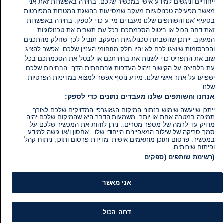
ייחודיים וניגשים למידע אישי במכשיר שלכם. בחירה באפשרות זאת אני
מאשר מפעילה טכנולוגיות מעקב שמסייעות בהשגת המטרות המפורטות
בסעיף 'אנו והשותפים שלנו מעבדים מידע כדי לספק. בחירה באפשרות
זאת דחה הכול או ביטול הסכמתכם בכל עת תשבית את טכנולוגיות
המעקב. ייתכן שהשבתת טכנולוגיות המעקב תוביל לכך שחלק מהתכנים
והפרסומות שיוצגו לכם לא יהיו חלק מחחומי העניין שלכם. אפשר להציג
שוב את התפריט כדי לשנות את בחירתכם או לבטל את הסכמתכם בכל
עת בלחיצה על הקישור ניהול העדפות שבתחתית הדף. הבחירות שלכם
ישפיעו על אתר אישי שלנו. מידע נוסף אפשר למצוא במדיניות הפרטיות
שלנו.
אנחנו והשותפים שלנו מעבדים נתונים כדי לספק:
ייתכן שייעשה שימוש בנתוני המיקום הגאוגרפי המדויקים שלכם לצורך
תמיכה במטרה אחת או יותר. משמעות הדבר היא שהמיקום שלכם יהיה
מדויק עד לרמה של מספר מטרים.. ניתן לזהות את המכשיר שלכם על
סמך סריקה של שילוב המאפיינים הייחודי שלו.. אחסון ו/או גישה למידע
במכשיר. פרסום ותוכן מותאמים אישית, מדידת פרסום ותוכן, ניתוח קהל
ופיתוח שירותים .
(רשימת שותפים (ספקים
אני מאשר
מידע
קט
דחה הכול
הוועד המנהל של i24NEWS
חד