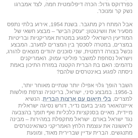
כפרדוקס גדול: הכרה דיפלומטית חמה, לצד אמברגו
נשק קר ומנוכר.
אבל המתח רק מתגבר. בשנת 1954, אירוע בלתי נתפס
מסעיר את וושינגטון: "עסק הביש" – מבצע חשאי של
המודיעין הישראלי לפגוע במטרות אמריקניות ובריטיות
במצרים, במטרה לסכסך בין המצרים למערב. המבצע
נכשל בצורה דרמטית, שני סוכנים יהודים מוצאים להורג,
וישראל נסחפת למשבר פוליטי עמוק. האמריקנים
נדהמים: האם בת הברית הקטנה במזרח התיכון באמת
ניסתה לפגוע באינטרסים שלהם?
השבר הופך גלוי אפילו יותר שנתיים מאוחר יותר,
ב-1956. במבצע סיני, ישראל, בריטניה וצרפת פולשות
למצרים,
בלי תיאום עם ארצות הברית
. הנשיא
אייזנהאואר מגיב בזעם נדיר, דורש נסיגה ישראלית
מיידית, מאיים בסנקציות כלכליות ואף תומך בהצבעה
נגד ישראל באו"ם. ישראל מתקפלת במהירות – מבינה
לראשונה את עוצמת הלחץ האמריקני כשהאינטרסים
מתנגשים. הברית עדיין שברירית מאוד, ומונעת