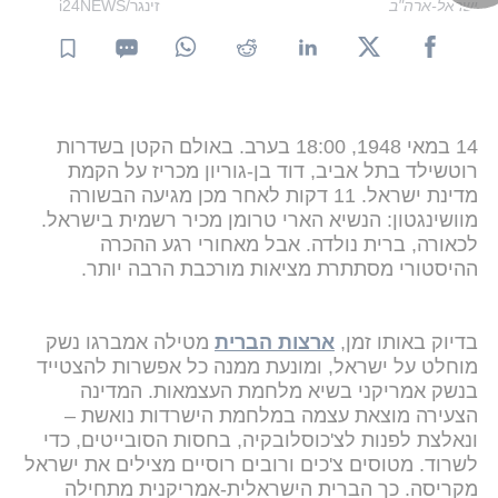
ישראל-ארה"ב
זינגר/i24NEWS
14 במאי 1948, 18:00 בערב. באולם הקטן בשדרות
רוטשילד בתל אביב, דוד בן-גוריון מכריז על הקמת
מדינת ישראל. 11 דקות לאחר מכן מגיעה הבשורה
מוושינגטון: הנשיא הארי טרומן מכיר רשמית בישראל.
לכאורה, ברית נולדה. אבל מאחורי רגע ההכרה
ההיסטורי מסתתרת מציאות מורכבת הרבה יותר.
בדיוק באותו זמן,
ארצות הברית
מטילה אמברגו נשק
מוחלט על ישראל, ומונעת ממנה כל אפשרות להצטייד
בנשק אמריקני בשיא מלחמת העצמאות. המדינה
הצעירה מוצאת עצמה במלחמת הישרדות נואשת –
ונאלצת לפנות לצ'כוסלובקיה, בחסות הסובייטים, כדי
לשרוד. מטוסים צ'כים ורובים רוסיים מצילים את ישראל
מקריסה. כך הברית הישראלית-אמריקנית מתחילה