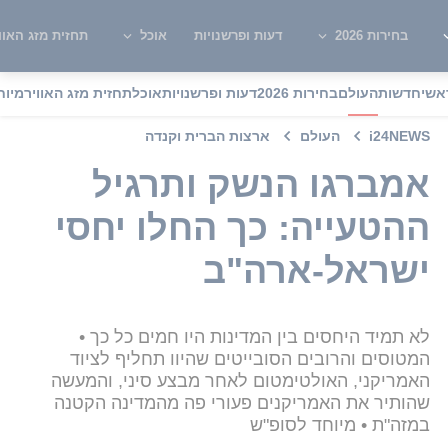
בחירות 2026
דעות ופרשנויות
אוכל
תחזית מזג האוו
אשי
חדשות
העולם
בחירות 2026
דעות ופרשנויות
אוכל
תחזית מזג האוויר
מיוח
i24NEWS
העולם
ארצות הברית וקנדה
אמברגו הנשק ותרגיל
ההטעייה: כך החלו יחסי
ישראל-ארה"ב
לא תמיד היחסים בין המדינות היו חמים כל כך •
המטוסים והרובים הסובייטים שהיוו תחליף לציוד
האמריקני, האולטימטום לאחר מבצע סיני, והמעשה
שהותיר את האמריקנים פעורי פה מהמדינה הקטנה
במזה"ת • מיוחד לסופ"ש