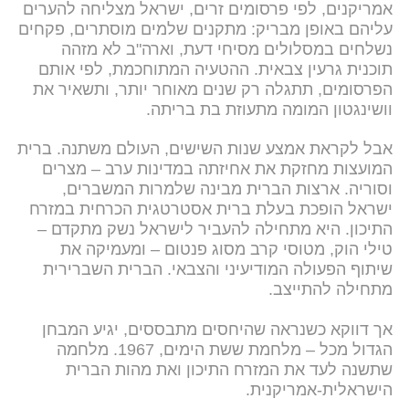
אמריקנים, לפי פרסומים זרים, ישראל מצליחה להערים
עליהם באופן מבריק: מתקנים שלמים מוסתרים, פקחים
נשלחים במסלולים מסיחי דעת, וארה"ב לא מזהה
תוכנית גרעין צבאית. ההטעיה המתוחכמת, לפי אותם
הפרסומים, תתגלה רק שנים מאוחר יותר, ותשאיר את
וושינגטון המומה מתעוזת בת בריתה.
אבל לקראת אמצע שנות השישים, העולם משתנה. ברית
המועצות מחזקת את אחיזתה במדינות ערב – מצרים
וסוריה. ארצות הברית מבינה שלמרות המשברים,
ישראל הופכת בעלת ברית אסטרטגית הכרחית במזרח
התיכון. היא מתחילה להעביר לישראל נשק מתקדם –
טילי הוק, מטוסי קרב מסוג פנטום – ומעמיקה את
שיתוף הפעולה המודיעיני והצבאי. הברית השברירית
מתחילה להתייצב.
אך דווקא כשנראה שהיחסים מתבססים, יגיע המבחן
הגדול מכל – מלחמת ששת הימים, 1967. מלחמה
שתשנה לעד את המזרח התיכון ואת מהות הברית
הישראלית-אמריקנית.