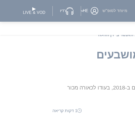
מיוחד לסופ"ש
HE
רדיו
LIVE & VOD
האנטר ביידן החלה
ושבעים
בנו של הנשיא עומד לדין בדלאוור בשל שלושה אישומים פליליים הקשורים למאמציו להשיג נשק חם ב-2018, בעודו לכאורה מכור
1 דקות קריאה