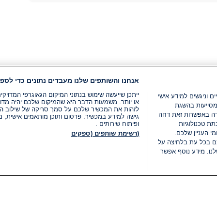
אנחנו והשותפים שלנו מעבדים נתונים כדי לספק
ייתכן שייעשה שימוש בנתוני המיקום הגאוגרפי המדוי
ים וניגשים למידע אישי
או יותר. משמעות הדבר היא שהמיקום שלכם יהיה מדוי
מסייעות בהשגת
לזהות את המכשיר שלכם על סמך סריקה של שילוב המאפי
רה באפשרות זאת דחה
גישה למידע במכשיר. פרסום ותוכן מותאמים אישית, מד
ת טכנולוגיות
ופיתוח שירותים .
י העניין שלכם.
(רשימת שותפים (ספקים
ם בכל עת בלחיצה על
נו. מידע נוסף אפשר
LIVE
קטגוריות
משפטי