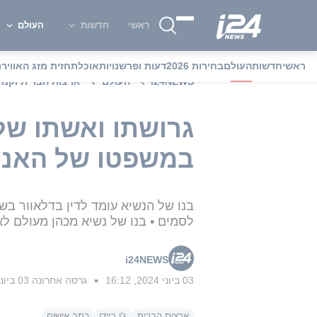
ראשי
חדשות
העולם
ראשי
חדשות
העולם
בחירות 2026
דעות ופרשנויות
אוכל
תחזית מזג האוויר
מ
i24NEWS
העולם
ארצות הברית וקנד
גרושתו ואשתו של
במשפטו של האנטר
לסמים • בנו של נשיא מכהן מעולם ל
i24NEWS
03 ביוני 2024, 16:12
גרסה אחרונה
03 ביוני 2024, 16:14
■
ארצות הברית
ג'ו ביידן
כתב אישום