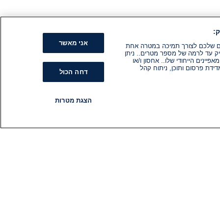
:
אני מאשר
קים שלכם לצורך תמיכה במטרה אחת
ק עד לרמה של מספר מטרים.. ניתן
ינים הייחודי שלו.. אחסון ו/או
ידת פרסום ותוכן, ניתוח קהל
דחה הכול
הצגת מטרות
רדיו
תוכניות
עקבו אחרינו
הירשם לניוזלטר