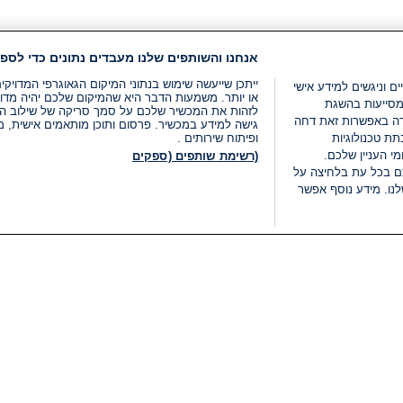
אנחנו והשותפים שלנו מעבדים נתונים כדי לספק
ייתכן שייעשה שימוש בנתוני המיקום הגאוגרפי המדוי
ים וניגשים למידע אישי
או יותר. משמעות הדבר היא שהמיקום שלכם יהיה מדוי
מסייעות בהשגת
לזהות את המכשיר שלכם על סמך סריקה של שילוב המאפי
רה באפשרות זאת דחה
גישה למידע במכשיר. פרסום ותוכן מותאמים אישית, מד
ת טכנולוגיות
ופיתוח שירותים .
י העניין שלכם.
(רשימת שותפים (ספקים
ם בכל עת בלחיצה על
נו. מידע נוסף אפשר
LIVE
קטגוריות
משפטי
חדשות מתפרצות
תנאי שימוש
חדשות
מדיניות פרטיות
העולם
תנאי פרסום ותנאי מכירות
בחירות 2026
הצהרת נגישות
דעות ופרשנויות
נהל העדפות
אוכל