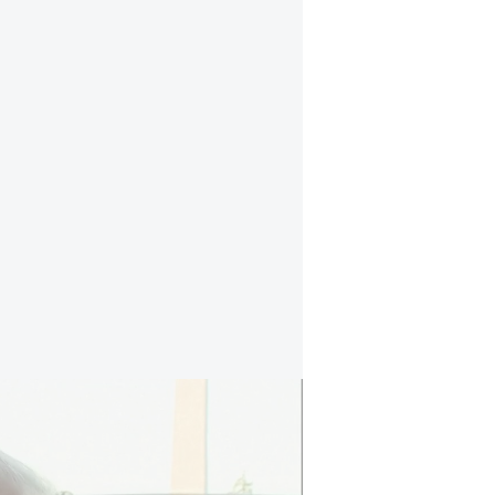
הניצחון הישראלי והפסקת האש | דקה אחרי דק
טראמפ נשאל האם זהו
סוף המלחמה
להתחיל שוב, אולי בקרוב". עם זאת, ה
יש נפט, אני לא רואה אותם חוזרים לענ