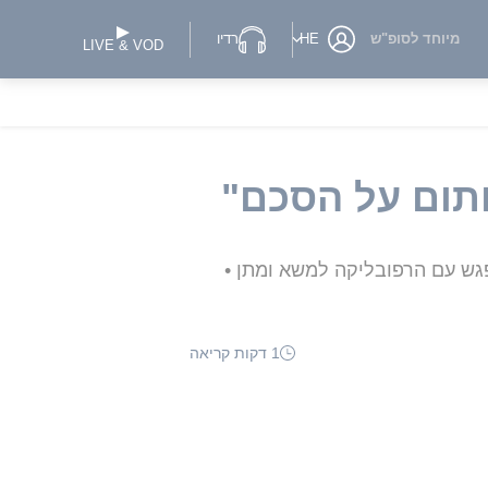
מיוחד לסופ"ש
HE
רדיו
LIVE & VOD
חתום על הסכם"
פגש עם הרפובליקה למשא ומתן •
1 דקות קריאה