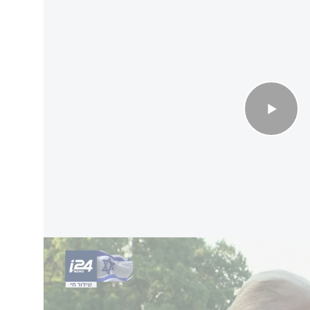
ה: היממה הדרמטית - והזעם של טראמפ
בין ישראל לאיראן, ואמר שלדעתו, "סבב נוסף יכול
דגיש כי "ישראל תחזור למה שהיא עושה, ולאיראן
יין הגרעין. ואם כן, אנחנו תמיד שם, אם לא אני אז