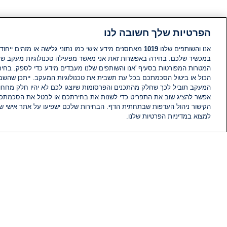
הפרטיות שלך חשובה לנו
אנו והשותפים שלנו
1019
מאחסנים מידע אישי כמו נתוני גלישה או מזהים ייחודי
במכשיר שלכם. בחירה באפשרות זאת אני מאשר מפעילה טכנולוגיות מעקב ש
המטרות המפורטות בסעיף 'אנו והשותפים שלנו מעבדים מידע כדי לספק. בחי
הכול או ביטול הסכמתכם בכל עת תשבית את טכנולוגיות המעקב. ייתכן שהשבת
המעקב תוביל לכך שחלק מהתכנים והפרסומות שיוצגו לכם לא יהיו חלק מחחומ
אפשר להציג שוב את התפריט כדי לשנות את בחירתכם או לבטל את הסכמתכ
הקישור ניהול העדפות שבתחתית הדף. הבחירות שלכם ישפיעו על אתר אישי של
למצוא במדיניות הפרטיות שלנו.
חדשות
פיד חדשות
מידע
הוועד המנהל של i24NEWS
הטאלנטים של i24NEWS
תוכניות הטלוויזיה של i24NEWS
רדיו בשידור חי
דרושים
צור קשר