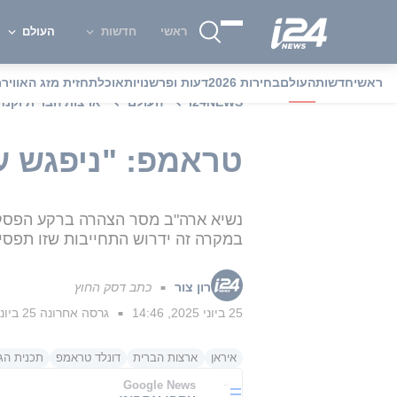
ראשי
חדשות
העולם
ראשי
חדשות
העולם
בחירות 2026
דעות ופרשנויות
אוכל
תחזית מזג האוויר
מ
i24NEWS
העולם
ארצות הברית וקנד
טראמפ: "ניפגש ע
נשיא ארה"ב מסר הצהרה ברקע הפסקת 
במקרה זה ידרוש התחייבות שזו תפסיק 
רון צור
כתב דסק החוץ
■
25 ביוני 2025, 14:46
גרסה אחרונה
25 ביוני 2025, 15:10
■
איראן
ארצות הברית
דונלד טראמפ
תכנית הגר
Google News