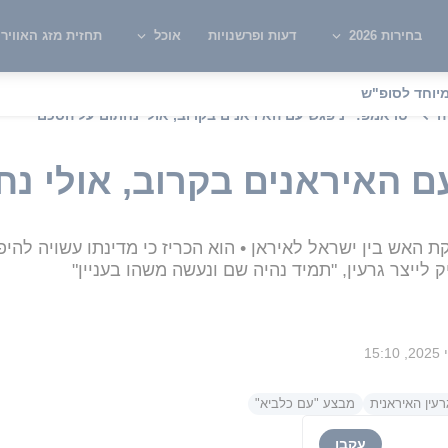
בחירות 2026
דעות ופרשנויות
אוכל
תחזית מזג האוויר
יוחד לסופ"ש
ה
טראמפ: "ניפגש עם האיראנים בקרוב, אולי נחתום על הסכם"
ם האיראנים בקרוב, אולי נ
האש בין ישראל לאיראן • הוא הכריז כי מדינתו עשויה להי
לייצר גרעין, "תמיד נהיה שם ונעשה משהו בעניין"
עין האיראנית
מבצע "עם כלביא"
עקבו