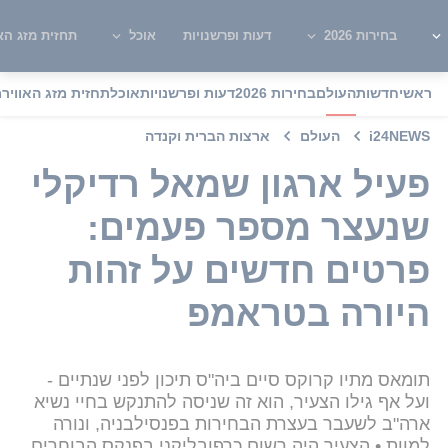
בחירות 2026
דעות ופרשנויות
אוכל
תחזית מזג האו
ראשי
חדשות
העולם
בחירות 2026
דעות ופרשנויות
אוכל
תחזית מזג האוויר
מ
i24NEWS
העולם
ארצות הברית וקנדה
פעיל ארגון שמאל רדיקלי
שנעצר מספר פעמים:
פרטים חדשים על זהות
היורה בטראמפ
תומאס מתיו קרוקס סיים ביה"ס תיכון לפני שנתיים -
ועל אף גילו הצעיר, הוא זה שניסה להתנקש בחיי נשיא
ארה"ב לשעבר בעצרת הבחירות בפנסילבניה, ונורה
למוות • הצעיר היה רשום כרפובליקני בפנקס הבוחרים