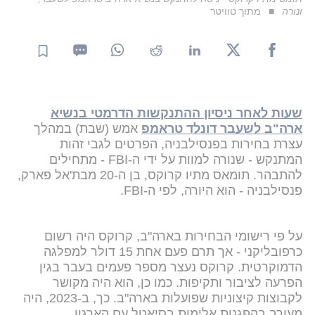
ונורה
מתוך טוויטר
שעות לאחר ניסיון ההתנקשות הדרמטי בנשיא
ארה"ב לשעבר דונלד טראמפ
אמש (שבת) במהלך
עצרת בחירות בפנסילבניה, הפרטים לגבי זהות
המתנקש - שנורה למוות על ידי ה-FBI - מתחילים
להתבהר. תומאס מתיו קרוקס, בן ה-20 מבת'אל פארק,
פנסילבניה - הוא היורה, לפי ה-FBI.
על פי רישומי הבחירות בארה"ב, קרוקס היה רשום
כרפובליקני - אך תרם פעם אחת 15 דולר למפלגה
הדמוקרטית. קרוקס נעצר מספר פעמים בעבר בגין
הפרעה לציבור ותקיפות. כמו כן, הוא היה מקושר
לקבוצות קיצוניות שפועלות בארה"ב. כך, ב-2023, היה
מעורב בהפגנות אלימות בסיאטל עם הארגון