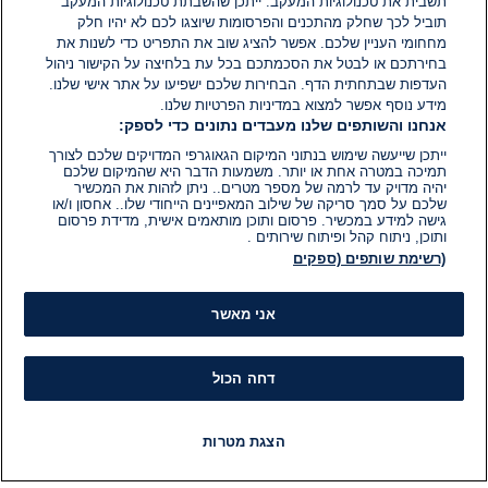
הוסף תגובה
תשבית את טכנולוגיות המעקב. ייתכן שהשבתת טכנולוגיות המעקב
תוביל לכך שחלק מהתכנים והפרסומות שיוצגו לכם לא יהיו חלק
מחחומי העניין שלכם. אפשר להציג שוב את התפריט כדי לשנות את
בחירתכם או לבטל את הסכמתכם בכל עת בלחיצה על הקישור ניהול
העדפות שבתחתית הדף. הבחירות שלכם ישפיעו על אתר אישי שלנו.
מידע נוסף אפשר למצוא במדיניות הפרטיות שלנו.
אנחנו והשותפים שלנו מעבדים נתונים כדי לספק:
ייתכן שייעשה שימוש בנתוני המיקום הגאוגרפי המדויקים שלכם לצורך
תמיכה במטרה אחת או יותר. משמעות הדבר היא שהמיקום שלכם
יהיה מדויק עד לרמה של מספר מטרים.. ניתן לזהות את המכשיר
שלכם על סמך סריקה של שילוב המאפיינים הייחודי שלו.. אחסון ו/או
גישה למידע במכשיר. פרסום ותוכן מותאמים אישית, מדידת פרסום
ותוכן, ניתוח קהל ופיתוח שירותים .
(רשימת שותפים (ספקים
אני מאשר
דחה הכול
הצגת מטרות
חדשות
פיד חדשות
LIVE
רדיו
תוכניות