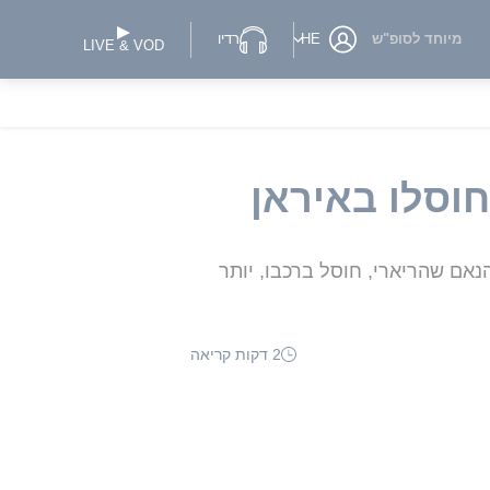
מיוחד לסופ"ש
HE
רדיו
LIVE & VOD
וסלו באיראן
נאם שהריארי, חוסל ברכבו, יותר
2 דקות קריאה