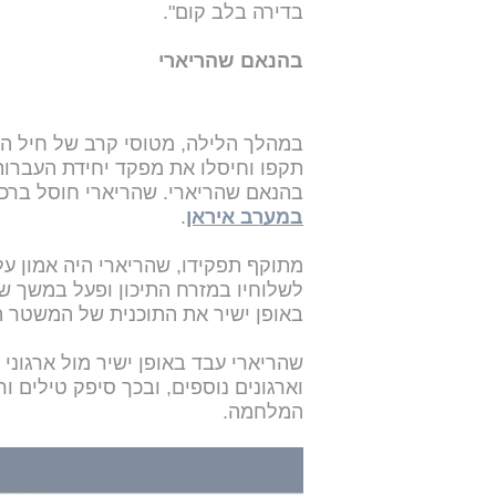
בדירה בלב קום".
בהנאם שהריארי
במהלך הלילה, מטוסי קרב של חיל האוו
תקפו וחיסלו את מפקד יחידת העברו
בהנאם שהריארי. שהריארי חוסל ברכבו, יותר מ-1,000 ק"מ ממדינ
במערב איראן
.
מתוקף תפקידו, שהריארי היה אמון 
לשלוחיו במזרח התיכון ופעל במשך ש
באופן ישיר את התוכנית של המשטר 
שהריארי עבד באופן ישיר מול ארגוני
וארגונים נוספים, ובכך סיפק טילים 
המלחמה.