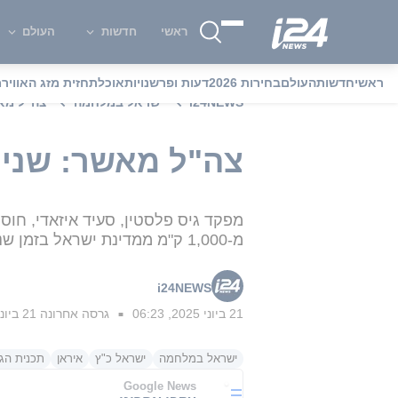
ראשי
חדשות
העולם
ראשי
חדשות
העולם
בחירות 2026
דעות ופרשנויות
אוכל
תחזית מזג האוויר
מ
i24NEWS
ישראל במלחמה
צה"ל מאש
צה"ל מאשר: שני 
מפקד גיס פלסטין, סעיד איזאדי, חוס
מ-1,000 ק"מ ממדינת ישראל בזמן שנסע במערב איראן
i24NEWS
21 ביוני 2025, 06:23
גרסה אחרונה
21 ביוני 2025, 08:03
■
ישראל במלחמה
ישראל כ"ץ
איראן
תכנית הגר
Google News