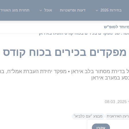
בחירות 2026
דעות ופרשנויות
אוכל
תחזית מזג האוויר
יוחד לסופ"ש
ר: שני מפקדים בכירים בכוח קודס חוסלו באיראן
מפקדים בכירים בכוח קודס ח
ל בדירת מסתור בלב איראן • מפקד יחידת העברת אמל"ח, בה
עין האיראנית
מבצע "עם כלביא"
עקבו