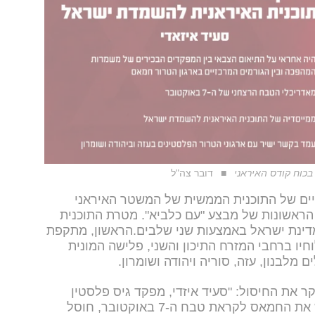
בכוח קודס האיראני
דובר צה"ל
יים של התוכנית הממשית של המשטר האיראני
אשונות של מבצע "עם כלביא". מטרת התוכנית
מדינת ישראל באמצעות שני שלבים.הראשון, מתקפת
חיו ברחבי המזרח התיכון והשני, פלישה המונית
לבנון, עזה, סוריה ויהודה ושומרון.
ר את החיסול: "סעיד איזדי, מפקד גיס פלסטין
בכוח קודס האיראני, מי שמימן וחימש את החמאס לקראת טבח ה-7 באוקטובר, חוסל