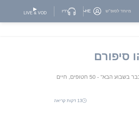
מיוחד לסופ"ש
HE
רדיו
LIVE & VOD
ברקע אישור חמאס את פרטי המתווה להפסקת אש והכרזתו של טראמפ ש"עסקה עשויה להיחתם כבר בשבוע הבא" - 50 חטופים, חיים
13 דקות קריאה