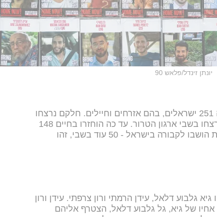
יונתן זינדל/פלאש 90
בשבעה באוקטובר 2023 נחטפו לעזה 251 ישראלים, בהם אזרחים וחיילים. חלקם נרצחו
באותו היום וגופתם נחטפה, אחרים נרצחו בשבי ארגון הטרור. עד כה הוחזרו בחיים 148
חטופים, 85 נרצחו ונהרגו, 57 מהגופות הושבו לקבורה בישראל - 50 עוד בשבי, זהו
א גלבוע דלאל, עידן הרמתי ורון צרפתי. עידן ורון
חיו של גיא, גל גלבוע דלאל, הצטרף אליהם