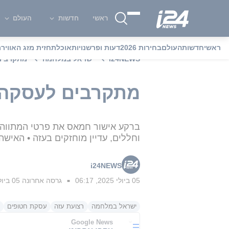
ראשי
חדשות
העולם
ראשי
חדשות
העולם
בחירות 2026
דעות ופרשנויות
אוכל
תחזית מזג האוויר
מ
i24NEWS
ישראל במלחמה
מתקרבים לעסקה? 50 חטו
מתקרבים לעסקה? 50 חטופים עדיין בשבי - זהו ס
וחללים, עדיין מוחזקים בעזה • האיש
i24NEWS
05 ביולי 2025, 06:17
גרסה אחרונה
05 ביולי 2025, 16:33
■
ישראל במלחמה
רצועת עזה
עסקת חטופים
Google News