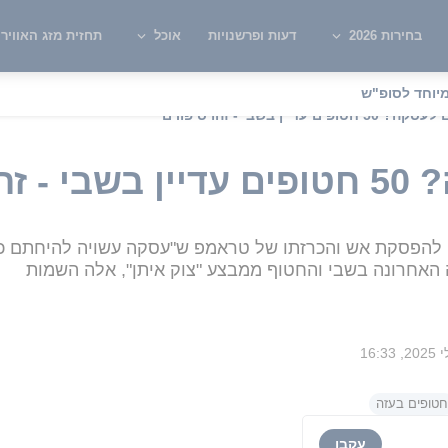
בחירות 2026
דעות ופרשנויות
אוכל
תחזית מזג האוויר
יוחד לסופ"ש
פים עדיין בשבי - זהו סיפורם
יפורם
ה האחרונה בשבי והחטוף ממבצע "צוק איתן", אלה השמות
חטופים בעזה
עקבו