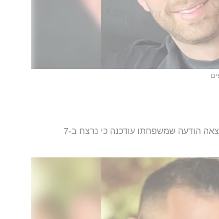
ים
נחטף מפסטיבל הנובה. ב-27 במרץ יצאה הודעה שמשפחתו עודכנה כי נרצח ב-7