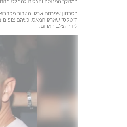
במהלך המנוסה והצליח להמלט מהמחב
בסרטון שפרסם ארגון הטרור מפברוא
ה"טקס" שארגן חמאס, כשהם צופים בע
לידי הצלב האדום.