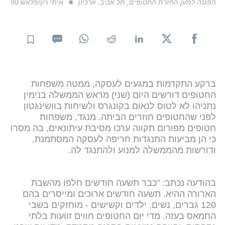
הפגנה למען החזרת החטופים, תל אביב, ארכיון
איתי רון/פלאש 90
ברקע התקדמות במגעים לעסקה, ממטה משפחות
החטופים דורשים היום (שני) מראש הממשלה בנימין
נתניהו לא לטוס לנאום בקונגרס ולשיחות בוושינגטון
לפני שהחטופים חוזרים הביתה. מנגד, משפחות
חטופים מפורום תקווה ערכו מסיבת עיתונאים, בה מסרו
כי הן מביעות התנגדות חריפה לעסקה המסתמנת,
ודורשות מהממשלה למנוע ולהתנגד לה.
בהודעה נכתב: "כבר תשעה חודשים חלפו מהשבת
הארורה ההיא. תשעה חודשים ארוכים ומייסרים בהם
120 גברים, נשים, ילדים וקשישים - מוחזקים בשבי
החמאס בעזה. מדי יום החטופים חווים זוועות בלתי