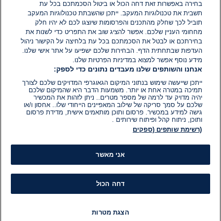
בחירה באפשרות זאת דחה הכול או ביטול הסכמתכם בכל עת
הוסף תגובה
תשבית את טכנולוגיות המעקב. ייתכן שהשבתת טכנולוגיות המעקב
תוביל לכך שחלק מהתכנים והפרסומות שיוצגו לכם לא יהיו חלק
מחחומי העניין שלכם. אפשר להציג שוב את התפריט כדי לשנות את
בחירתכם או לבטל את הסכמתכם בכל עת בלחיצה על הקישור ניהול
העדפות שבתחתית הדף. הבחירות שלכם ישפיעו על אתר אישי שלנו.
מידע נוסף אפשר למצוא במדיניות הפרטיות שלנו.
אנחנו והשותפים שלנו מעבדים נתונים כדי לספק:
ייתכן שייעשה שימוש בנתוני המיקום הגאוגרפי המדויקים שלכם לצורך
תמיכה במטרה אחת או יותר. משמעות הדבר היא שהמיקום שלכם
יהיה מדויק עד לרמה של מספר מטרים.. ניתן לזהות את המכשיר
שלכם על סמך סריקה של שילוב המאפיינים הייחודי שלו.. אחסון ו/או
גישה למידע במכשיר. פרסום ותוכן מותאמים אישית, מדידת פרסום
ותוכן, ניתוח קהל ופיתוח שירותים .
(רשימת שותפים (ספקים
אני מאשר
דחה הכול
הצגת מטרות