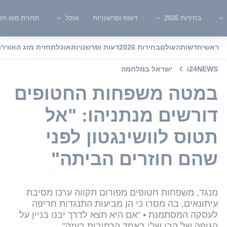
בחירות 2026
דעות ופרשנויות
אוכל
תחזית מזג האו
ראשי
חדשות
העולם
בחירות 2026
דעות ופרשנויות
אוכל
תחזית מזג האוויר
מ
i24NEWS
ישראל במלחמה
במטה משפחות החטופים
דורשים מנתניהו: "אל
תטוס לוושינגטון לפני
שהם חוזרים הביתה"
מנגד, משפחות חטופים מפורום תקווה ערכו מסיבת
עיתונאים, בה מסרו כי הן מביעות התנגדות חריפה
לעסקה המסתמנת • "אם היא תצא לדרך יבנו בניין על
הגופה של הבן שלי באחד הרחובות בעזה"