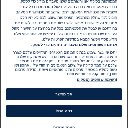
המפורטות בסעיף 'אנו והשותפים שלנו מעבדים מידע כדי לספק.
בחירה באפשרות זאת דחה הכול או ביטול הסכמתכם בכל עת
הוסף תגובה
תשבית את טכנולוגיות המעקב. ייתכן שהשבתת טכנולוגיות המעקב
תוביל לכך שחלק מהתכנים והפרסומות שיוצגו לכם לא יהיו חלק
מחחומי העניין שלכם. אפשר להציג שוב את התפריט כדי לשנות את
בחירתכם או לבטל את הסכמתכם בכל עת בלחיצה על הקישור ניהול
העדפות שבתחתית הדף. הבחירות שלכם ישפיעו על אתר אישי שלנו.
מידע נוסף אפשר למצוא במדיניות הפרטיות שלנו.
אנחנו והשותפים שלנו מעבדים נתונים כדי לספק:
ייתכן שייעשה שימוש בנתוני המיקום הגאוגרפי המדויקים שלכם לצורך
תמיכה במטרה אחת או יותר. משמעות הדבר היא שהמיקום שלכם
יהיה מדויק עד לרמה של מספר מטרים.. ניתן לזהות את המכשיר
שלכם על סמך סריקה של שילוב המאפיינים הייחודי שלו.. אחסון ו/או
גישה למידע במכשיר. פרסום ותוכן מותאמים אישית, מדידת פרסום
ותוכן, ניתוח קהל ופיתוח שירותים .
(רשימת שותפים (ספקים
אני מאשר
דחה הכול
הצגת מטרות