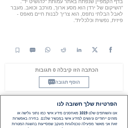
בדף הקמפיין שנפתח באתר עמותת "להושיט יד".
"השיקום של ירדן הוא מסע ארוך, מורכב וכואב. מעבר
לאבל הבלתי נתפס, הוא צריך לבנות חיים מאפס -
פיזית, נפשית וכלכלית".
הכתבה הזו קיבלה 0 תגובות
הוסף תגובה
הפרטיות שלך חשובה לנו
תגובות
אנו והשותפים שלנו
1019
מאחסנים מידע אישי כמו נתוני גלישה או
מזהים ייחודיים וניגשים למידע אישי במכשיר שלכם. בחירה באפשרות
זאת אני מאשר מפעילה טכנולוגיות מעקב שמסייעות בהשגת המטרות
אין עדיין תגובות. היה הראשון להגיב