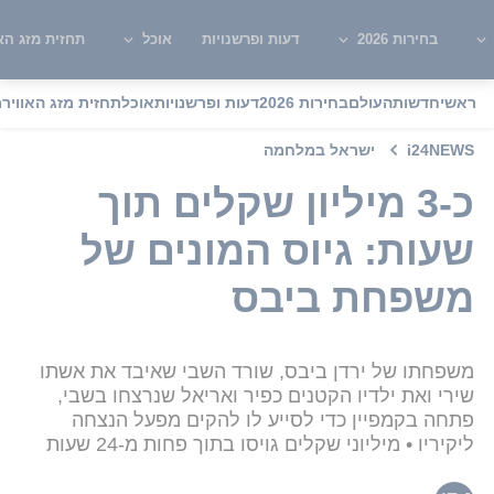
בחירות 2026
דעות ופרשנויות
אוכל
תחזית מזג האו
ראשי
חדשות
העולם
בחירות 2026
דעות ופרשנויות
אוכל
תחזית מזג האוויר
מ
i24NEWS
ישראל במלחמה
כ-3 מיליון שקלים תוך
שעות: גיוס המונים של
משפחת ביבס
משפחתו של ירדן ביבס, שורד השבי שאיבד את אשתו
שירי ואת ילדיו הקטנים כפיר ואריאל שנרצחו בשבי,
פתחה בקמפיין כדי לסייע לו להקים מפעל הנצחה
ליקיריו • מיליוני שקלים גויסו בתוך פחות מ-24 שעות