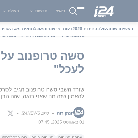
ראשי
חדשות
העולם
ראשי
חדשות
העולם
בחירות 2026
דעות ופרשנויות
אוכל
תחזית מזג האוויר
מ
i24NEWS
ישראל במלחמה
סשה טרופ
סשה טרופנוב על 
לעכל"
שורד השבי סשה טרופנוב הגיב לסרטו
להאמין שזה מה שאני רואה, שזה הבן 
יונתן רוה
כתב i24NEWS
■
■
01 באוגוסט 2025, 07:45
עסקת חטופים
חטופים בעזה
רום ברסלבסקי