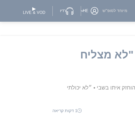
מיוחד לסופ"ש
HE
רדיו
LIVE & VOD
"לא מצליח
זק איתו בשבי • ״לא יכולתי
1 דקות קריאה