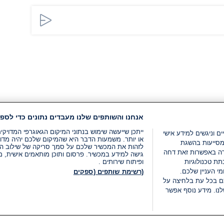
אנחנו והשותפים שלנו מעבדים נתונים כדי לספק
ייתכן שייעשה שימוש בנתוני המיקום הגאוגרפי המדוי
ים וניגשים למידע אישי
או יותר. משמעות הדבר היא שהמיקום שלכם יהיה מדוי
מסייעות בהשגת
לזהות את המכשיר שלכם על סמך סריקה של שילוב המאפי
רה באפשרות זאת דחה
גישה למידע במכשיר. פרסום ותוכן מותאמים אישית, מד
ת טכנולוגיות
ופיתוח שירותים .
י העניין שלכם.
(רשימת שותפים (ספקים
ם בכל עת בלחיצה על
נו. מידע נוסף אפשר
LIVE