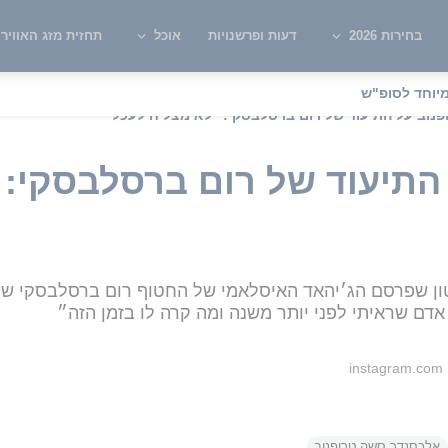
בחירות 2026
דעות ופרשנויות
אוכל
תחזית מזג האוויר
יוחד לסופ"ש
נוב על התיעוד של רום ברסלבסקי: "לא מצליח לעכל"
התיעוד של רום ברסלבסקי: 
ן שפרסם הג׳יהאד האיסלאמי של החטוף רום ברסלבסקי שהוח
אדם שראיתי לפני יותר משנה ומה קרה לו בזמן הזה״
instagram.com
אלכסנדר סשה טרופנוב