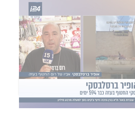
אונים, נשארנו לבד"
 סרטון בו פנה אל רום וסיפר כי שהה לצידו
השבי כתב כי "אני לא מצליח להתנתק מהחטופים
 מאחור. אני חושב רבות על חברים שלי, במיוחד
ה קצרה בשבי, שמו רום ברסלבסקי", בהמשך פנה
היה לך לאור ותקווה למקום החשוך והאפל שאתה
ברים שלך והמפשחה וכל עם ישראל מתפללים
הוסף תגובה