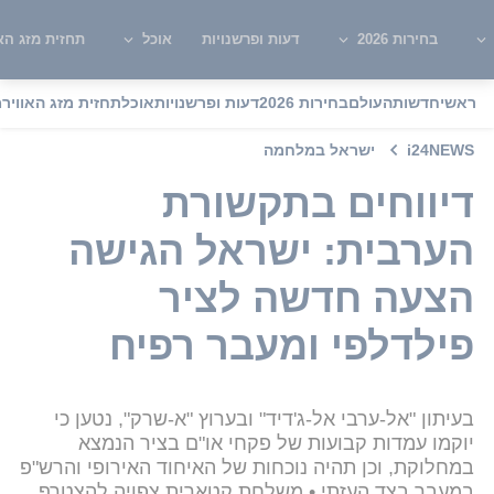
בחירות 2026
דעות ופרשנויות
אוכל
תחזית מזג האו
ראשי
חדשות
העולם
בחירות 2026
דעות ופרשנויות
אוכל
תחזית מזג האוויר
מ
i24NEWS
ישראל במלחמה
דיווחים בתקשורת
הערבית: ישראל הגישה
הצעה חדשה לציר
פילדלפי ומעבר רפיח
בעיתון "אל-ערבי אל-ג'דיד" ובערוץ "א-שרק", נטען כי
יוקמו עמדות קבועות של פקחי או"ם בציר הנמצא
במחלוקת, וכן תהיה נוכחות של האיחוד האירופי והרש"פ
במעבר בצד העזתי • משלחת קטארית צפויה להצטרף