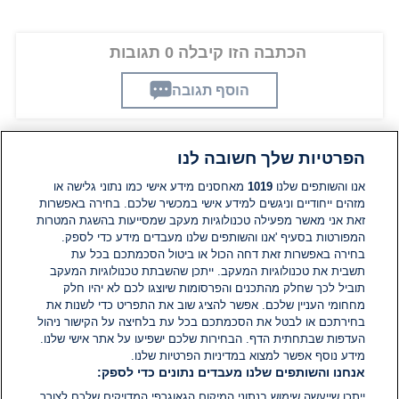
הכתבה הזו קיבלה 0 תגובות
הוסף תגובה
הפרטיות שלך חשובה לנו
תגובות
אנו והשותפים שלנו
1019
מאחסנים מידע אישי כמו נתוני גלישה או
מזהים ייחודיים וניגשים למידע אישי במכשיר שלכם. בחירה באפשרות
זאת אני מאשר מפעילה טכנולוגיות מעקב שמסייעות בהשגת המטרות
אין עדיין תגובות. היה הראשון להגיב
המפורטות בסעיף 'אנו והשותפים שלנו מעבדים מידע כדי לספק.
בחירה באפשרות זאת דחה הכול או ביטול הסכמתכם בכל עת
הוסף תגובה
תשבית את טכנולוגיות המעקב. ייתכן שהשבתת טכנולוגיות המעקב
תוביל לכך שחלק מהתכנים והפרסומות שיוצגו לכם לא יהיו חלק
מחחומי העניין שלכם. אפשר להציג שוב את התפריט כדי לשנות את
בחירתכם או לבטל את הסכמתכם בכל עת בלחיצה על הקישור ניהול
העדפות שבתחתית הדף. הבחירות שלכם ישפיעו על אתר אישי שלנו.
מידע נוסף אפשר למצוא במדיניות הפרטיות שלנו.
אנחנו והשותפים שלנו מעבדים נתונים כדי לספק:
ייתכן שייעשה שימוש בנתוני המיקום הגאוגרפי המדויקים שלכם לצורך