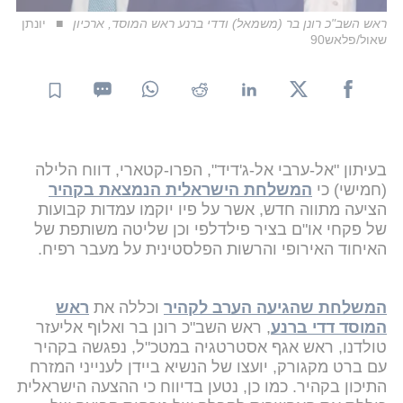
ראש השב"כ רונן בר (משמאל) ודדי ברנע ראש המוסד, ארכיון
יונתן
שאול/פלאש90
בעיתון "אל-ערבי אל-ג'דיד", הפרו-קטארי, דווח הלילה
(חמישי) כי
המשלחת הישראלית הנמצאת בקהיר
הציעה מתווה חדש, אשר על פיו יוקמו עמדות קבועות
של פקחי או"ם בציר פילדלפי וכן שליטה משותפת של
האיחוד האירופי והרשות הפלסטינית על מעבר רפיח.
המשלחת שהגיעה הערב לקהיר
וכללה את
ראש
המוסד דדי ברנע
, ראש השב"כ רונן בר ואלוף אליעזר
טולדנו, ראש אגף אסטרטגיה במטכ"ל, נפגשה בקהיר
עם ברט מקגורק, יועצו של הנשיא ביידן לענייני המזרח
התיכון בקהיר. כמו כן, נטען בדיווח כי ההצעה הישראלית