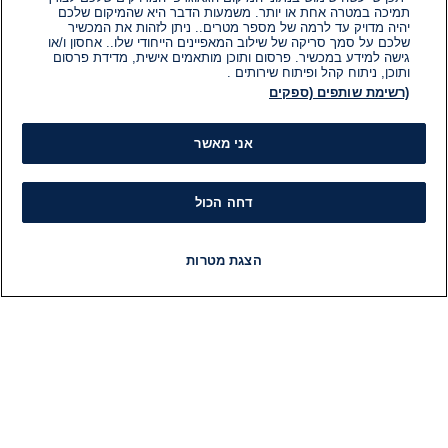
תמיכה במטרה אחת או יותר. משמעות הדבר היא שהמיקום שלכם
יהיה מדויק עד לרמה של מספר מטרים.. ניתן לזהות את המכשיר
שלכם על סמך סריקה של שילוב המאפיינים הייחודי שלו.. אחסון ו/או
גישה למידע במכשיר. פרסום ותוכן מותאמים אישית, מדידת פרסום
ותוכן, ניתוח קהל ופיתוח שירותים .
(רשימת שותפים (ספקים
אני מאשר
דחה הכול
הצגת מטרות
חדשות
פיד חדשות
LIVE
רדיו
תוכניות
מידע
קט
הוועד המנהל של i24NEWS
חד
הטאלנטים של i24NEWS
חד
תוכניות הטלוויזיה של i24NEWS
הע
רדיו בשידור חי
בחיר