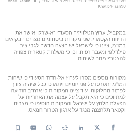
מעבר גבול רפיח למצרים בדרום רצועת עזה, ארכיון
Abed Rahim
Khatib/Flash90
במקביל, ערוץ הטלוויזיה הסעודי "א-שרק" אישר את
הדיווח הקטארי. שני מקורות ביטחוניים מצרים הבקיאים
במו"מ, ציינו כי לישראל יש הצעה חדשה לגבי ציר
פילדלפי ומעבר רפיח, וכן כי משלחת קטארית צפויה
להצטרף מחר לשיחות.
מקורות נוספים מסרו לערוץ אל-חדת' הסעודי כי שיחות
המו"מ יתפרסו על פני יומיים ויתארכו ככל שיהיה צורך
לפתור מחלוקות. עוד ציינו המקורות כי ארה"ב הודיעה
למתווכים כי היא תקבל על עצמה את האחריות על
הפעלת הלחץ על ישראל והמקורות הוסיפו כי מצרים
וקטאר תלחצנה מנגד על ארגון הטרור חמאס.