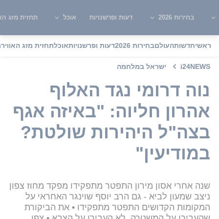
בחירות 2026
דעות ופרשנויות
אוכל
תחזית מזג האו
ראשי
חדשות
העולם
בחירות 2026
דעות ופרשנויות
אוכל
תחזית מזג האוויר
מ
i24NEWS
ישראל במלחמה
נוה דרומי נגד האלוף
אהרון חליוה: "באיזה אגף
בצה"ל היהירות שולטת?
במודיעין"
שנה אחרי אסון מירון התפטר מתפקידו מפקד מחוז צפון
ניצב שמעון לביא - גם הרב יוסף שוינגר האחראי על
המקומות הקדושים התפטר מתפקידו • את הביקורת
שהעבירו על המשטרה, לא העבירו על הצבא • צפו