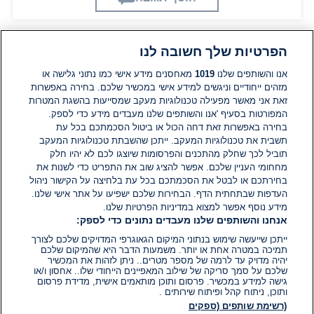
הפרטיות שלך חשובה לנו
תגובות
אנו והשותפים שלנו
1019
מאחסנים מידע אישי כמו נתוני גלישה או
מזהים ייחודיים וניגשים למידע אישי במכשיר שלכם. בחירה באפשרות
אין עדיין תגובות. היה הראשון להגיב
זאת אני מאשר מפעילה טכנולוגיות מעקב שמסייעות בהשגת המטרות
המפורטות בסעיף 'אנו והשותפים שלנו מעבדים מידע כדי לספק.
בחירה באפשרות זאת דחה הכול או ביטול הסכמתכם בכל עת
הוסף תגובה
תשבית את טכנולוגיות המעקב. ייתכן שהשבתת טכנולוגיות המעקב
תוביל לכך שחלק מהתכנים והפרסומות שיוצגו לכם לא יהיו חלק
מחחומי העניין שלכם. אפשר להציג שוב את התפריט כדי לשנות את
בחירתכם או לבטל את הסכמתכם בכל עת בלחיצה על הקישור ניהול
העדפות שבתחתית הדף. הבחירות שלכם ישפיעו על אתר אישי שלנו.
מידע נוסף אפשר למצוא במדיניות הפרטיות שלנו.
אנחנו והשותפים שלנו מעבדים נתונים כדי לספק:
ייתכן שייעשה שימוש בנתוני המיקום הגאוגרפי המדויקים שלכם לצורך
תמיכה במטרה אחת או יותר. משמעות הדבר היא שהמיקום שלכם
יהיה מדויק עד לרמה של מספר מטרים.. ניתן לזהות את המכשיר
שלכם על סמך סריקה של שילוב המאפיינים הייחודי שלו.. אחסון ו/או
גישה למידע במכשיר. פרסום ותוכן מותאמים אישית, מדידת פרסום
ותוכן, ניתוח קהל ופיתוח שירותים .
(רשימת שותפים (ספקים