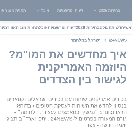
בחירות 2026
דעות ופרשנויות
אוכל
תחזית מזג האוו
אשי
חדשות
העולם
בחירות 2026
דעות ופרשנויות
אוכל
תחזית מזג האוויר
מיוח
i24NEWS
ישראל במלחמה
איך מחדשים את המו"מ?
היוזמה האמריקנית
לגישור בין הצדדים
בכירים אמריקנים שוחחו עם בכירים ישראלים וקטארים
בנסיון לחדש את השיחות לעסקת חטופים • בדוחא
הראו נכונות: ״נמשיך במאמצים לעצירת הלחימה״ •
גורם המעורה בפרטים ל-i24NEWS: יתכן וארה״ב תציג
יוזמה חדשה • צפו