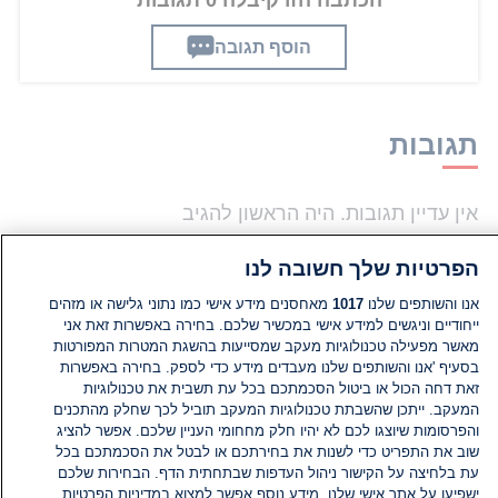
הכתבה הזו קיבלה 0 תגובות
הוסף תגובה
תגובות
אין עדיין תגובות. היה הראשון להגיב
הפרטיות שלך חשובה לנו
הוסף תגובה
אנו והשותפים שלנו
1017
מאחסנים מידע אישי כמו נתוני גלישה או מזהים
ייחודיים וניגשים למידע אישי במכשיר שלכם. בחירה באפשרות זאת אני
מאשר מפעילה טכנולוגיות מעקב שמסייעות בהשגת המטרות המפורטות
בסעיף 'אנו והשותפים שלנו מעבדים מידע כדי לספק. בחירה באפשרות
זאת דחה הכול או ביטול הסכמתכם בכל עת תשבית את טכנולוגיות
המעקב. ייתכן שהשבתת טכנולוגיות המעקב תוביל לכך שחלק מהתכנים
והפרסומות שיוצגו לכם לא יהיו חלק מחחומי העניין שלכם. אפשר להציג
שוב את התפריט כדי לשנות את בחירתכם או לבטל את הסכמתכם בכל
עת בלחיצה על הקישור ניהול העדפות שבתחתית הדף. הבחירות שלכם
ישפיעו על אתר אישי שלנו. מידע נוסף אפשר למצוא במדיניות הפרטיות