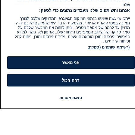
שלנו.
אנחנו והשותפים שלנו מעבדים נתונים כדי לספק:
ייתכן שייעשה שימוש בנתוני המיקום הגאוגרפי המדויקים שלכם לצורך
תמיכה במטרה אחת או יותר. משמעות הדבר היא שהמיקום שלכם יהיה
מדויק עד לרמה של מספר מטרים.. ניתן לזהות את המכשיר שלכם על
סמך סריקה של שילוב המאפיינים הייחודי שלו.. אחסון ו/או גישה למידע
במכשיר. פרסום ותוכן מותאמים אישית, מדידת פרסום ותוכן, ניתוח קהל
ופיתוח שירותים .
(רשימת שותפים (ספקים
אני מאשר
דחה הכול
מידע
קט
הצגת מטרות
הוועד המנהל של i24NEWS
חד
חדשות
פיד חדשות
LIVE
רדיו
תוכניות
הטאלנטים של i24NEWS
חד
תוכניות הטלוויזיה של i24NEWS
הע
רדיו בשידור חי
בחיר
דרושים
דעו
צור קשר
או
מפת אתר
תחז