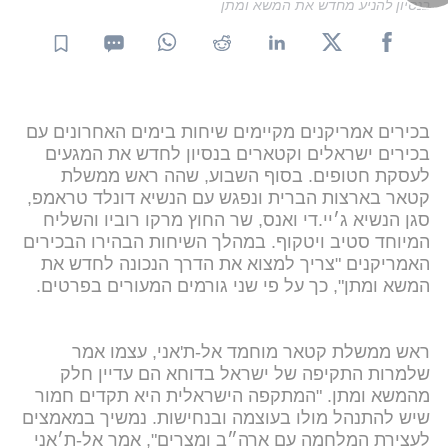
בנסיון להניע מחדש את המשא ומתן
בכירים אמריקנים מקיימים שיחות בימים האחרונים עם
בכירים ישראלים וקטארים בנסיון לחדש את המגעים
לעסקת חטופים. בסוף השבוע, שהה ראש ממשלת
קטאר בארצות הברית ונפגש עם הנשיא דונלד טראמפ,
סגן הנשיא ג׳יי.די ואנס, שר החוץ מרקו רוביו והשליח
המיוחד סטיב ויטקוף. במהלך השיחות הבהירו הבכירים
האמריקנים "צריך למצוא את הדרך הנכונה לחדש את
המשא ומתן", כך על פי שני גורמים המעורים בפרטים.
ראש ממשלת קטאר מוחמד אל-ת'אני, עצמו אמר
שלמרות התקיפה של ישראל בדוחא הם עדיין חלק
מהמשא ומתן. "המתקפה הישראלית היא תקדים חמור
שיש להתנהל מולו בעוצמה ובנחישות. נמשיך במאמצים
לעצירת המלחמה עם ארה״ב ומצרים", אמר אל-ת׳אני