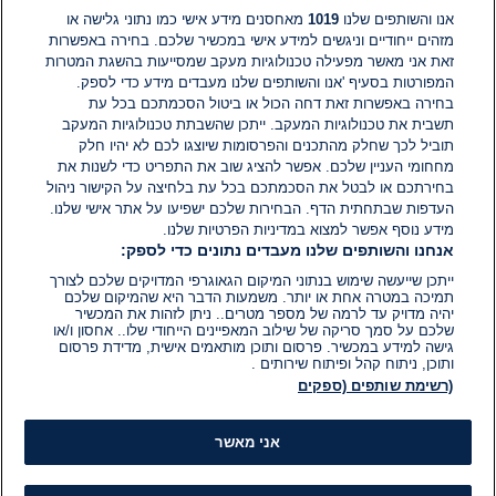
אנו והשותפים שלנו
1019
מאחסנים מידע אישי כמו נתוני גלישה או
מזהים ייחודיים וניגשים למידע אישי במכשיר שלכם. בחירה באפשרות
זאת אני מאשר מפעילה טכנולוגיות מעקב שמסייעות בהשגת המטרות
אין עדיין תגובות. היה הראשון להגיב
המפורטות בסעיף 'אנו והשותפים שלנו מעבדים מידע כדי לספק.
בחירה באפשרות זאת דחה הכול או ביטול הסכמתכם בכל עת
הוסף תגובה
תשבית את טכנולוגיות המעקב. ייתכן שהשבתת טכנולוגיות המעקב
תוביל לכך שחלק מהתכנים והפרסומות שיוצגו לכם לא יהיו חלק
מחחומי העניין שלכם. אפשר להציג שוב את התפריט כדי לשנות את
בחירתכם או לבטל את הסכמתכם בכל עת בלחיצה על הקישור ניהול
העדפות שבתחתית הדף. הבחירות שלכם ישפיעו על אתר אישי שלנו.
מידע נוסף אפשר למצוא במדיניות הפרטיות שלנו.
אנחנו והשותפים שלנו מעבדים נתונים כדי לספק:
ייתכן שייעשה שימוש בנתוני המיקום הגאוגרפי המדויקים שלכם לצורך
תמיכה במטרה אחת או יותר. משמעות הדבר היא שהמיקום שלכם
יהיה מדויק עד לרמה של מספר מטרים.. ניתן לזהות את המכשיר
שלכם על סמך סריקה של שילוב המאפיינים הייחודי שלו.. אחסון ו/או
גישה למידע במכשיר. פרסום ותוכן מותאמים אישית, מדידת פרסום
ותוכן, ניתוח קהל ופיתוח שירותים .
(רשימת שותפים (ספקים
אני מאשר