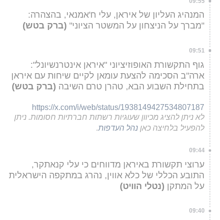
09:55
המנהיג העליון של איראן, עלי ח'אמנאי, בהצהרה:
"מברך על הניצחון על המשטר הציוני"
(ברק בטש)
09:51
גוף התקשורת האופוזיציוני "איראן אינטרנשיונל":
ארה"ב הסכימה להצעת עומאן לקיים שיחות עם איראן
בתחילת השבוע הבא, טהרן טרם השיבה
(ברק בטש)
https://x.com/i/web/status/1938149427534807187
לא ניתן להציג מכיוון שעוגיות רשתות חברתיות חסומות. ניתן
להפעיל בלחיצה כאן
נהל העדפות
.
09:44
ערוצי תקשורת באיראן מדווחים כי עלי קנאתקר,
התובע הכללי של כלא אווין, נהרג במתקפה הישראלית
על המתקן
(נטלי הוויט)
09:40