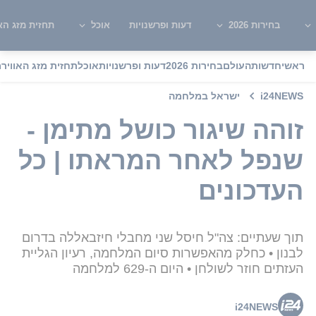
בחירות 2026
דעות ופרשנויות
אוכל
תחזית מזג האו
ראשי
חדשות
העולם
בחירות 2026
דעות ופרשנויות
אוכל
תחזית מזג האוויר
מ
i24NEWS
ישראל במלחמה
זוהה שיגור כושל מתימן -
שנפל לאחר המראתו | כל
העדכונים
תוך שעתיים: צה"ל חיסל שני מחבלי חיזבאללה בדרום
לבנון • כחלק מהאפשרות סיום המלחמה, רעיון הגליית
העזתים חוזר לשולחן • היום ה-629 למלחמה
i24NEWS