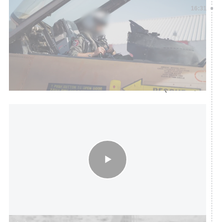
16:31
חטיבת 769 השמידה מבנה בכפר חולא שבדרום
לבנון, אשר שימש את חיזבאללה לנסיונות איסוף
מודיעין על פעילות צה"ל. המבנה היה גם ביתו של
מחבל חיזבאללה אחמד ע'אזי עלי, שחוסל לפני
כשבוע באותו הכפר לאחר שזוהה פועל לניסיון שיקום
תשתיות של ארגון הטרור חיזבאללה במרחב
(ינון
שלום יתח)
השמידו מבנה בכפר חולא ששימש את חיזבאללה לנסיונות איסוף