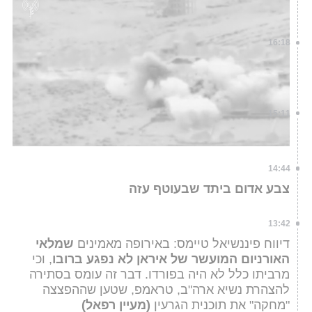
מודיעין על פעילות כוחות צה"ל
דובר צה"ל
16:18
ברצועה טוענים: הרוג ומספר פצועים בעקבות תקיפה
בג'באליה
15:11
דובר צה"ל על האזעקה ביתד: זיהוי שווא
14:44
צבע אדום ביתד שבעוטף עזה
13:42
דיווח פיננשיאל טיימס: באירופה מאמינים
שמלאי
האורניום המועשר של איראן לא נפגע ברובו
, וכי
מרביתו כלל לא היה בפורדו. דבר זה עומס בסתירה
להצהרת נשיא ארה"ב, טראמפ, שטען שההפצצה
"מחקה" את תוכנית הגרעין
(מעיין רפאל)