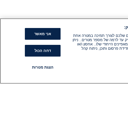
:
אני מאשר
קים שלכם לצורך תמיכה במטרה אחת
ק עד לרמה של מספר מטרים.. ניתן
ינים הייחודי שלו.. אחסון ו/או
ידת פרסום ותוכן, ניתוח קהל
דחה הכול
הצגת מטרות
רדיו
תוכניות
עקבו אחרינו
הירשם לניוזלטר