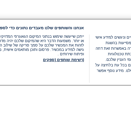
אנחנו והשותפים שלנו מעבדים נתונים כדי לספק
ייתכן שייעשה שימוש בנתוני המיקום הגאוגרפי המדוי
ים וניגשים למידע אישי
או יותר. משמעות הדבר היא שהמיקום שלכם יהיה מדוי
מסייעות בהשגת
לזהות את המכשיר שלכם על סמך סריקה של שילוב המאפי
רה באפשרות זאת דחה
גישה למידע במכשיר. פרסום ותוכן מותאמים אישית, מד
ת טכנולוגיות
ופיתוח שירותים .
י העניין שלכם.
(רשימת שותפים (ספקים
ם בכל עת בלחיצה על
נו. מידע נוסף אפשר
LIVE
קטגוריות
משפטי
חדשות מתפרצות
תנאי שימוש
חדשות
מדיניות פרטיות
העולם
תנאי פרסום ותנאי מכירות
בחירות 2026
הצהרת נגישות