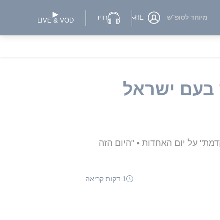
מיוחד לסופ"ש
HE
רדיו
LIVE & VOD
 בעם ישראל
מת" על יום האחדות • "היום הזה
1 דקות קריאה