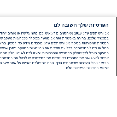
הפרטיות שלך חשובה לנו
אנו והשותפים שלנו
1019
מאחסנים מידע אישי כמו נתוני גלישה או מזהים ייחודי
במכשיר שלכם. בחירה באפשרות זאת אני מאשר מפעילה טכנולוגיות מעקב ש
המטרות המפורטות בסעיף 'אנו והשותפים שלנו מעבדים מידע כדי לספק. בחי
הכול או ביטול הסכמתכם בכל עת תשבית את טכנולוגיות המעקב. ייתכן שהשבת
המעקב תוביל לכך שחלק מהתכנים והפרסומות שיוצגו לכם לא יהיו חלק מחחומ
אפשר להציג שוב את התפריט כדי לשנות את בחירתכם או לבטל את הסכמתכ
הקישור ניהול העדפות שבתחתית הדף. הבחירות שלכם ישפיעו על אתר אישי של
למצוא במדיניות הפרטיות שלנו.
חדשות
פיד חדשות
מידע
הוועד המנהל של i24NEWS
הטאלנטים של i24NEWS
תוכניות הטלוויזיה של i24NEWS
רדיו בשידור חי