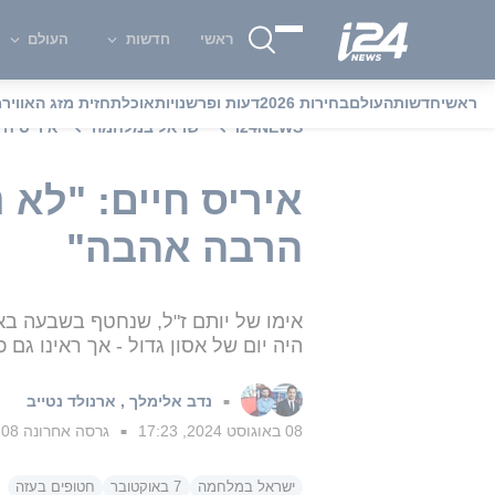
ראשי
חדשות
העולם
ראשי
חדשות
העולם
בחירות 2026
דעות ופרשנויות
אוכל
תחזית מזג האוויר
מ
i24NEWS
ישראל במלחמה
איריס חי
איריס חיים: "לא 
הרבה אהבה"
אימו של יותם ז"ל, שנחטף בשבעה באו
היה יום של אסון גדול - אך ראינו גם 
נדב אלימלך
,
ארנולד נטייב
■
08 באוגוסט 2024, 17:23
גרסה אחרונה
08 באוגוסט 2024, 17:24
■
ישראל במלחמה
7 באוקטובר
חטופים בעזה