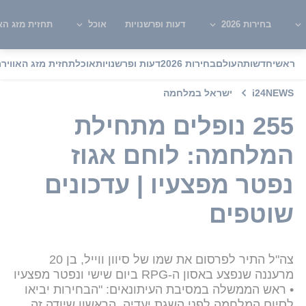
בחירות 2026
דעות ופרשנויות
אוכל
תחזית מזג האו
ראשי
חדשות
העולם
בחירות 2026
דעות ופרשנויות
אוכל
תחזית מזג האוויר
מ
i24NEWS
ישראל במלחמה
255 נופלים מתחילת
המלחמה: לוחם אגוז
נפטר מפצעיו | עדכונים
שוטפים
צה"ל התיר לפרסום את שמו של סיוון ווייל, בן 20
מרעננה שנפצע באסון ה-RPG ביום שישי ונפטר מפצעיו
• ראש הממשלה במסיבת העיתונאים: "הבחירות יביאו
לסיום המלחמה לפני השגת יעדיה, הראשון שיודה זה