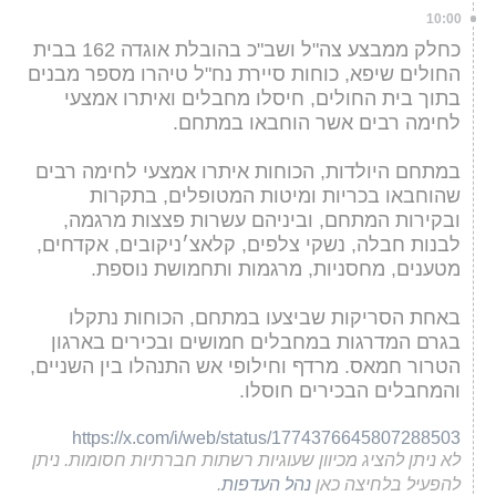
10:00
כחלק ממבצע צה"ל ושב"כ בהובלת אוגדה 162 בבית
החולים שיפא, כוחות סיירת נח"ל טיהרו מספר מבנים
בתוך בית החולים, חיסלו מחבלים ואיתרו אמצעי
לחימה רבים אשר הוחבאו במתחם.
במתחם היולדות, הכוחות איתרו אמצעי לחימה רבים
שהוחבאו בכריות ומיטות המטופלים, בתקרות
ובקירות המתחם, וביניהם עשרות פצצות מרגמה,
לבנות חבלה, נשקי צלפים, קלאצ׳ניקובים, אקדחים,
מטענים, מחסניות, מרגמות ותחמושת נוספת.
באחת הסריקות שביצעו במתחם, הכוחות נתקלו
בגרם המדרגות במחבלים חמושים ובכירים בארגון
הטרור חמאס. מרדף וחילופי אש התנהלו בין השניים,
והמחבלים הבכירים חוסלו.
https://x.com/i/web/status/1774376645807288503
לא ניתן להציג מכיוון שעוגיות רשתות חברתיות חסומות. ניתן
להפעיל בלחיצה כאן
נהל העדפות
.