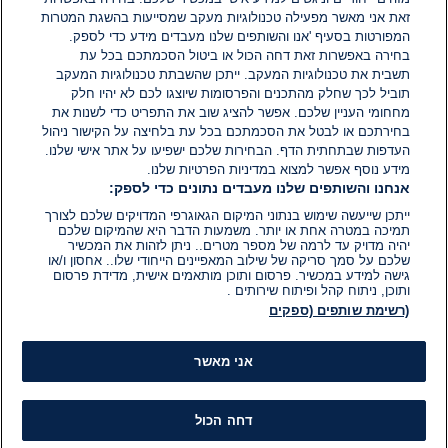
זאת אני מאשר מפעילה טכנולוגיות מעקב שמסייעות בהשגת המטרות
אין עדיין תגובות. היה הראשון להגיב
המפורטות בסעיף 'אנו והשותפים שלנו מעבדים מידע כדי לספק.
בחירה באפשרות זאת דחה הכול או ביטול הסכמתכם בכל עת
הוסף תגובה
תשבית את טכנולוגיות המעקב. ייתכן שהשבתת טכנולוגיות המעקב
תוביל לכך שחלק מהתכנים והפרסומות שיוצגו לכם לא יהיו חלק
מחחומי העניין שלכם. אפשר להציג שוב את התפריט כדי לשנות את
בחירתכם או לבטל את הסכמתכם בכל עת בלחיצה על הקישור ניהול
העדפות שבתחתית הדף. הבחירות שלכם ישפיעו על אתר אישי שלנו.
מידע נוסף אפשר למצוא במדיניות הפרטיות שלנו.
אנחנו והשותפים שלנו מעבדים נתונים כדי לספק:
ייתכן שייעשה שימוש בנתוני המיקום הגאוגרפי המדויקים שלכם לצורך
תמיכה במטרה אחת או יותר. משמעות הדבר היא שהמיקום שלכם
יהיה מדויק עד לרמה של מספר מטרים.. ניתן לזהות את המכשיר
שלכם על סמך סריקה של שילוב המאפיינים הייחודי שלו.. אחסון ו/או
גישה למידע במכשיר. פרסום ותוכן מותאמים אישית, מדידת פרסום
ותוכן, ניתוח קהל ופיתוח שירותים .
(רשימת שותפים (ספקים
אני מאשר
דחה הכול