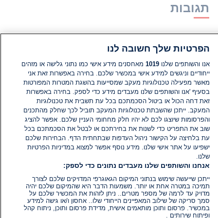
תגובות
אין עדיין תגובות. היה הראשון להגיב
הפרטיות שלך חשובה לנו
הוסף תגובה
אנו והשותפים שלנו
1019
מאחסנים מידע אישי כמו נתוני גלישה או מזהים
ייחודיים וניגשים למידע אישי במכשיר שלכם. בחירה באפשרות זאת אני
מאשר מפעילה טכנולוגיות מעקב שמסייעות בהשגת המטרות המפורטות
בסעיף 'אנו והשותפים שלנו מעבדים מידע כדי לספק. בחירה באפשרות
זאת דחה הכול או ביטול הסכמתכם בכל עת תשבית את טכנולוגיות
המעקב. ייתכן שהשבתת טכנולוגיות המעקב תוביל לכך שחלק מהתכנים
והפרסומות שיוצגו לכם לא יהיו חלק מחחומי העניין שלכם. אפשר להציג
שוב את התפריט כדי לשנות את בחירתכם או לבטל את הסכמתכם בכל
עת בלחיצה על הקישור ניהול העדפות שבתחתית הדף. הבחירות שלכם
ישפיעו על אתר אישי שלנו. מידע נוסף אפשר למצוא במדיניות הפרטיות
שלנו.
אנחנו והשותפים שלנו מעבדים נתונים כדי לספק:
ייתכן שייעשה שימוש בנתוני המיקום הגאוגרפי המדויקים שלכם לצורך
תמיכה במטרה אחת או יותר. משמעות הדבר היא שהמיקום שלכם יהיה
מדויק עד לרמה של מספר מטרים.. ניתן לזהות את המכשיר שלכם על
סמך סריקה של שילוב המאפיינים הייחודי שלו.. אחסון ו/או גישה למידע
במכשיר. פרסום ותוכן מותאמים אישית, מדידת פרסום ותוכן, ניתוח קהל
ופיתוח שירותים .