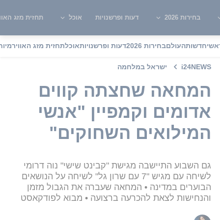
בחירות 2026
דעות ופרשנויות
אוכל
תחזית מזג האוו
אשי
חדשות
העולם
בחירות 2026
דעות ופרשנויות
אוכל
תחזית מזג האוויר
מיוח
i24NEWS
ישראל במלחמה
המחאה שחצתה קווים
אדומים וקמפיין "אנשי
המילואים השחוקים"
גם השבוע התיישבה מגישת "קבינט שישי" נוה דרומי
לשיחה עם מגיש "7 עם שרון גל" לשיחה על הנושאים
הבוערים במדינה • המחאה שעברה את הגבול מזמן
והנחישות לצאת להכרעה ברצועה • מבוא לפודקאסט