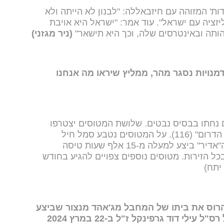
ת' המזוהה עם חיזבאללה: "לבנון לא הייתה ולא
יזציה עם ישראל". עוד אמר: "ישראל היא אויבת
הותה ובאינטרסים שלה, וכך היא תישאר"
(ניר מגזני)
מנויות נסגר מהר, ממליץ שיראו מה אנחנו
 "אדיר" (F35i) חדשים נחתו בבסיס נבטים. שלושת המטוסים יצטרפו
לשורות חיל האוויר ולטייסת "אריות הדרום" (116). על המטוסים נטבע סמל חיל
האוויר. מאז פרוץ המלחמה, מערך ה"אדיר" ביצע למעלה מ-15 אלף שעות טיסה
כל הזירות. מטוסים נוספים צפויים להגיע בחודש
יתח)
להרוס את ביתו של המחבל מג'אהד מנצור שביצע
את הפיגוע בצומת הפרסה בו נפל רס"ל עילי דוד גרפינקל ז"ל ב-22 במרץ 2024