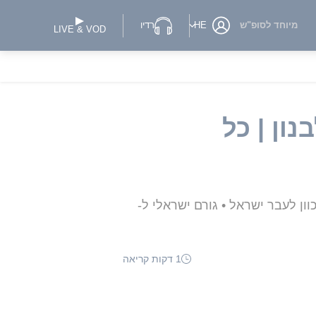
מיוחד לסופ"ש
HE
רדיו
LIVE & VOD
ון | כל
ור אם כוון לעבר ישראל • גורם ישראלי ל-
1 דקות קריאה