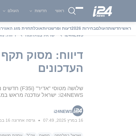
ראשי
חדשות
העולם
ראשי
חדשות
העולם
בחירות 2026
דעות ופרשנויות
אוכל
תחזית מזג האוויר
מ
i24NEWS
ישראל במלחמה
דיווח: מ
דיווח: מסוק תקף 
העדכונים
שלושה מטוסי
i24NEWS: ישראל עודכנה מראש במבצע האמריקני בתימן
i24NEWS
16 במרץ 2025, 07:49
גרסה אחרונה
16 במרץ 2025, 20:59
■
ישראל במלחמה
חמאס
צה"ל
עסקת חטופים