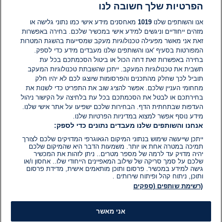
הפרטיות שלך חשובה לנו
תגובות
אנו והשותפים שלנו
1019
מאחסנים מידע אישי כמו נתוני גלישה או
מזהים ייחודיים וניגשים למידע אישי במכשיר שלכם. בחירה באפשרות
זאת אני מאשר מפעילה טכנולוגיות מעקב שמסייעות בהשגת המטרות
אין עדיין תגובות. היה הראשון להגיב
המפורטות בסעיף 'אנו והשותפים שלנו מעבדים מידע כדי לספק.
בחירה באפשרות זאת דחה הכול או ביטול הסכמתכם בכל עת
הוסף תגובה
תשבית את טכנולוגיות המעקב. ייתכן שהשבתת טכנולוגיות המעקב
תוביל לכך שחלק מהתכנים והפרסומות שיוצגו לכם לא יהיו חלק
מחחומי העניין שלכם. אפשר להציג שוב את התפריט כדי לשנות את
בחירתכם או לבטל את הסכמתכם בכל עת בלחיצה על הקישור ניהול
העדפות שבתחתית הדף. הבחירות שלכם ישפיעו על אתר אישי שלנו.
מידע נוסף אפשר למצוא במדיניות הפרטיות שלנו.
אנחנו והשותפים שלנו מעבדים נתונים כדי לספק:
ייתכן שייעשה שימוש בנתוני המיקום הגאוגרפי המדויקים שלכם לצורך
תמיכה במטרה אחת או יותר. משמעות הדבר היא שהמיקום שלכם
יהיה מדויק עד לרמה של מספר מטרים.. ניתן לזהות את המכשיר
שלכם על סמך סריקה של שילוב המאפיינים הייחודי שלו.. אחסון ו/או
גישה למידע במכשיר. פרסום ותוכן מותאמים אישית, מדידת פרסום
ותוכן, ניתוח קהל ופיתוח שירותים .
(רשימת שותפים (ספקים
אני מאשר