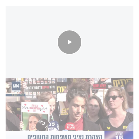
הצהרת משפחות החטופים בעקבות חזרה ללחימה
המשפחות שיקיריהן נהרגו ונרצחו בשבי הפנו אזהרה
לממשלה כי
חזרה ללחימה
תעלה לחטופים נוספים
בחייהם: "חייבים לעצור את הלחימה ולחזור מיידית
לשולחן המשא ומתן כדי להגיע להסכם כולל להחזרת
החטופים, תמורת סיום המלחמה ומציאות פתרון ליום
שאחרי". בנוסף, הזהירו המשפחות כי "אם לא תעשו
זאת, דם החטוף הבא וגורל החטופים כולם יהיו על