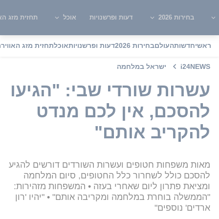
בחירות 2026
דעות ופרשנויות
אוכל
תחזית מזג האו
ראשי
חדשות
העולם
בחירות 2026
דעות ופרשנויות
אוכל
תחזית מזג האוויר
מ
i24NEWS
ישראל במלחמה
עשרות שורדי שבי: "הגיעו
להסכם, אין לכם מנדט
להקריב אותם"
מאות משפחות חטופים ועשרות השורדים דורשים להגיע
להסכם כולל לשחרור כלל החטופים, סיום המלחמה
ומציאת פתרון ליום שאחרי בעזה • המשפחות מזהירות:
"הממשלה בוחרת במלחמה ומקריבה אותם" • "יהיו 'רון
ארדים' נוספים"