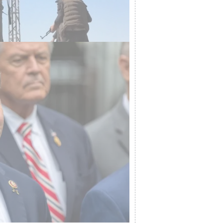
היועץ לביטחון לאומי לשעבר של ארצ
"לסינוואר היה תג של אונר"א, הא
(אואן אלתרמן)