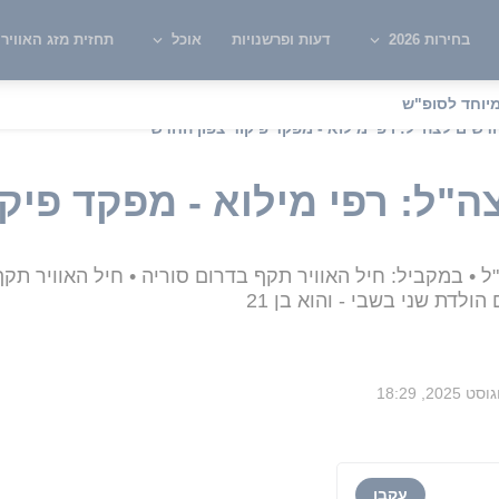
בחירות 2026
דעות ופרשנויות
אוכל
תחזית מזג האוויר
יוחד לסופ"ש
דשים לצה"ל: רפי מילוא - מפקד פיקוד צפון החדש
"ל: רפי מילוא - מפקד פיק
ל • במקביל: חיל האוויר תקף בדרום סוריה • חיל האוויר תק
הולדת שני בשבי - והוא בן 21
עקבו