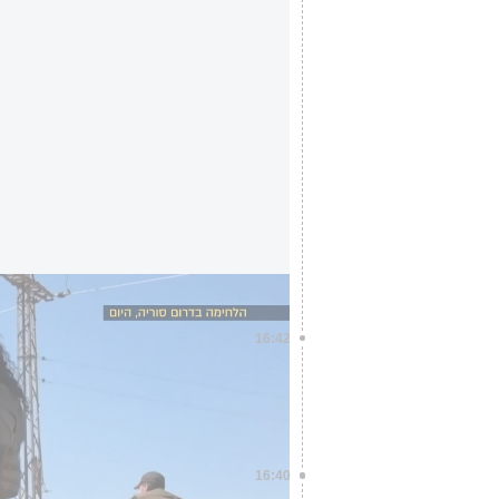
תמונות הזוועה מסוריה
16:42
רבש״צ מעוז צבי, רס"ל מ', מכוח ה
אתמול: "אנחנו פועלים פה מאז תחי
להגן על הארץ הזאת במסירות רבה"
16:40