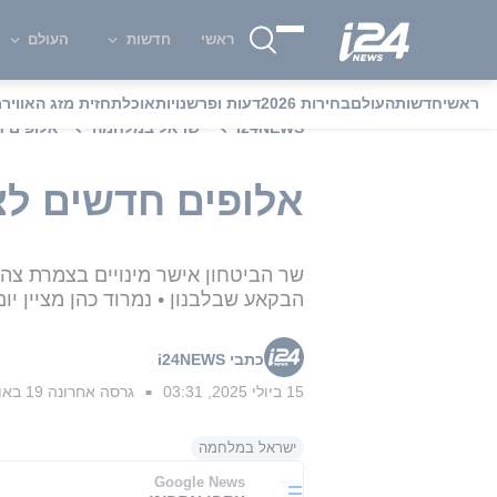
ראשי
חדשות
העולם
ראשי
חדשות
העולם
בחירות 2026
דעות ופרשנויות
אוכל
תחזית מזג האוויר
מ
i24NEWS
ישראל במלחמה
אלופים ח
אלופים חדשים לצה
שר הביטחון אישר מינויים בצמרת צה"
הבקאע שבלבנון • נמרוד כהן מציין יום 
כתבי i24NEWS
15 ביולי 2025, 03:31
גרסה אחרונה
19 באוגוסט 2025, 18:29
■
ישראל במלחמה
Google News