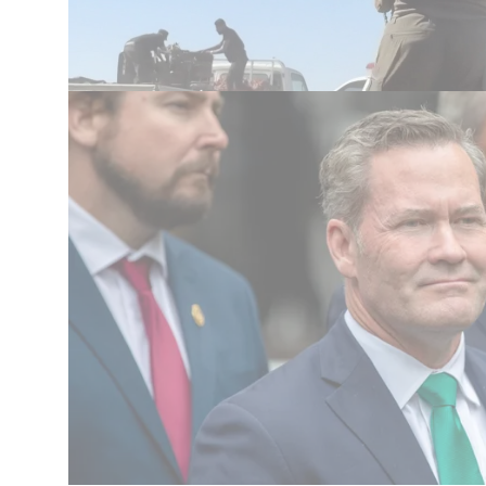
ות הברית, מייקל וולץ על האנטישמיות באו"ם:
ו"ם אולי ידע על המנהרות מתחת לבתי החולים"