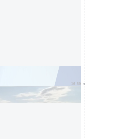
פיצוץ הטנק בג'באליה: יוסי יהושוע
16:59
תמונות הזוועה מסוריה (אוריה ק