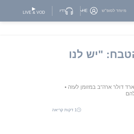
מיוחד לסופ"ש
HE
רדיו
LIVE & VOD
 ניצולי הטבח: "יש לנו
רד דולר ארה"ב במזומן לעזה •
להם
1 דקות קריאה