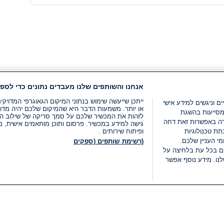
אנחנו והשותפים שלנו מעבדים נתונים כדי לספק
ייתכן שייעשה שימוש בנתוני המיקום הגאוגרפי המדוי
ים וניגשים למידע אישי
או יותר. משמעות הדבר היא שהמיקום שלכם יהיה מדוי
מסייעות בהשגת
לזהות את המכשיר שלכם על סמך סריקה של שילוב המאפי
רה באפשרות זאת דחה
גישה למידע במכשיר. פרסום ותוכן מותאמים אישית, מד
ת טכנולוגיות
ופיתוח שירותים .
י העניין שלכם.
(רשימת שותפים (ספקים
ם בכל עת בלחיצה על
נו. מידע נוסף אפשר
LIVE
קטגוריות
משפטי