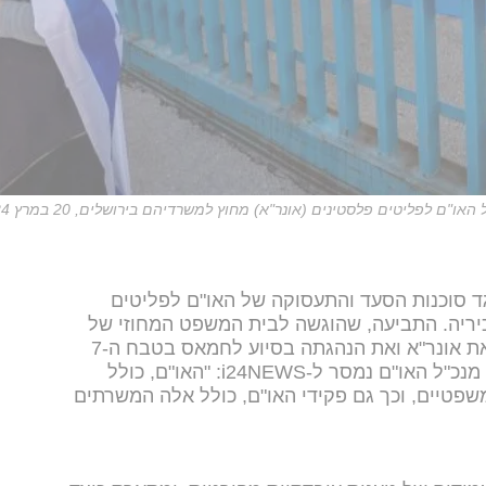
ם לפליטים פלסטינים (אונר"א) מחוץ למשרדיהם בירושלים, 20 במרץ 2024
ביעה נגד סוכנות הסעד והתעסוקה של האו"ם לפליטים
כיריה. התביעה, שהוגשה לבית המשפט המחוזי של
המחוז הדרומי של ניו יורק, מאשימה את אונר"א ואת הנהגתה בסיוע לחמאס בטבח ה-7
באוקטובר. משרדו של אנטוני גוטרש, מנכ"ל האו"ם נמסר ל-i24NEWS: "האו"ם, כולל
משפטיים, וכך גם פקידי האו"ם, כולל אלה המשרתים