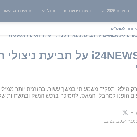
בחירות 2026
דעות ופרשנויות
אוכל
תחזית מזג האוויר
יוחד לסופ"ש
ולי הטבח: "יש לנו חסינות משפטית"
גורמים באו"ם ל-i24NEWS על תביעת
יורק מילאו תפקיד משמעותי במשך עשור, בהזרמת יותר ממיליא
פים הופנו למחבלי חמאס, לתמיכה ברכש הנשק ובתשתיות ש
■