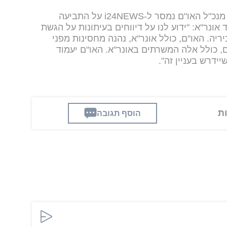
בתוך כך, ממשרדו של אנטוני גוטרש, מנכ"ל האו"ם נמסר ל-i24NEWS על התביעה
 ה-7 באוקטובר נגד אונר"א: "ידוע לנו על דיווחים בעיתונות על הגשת
יה. האו"ם, כולל אונר"א, נהנה מחסינות מפני
ם, כולל אלה המשרתים באונר"א. האו"ם יעמוד
ידרש בעניין זה".
הוסף תגובה