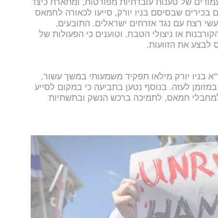
ביעה, נפרסת על פני יותר מ-150 עמודים של טענות עובדתיות מפורטות, ומתארת כיצד
ם בכירים שבסיסם בניו יורק, סייעו לכאורה לחמאס
י רצח עם נגד אזרחים ישראלים. התובעים,
ורבנות או ניצולי הטבח, וטוענים כי הפעולות של
 לבצע את הזוועות.
"א בניו יורק מילאו תפקיד משמעותי במשך עשור,
מזומן לעזה. בנוסף נטען בתביעה כי במקום לסייע
 למחבלי חמאס, לתמיכה ברכש הנשק ובתשתיות