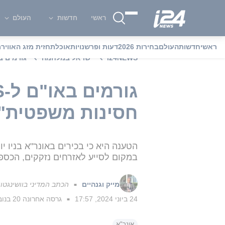
ראשי
חדשות
העולם
ראשי
חדשות
העולם
בחירות 2026
דעות ופרשנויות
אוכל
תחזית מזג האוויר
מ
i24NEWS
ישראל במלחמה
גורמים באו"ם ל-i24NEWS על תביעת ניצ
חסינות משפטית"
הטענה היא כי בכירים באונר"א בניו 
במקום לסייע לאזרחים נזקקים, הכס
מייק וגנהיים
הכתב המדיני בוושינגטון
■
24 ביוני 2024, 17:57
גרסה אחרונה
20 בנובמבר 2024, 12:22
■
אונר"א