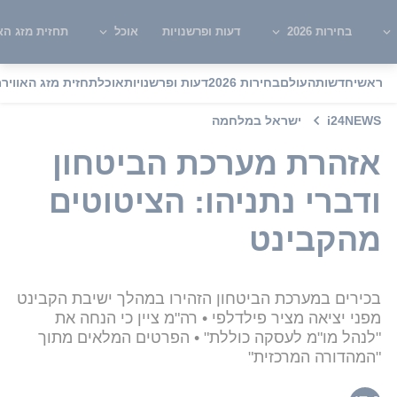
בחירות 2026
דעות ופרשנויות
אוכל
תחזית מזג האו
ראשי
חדשות
העולם
בחירות 2026
דעות ופרשנויות
אוכל
תחזית מזג האוויר
מ
i24NEWS
ישראל במלחמה
אזהרת מערכת הביטחון
ודברי נתניהו: הציטוטים
מהקבינט
בכירים במערכת הביטחון הזהירו במהלך ישיבת הקבינט
מפני יציאה מציר פילדלפי • רה"מ ציין כי הנחה את
"לנהל מו"מ לעסקה כוללת" • הפרטים המלאים מתוך
"המהדורה המרכזית"