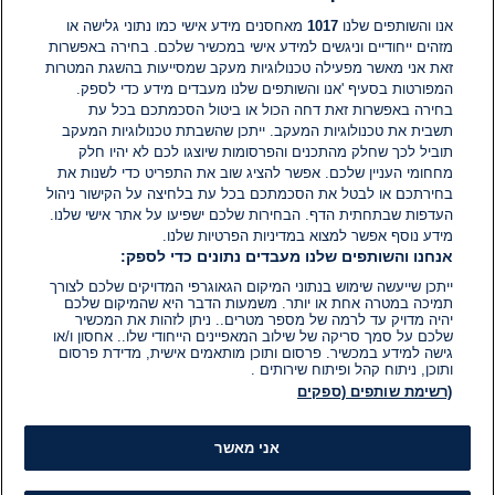
תגובות
אנו והשותפים שלנו
1017
מאחסנים מידע אישי כמו נתוני גלישה או
מזהים ייחודיים וניגשים למידע אישי במכשיר שלכם. בחירה באפשרות
זאת אני מאשר מפעילה טכנולוגיות מעקב שמסייעות בהשגת המטרות
אין עדיין תגובות. היה הראשון להגיב
המפורטות בסעיף 'אנו והשותפים שלנו מעבדים מידע כדי לספק.
בחירה באפשרות זאת דחה הכול או ביטול הסכמתכם בכל עת
הוסף תגובה
תשבית את טכנולוגיות המעקב. ייתכן שהשבתת טכנולוגיות המעקב
תוביל לכך שחלק מהתכנים והפרסומות שיוצגו לכם לא יהיו חלק
מחחומי העניין שלכם. אפשר להציג שוב את התפריט כדי לשנות את
בחירתכם או לבטל את הסכמתכם בכל עת בלחיצה על הקישור ניהול
העדפות שבתחתית הדף. הבחירות שלכם ישפיעו על אתר אישי שלנו.
מידע נוסף אפשר למצוא במדיניות הפרטיות שלנו.
אנחנו והשותפים שלנו מעבדים נתונים כדי לספק:
ייתכן שייעשה שימוש בנתוני המיקום הגאוגרפי המדויקים שלכם לצורך
תמיכה במטרה אחת או יותר. משמעות הדבר היא שהמיקום שלכם
יהיה מדויק עד לרמה של מספר מטרים.. ניתן לזהות את המכשיר
שלכם על סמך סריקה של שילוב המאפיינים הייחודי שלו.. אחסון ו/או
גישה למידע במכשיר. פרסום ותוכן מותאמים אישית, מדידת פרסום
ותוכן, ניתוח קהל ופיתוח שירותים .
(רשימת שותפים (ספקים
אני מאשר