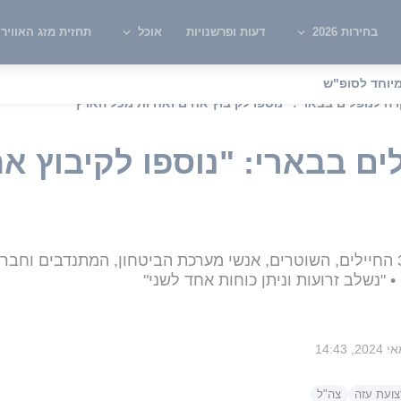
בחירות 2026
דעות ופרשנויות
אוכל
תחזית מזג האוויר
יוחד לסופ"ש
ה לנופלים בבארי: "נוספו לקיבוץ אחים ואחיות מכל הארץ"
ם בבארי: "נוספו לקיבוץ אח
המעמד המרגש התקיים בהוקרה ל-33 החיילים, השוטרים, אנשי מערכת הביטחון, המת
צועת עזה
צה"ל