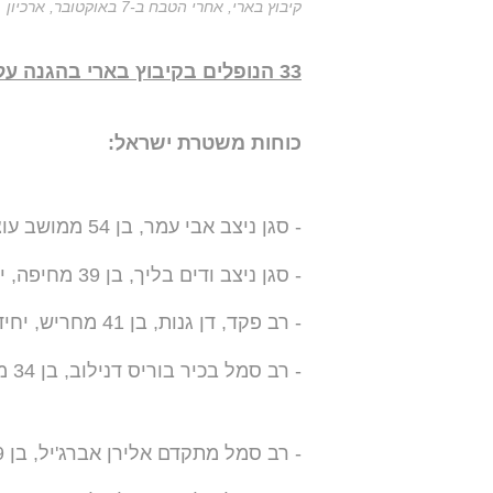
קיבוץ בארי, אחרי הטבח ב-7 באוקטובר, ארכיון
33 הנופלים בקיבוץ בארי בהגנה על אנשיו:
כוחות משטרת ישראל:
- סגן ניצב אבי עמר, בן 54 ממושב עוצם, יחידת יואב
- סגן ניצב ודים בליך, בן 39 מחיפה, יחידת מתפ"א
- רב פקד, דן גנות, בן 41 מחריש, יחידת מתפ"א
- רב סמל בכיר בוריס דנילוב, בן 34 מחדרה, יחידת מתפ"א
- רב סמל מתקדם אלירן אברג'יל, בן 29 מחדרה, יחידת מתפ"א