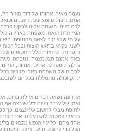
נעמה מאיר, אחותו של דוד מאיר ז"ל,
אתם, חבולים ופצועים, דואבים וכואב
לכם חיים. הגעתם אלינו לבקש קרבה
המיוחדת הזאת, משפחת בארי. היכולת
על מי שלא זכה לצאת מהתופת, היא חו
לשני, נקרא בראש חוצות ובכל הכוח 
והגבורה. להחזרת כלל החטופים שלנ
בארי אמנם הצטמצמה ונטבחה, נשרפה
גדלה, נוספו לה אחים ואחיות, הורים ו
לבבות של משפחת בארי פזורים בכל 
ינתק וכולה מתפללת בכל יום לשובכם
אחרונה נשאה דברים איילת בויום, אלמ
ואמו של ענבר בויום ז"ל שנרצח אף הו
בבארי במטרה להגן עלינו. אני רוצה 
אחד מהם. כל עזי הנפש נמצאים בליבנו
הכל כדי להשיב חיים, צחוק וביטחון 