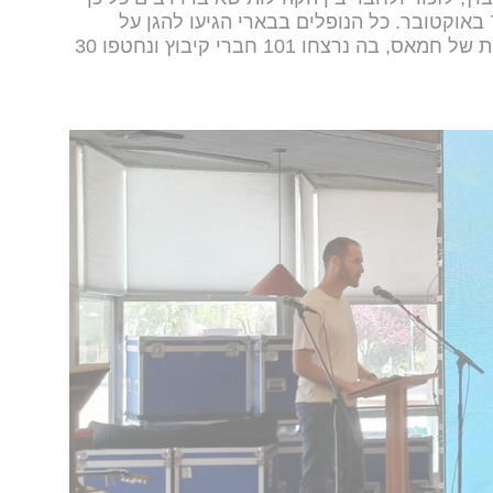
מאהוביהם במתקפה הנוראית של ה-7 באוקטובר. כל הנופלים בבארי הגיעו להגן על
הקהילה מפני מתקפת הטרור הרצחנית של חמאס, בה נרצחו 101 חברי קיבוץ ונחטפו 30