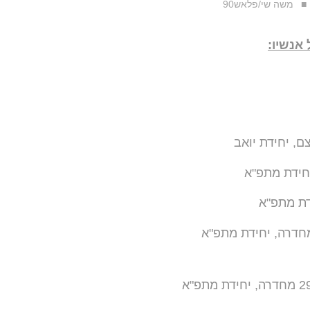
משה שי/פלאש90