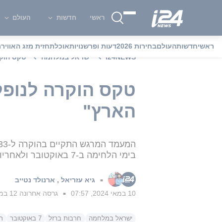
ראשי
חדשות
העולם
ראשי
חדשות
העולם
בחירות 2026
דעות ופרשנויות
אוכל
תחזית מזג האוויר
מ
i24NEWS
ישראל במלחמה
טקס הוקר
טקס הוקרה לנופלי
הארץ"
בימי הלחימה ב-7 באוקטובר ולאחריו • "נשלב זרועות וניתן כוחות אחד לשני"
גיא עזריאל
,
ארנולד נטייב
■
10 במאי 2024, 07:57
גרסה אחרונה
12 במאי 2024, 14:43
■
ישראל במלחמה
חרבות ברזל
7 באוקטובר
ר