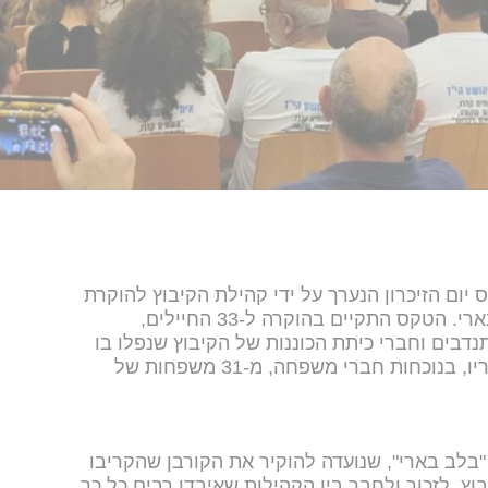
 יום הזיכרון הנערך על ידי קהילת הקיבוץ להוקרת
משפחות 33 החללים שנפלו בהגנת בארי. הטקס התקיים בהוקרה ל-33 החיילים,
דבים וחברי כיתת הכוננות של הקיבוץ שנפלו בו
בימי הלחימה של ה-7 באוקטובר ואחריו, בנוכחות חברי משפחה, מ-31 משפחות של
בלב בארי", שנועדה להוקיר את הקורבן שהקריבו
וץ, לזכור ולחבר בין הקהילות שאיבדו רבים כל כך