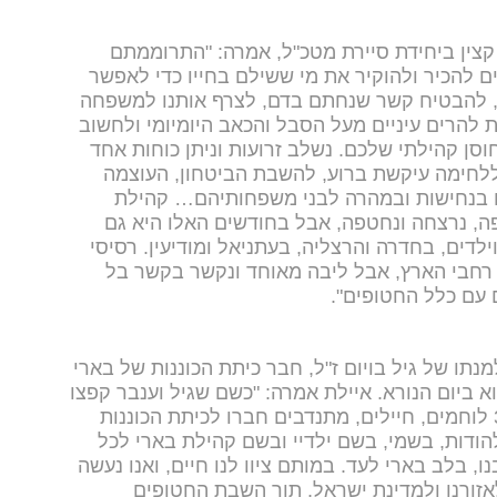
 קצין ביחידת סיירת מטכ"ל, אמרה: "התרוממתם
ים להכיר ולהוקיר את מי ששילם בחייו כדי לאפשר
, להבטיח קשר שנחתם בדם, לצרף אותנו למשפחה
 להרים עיניים מעל הסבל והכאב היומיומי ולחשוב
סן קהילתי שלכם. נשלב זרועות וניתן כוחות אחד
ללחימה עיקשת ברוע, להשבת הביטחון, העוצמה
ו בנחישות ובמהרה לבני משפחותיהם… קהילת
, נרצחה ונחטפה, אבל בחודשים האלו היא גם
ילדים, בחדרה והרצליה, בעתניאל ומודיעין. רסיסי
רחבי הארץ, אבל ליבה מאוחד ונקשר בקשר בל
 עם כלל החטופים".
נתו של גיל בויום ז"ל, חבר כיתת הכוננות של בארי
א ביום הנורא. איילת אמרה: "כשם שגיל וענבר קפצו
לתופת מבלי לחשוב על עצמם, כך 33 לוחמים, חיילים, מתנדבים חברו לכיתת הכוננות
להודות, בשמי, בשם ילדיי ובשם קהילת בארי לכל
, בלב בארי לעד. במותם ציוו לנו חיים, ואנו נעשה
לאזורנו ולמדינת ישראל, תוך השבת החטופים