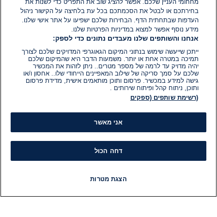
מחחומי העניין שלכם. אפשר להציג שוב את התפריט כדי לשנות את
בחירתכם או לבטל את הסכמתכם בכל עת בלחיצה על הקישור ניהול
העדפות שבתחתית הדף. הבחירות שלכם ישפיעו על אתר אישי שלנו.
מידע נוסף אפשר למצוא במדיניות הפרטיות שלנו.
אנחנו והשותפים שלנו מעבדים נתונים כדי לספק:
ייתכן שייעשה שימוש בנתוני המיקום הגאוגרפי המדויקים שלכם לצורך
תמיכה במטרה אחת או יותר. משמעות הדבר היא שהמיקום שלכם
יהיה מדויק עד לרמה של מספר מטרים.. ניתן לזהות את המכשיר
שלכם על סמך סריקה של שילוב המאפיינים הייחודי שלו.. אחסון ו/או
גישה למידע במכשיר. פרסום ותוכן מותאמים אישית, מדידת פרסום
ותוכן, ניתוח קהל ופיתוח שירותים .
(רשימת שותפים (ספקים
אני מאשר
דחה הכול
הצגת מטרות
חדשות
פיד חדשות
LIVE
רדיו
תוכניות