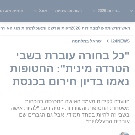
בחירות 2026
דעות ופרשנויות
אוכל
תחזית מזג האו
ראשי
חדשות
העולם
בחירות 2026
דעות ופרשנויות
אוכל
תחזית מזג האוויר
מ
i24NEWS
ישראל במלחמה
"כל בחורה עוברת בשבי
הטרדה מינית": החטופות
נאמו בדיון חירום בכנסת
הוועדה לקידום מעמד האישה התכנסה בנוכחות
משפחות החטופות והשורדות • מיה רגב: "להיות אישה
בשבי זה להיות בפחד תמידי, אבל גם הגברים שם
עוברים התעללויות"