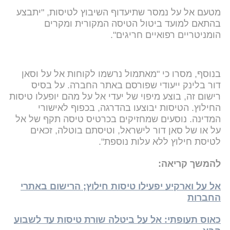
מטעם אל על נמסר שתיעדוף השיבוץ לטיסות, "יתבצע
בהתאם למועד ביטול הטיסה המקורית ומקרים
הומניטריים רפואיים חריגים".
בנוסף, מסרו כי "מאתמול נרשמו לקוחות אל על וסאן
דור בלינק ייעודי שפורסם באתר החברה. על בסיס
רישום זה, בוצע מיפוי של יעדי אל על מהם יופעלו טיסות
החילוץ. הטיסות יבוצעו בהדרגה, בכפוף לאישורי
המדינה. נוסעים שמחזיקים בכרטיס טיסה תקף של אל
על או של סאן דור לישראל, וטיסתם בוטלה, זכאים
לטיסת חילוץ ללא עלות נוספת".
להמשך קריאה:
אל על וארקיע יפעילו טיסות חילוץ; הרישום באתרי
החברות
כאוס תעופתי: אל על ביטלה שורת טיסות עד לשבוע