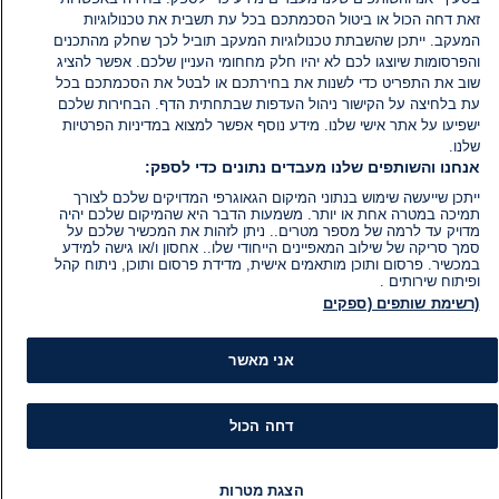
זאת דחה הכול או ביטול הסכמתכם בכל עת תשבית את טכנולוגיות
המעקב. ייתכן שהשבתת טכנולוגיות המעקב תוביל לכך שחלק מהתכנים
והפרסומות שיוצגו לכם לא יהיו חלק מחחומי העניין שלכם. אפשר להציג
שוב את התפריט כדי לשנות את בחירתכם או לבטל את הסכמתכם בכל
עת בלחיצה על הקישור ניהול העדפות שבתחתית הדף. הבחירות שלכם
ישפיעו על אתר אישי שלנו. מידע נוסף אפשר למצוא במדיניות הפרטיות
שלנו.
אנחנו והשותפים שלנו מעבדים נתונים כדי לספק:
ייתכן שייעשה שימוש בנתוני המיקום הגאוגרפי המדויקים שלכם לצורך
תמיכה במטרה אחת או יותר. משמעות הדבר היא שהמיקום שלכם יהיה
מדויק עד לרמה של מספר מטרים.. ניתן לזהות את המכשיר שלכם על
סמך סריקה של שילוב המאפיינים הייחודי שלו.. אחסון ו/או גישה למידע
במכשיר. פרסום ותוכן מותאמים אישית, מדידת פרסום ותוכן, ניתוח קהל
ופיתוח שירותים .
(רשימת שותפים (ספקים
מידע
קט
אני מאשר
הוועד המנהל של i24NEWS
חד
הטאלנטים של i24NEWS
חד
תוכניות הטלוויזיה של i24NEWS
הע
דחה הכול
רדיו בשידור חי
בחיר
דרושים
דעו
צור קשר
או
הצגת מטרות
מפת אתר
תחז