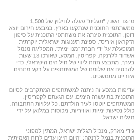
מהצד השני, "תגלית" פעלה לחילוץ של 1,500
ממשתתפי התוכנית שנתקעו בארץ. במבצע חירום יוצא
דופן, התוכנית פינתה את משתתפי התוכנית על סיפון
ה"קראון איריס", ספינת תענוגות ישראלית יוקרתית
המופעלת על ידי חברת "מנו ימית", המפליגה מנמל
אשדוד ללרנקה, קפריסין. המסע, שאורכו 13 שעות
בערך, מתבצע תחת ליווי של חיל הים הישראלי, כדי
להבטיח את שלומם של המשתתפים על רקע מתחים
אזוריים מתמשכים.
עדיפות במסע זה ניתנה למשתתפים המתקרבים לסיום
התוכנית בת עשרה הימים. עם הגעתם לקפריסין,
המשתתפים יוטסו לעיר הולדתם. כל עלויות התחבורה,
כולל נסיעות ימיות ואוויריות, מכוסות במלואן על ידי
תגלית ישראל.
גידי מארק, מנכ"ל תגלית ישראל, המתין למפוני
התוכנית בנמל לרנקה: "היום היינו עדים לרוח האמיתית