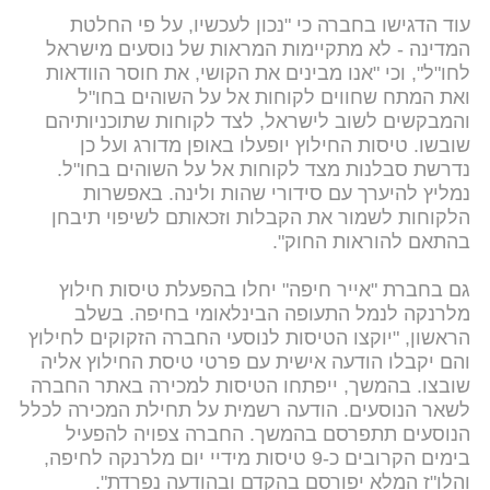
עוד הדגישו בחברה כי "נכון לעכשיו, על פי החלטת
המדינה - לא מתקיימות המראות של נוסעים מישראל
לחו"ל", וכי "אנו מבינים את הקושי, את חוסר הוודאות
ואת המתח שחווים לקוחות אל על השוהים בחו"ל
והמבקשים לשוב לישראל, לצד לקוחות שתוכניותיהם
שובשו. טיסות החילוץ יופעלו באופן מדורג ועל כן
נדרשת סבלנות מצד לקוחות אל על השוהים בחו"ל.
נמליץ להיערך עם סידורי שהות ולינה. באפשרות
הלקוחות לשמור את הקבלות וזכאותם לשיפוי תיבחן
בהתאם להוראות החוק".
גם בחברת "אייר חיפה" יחלו בהפעלת טיסות חילוץ
מלרנקה לנמל התעופה הבינלאומי בחיפה. בשלב
הראשון, "יוקצו הטיסות לנוסעי החברה הזקוקים לחילוץ
והם יקבלו הודעה אישית עם פרטי טיסת החילוץ אליה
שובצו. בהמשך, ייפתחו הטיסות למכירה באתר החברה
לשאר הנוסעים. הודעה רשמית על תחילת המכירה לכלל
הנוסעים תתפרסם בהמשך. החברה צפויה להפעיל
בימים הקרובים כ-9 טיסות מידיי יום מלרנקה לחיפה,
והלו"ז המלא יפורסם בהקדם ובהודעה נפרדת".