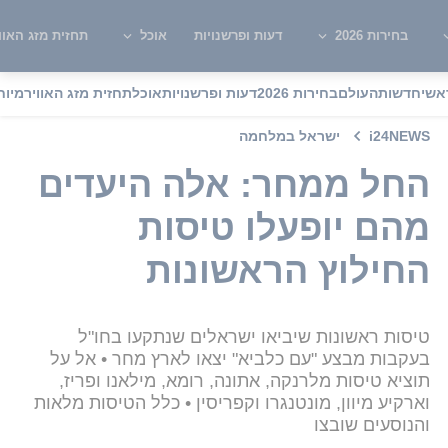
בחירות 2026
דעות ופרשנויות
אוכל
תחזית מזג האוו
אשי
חדשות
העולם
בחירות 2026
דעות ופרשנויות
אוכל
תחזית מזג האוויר
מיוח
i24NEWS
ישראל במלחמה
החל ממחר: אלה היעדים
מהם יופעלו טיסות
החילוץ הראשונות
טיסות ראשונות שיביאו ישראלים שנתקעו בחו"ל
בעקבות מבצע "עם כלביא" יצאו לארץ מחר • אל על
תוציא טיסות מלרנקה, אתונה, רומא, מילאנו ופריז,
וארקיע מיוון, מונטנגרו וקפריסין • כלל הטיסות מלאות
והנוסעים שובצו