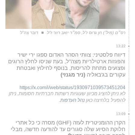
רס״ם (מיל׳) חן גרוס ז"ל, סמ״ר יואב רוור ז"ל
דובר צה"ל
13:22
דיווח פלסטיני: צוותי הסהר האדום ספגו ירי ישיר
והפגזות ארטילריות מצה"ל, בעת שניסו לחלץ הרוגים
ופצועים מתחת להריסות, בנוסף לחילוץ ואבטחת
עקורים בג'באליה
(ניר מגנזי)
https://x.com/i/web/status/1930971039573451204
לא ניתן להציג מכיוון שעוגיות רשתות חברתיות חסומות. ניתן
להפעיל בלחיצה כאן
נהל העדפות
.
13:09
הקרן ההומניטרית לעזה (GHF) מסרה כי כל אתרי
חלוקת הסיוע שלה סגורים עד להודעה חדשה, מבלי