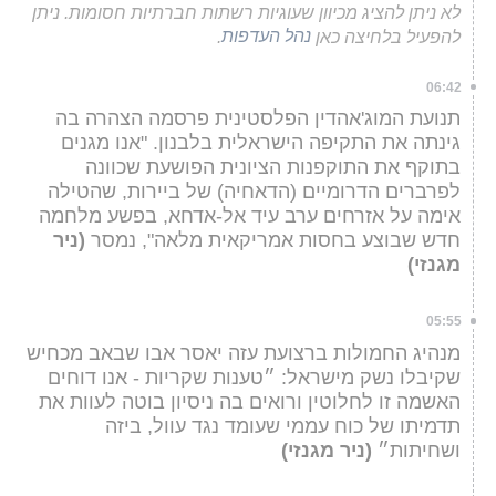
לא ניתן להציג מכיוון שעוגיות רשתות חברתיות חסומות. ניתן
להפעיל בלחיצה כאן
נהל העדפות
.
06:42
תנועת המוג'אהדין הפלסטינית פרסמה הצהרה בה
גינתה את התקיפה הישראלית בלבנון. "אנו מגנים
בתוקף את התוקפנות הציונית הפושעת שכוונה
לפרברים הדרומיים (הדאחיה) של ביירות, שהטילה
אימה על אזרחים ערב עיד אל-אדחא, בפשע מלחמה
חדש שבוצע בחסות אמריקאית מלאה", נמסר
(ניר
מגנזי)
05:55
מנהיג החמולות ברצועת עזה יאסר אבו שבאב מכחיש
שקיבלו נשק מישראל: ״טענות שקריות - אנו דוחים
האשמה זו לחלוטין ורואים בה ניסיון בוטה לעוות את
תדמיתו של כוח עממי שעומד נגד עוול, ביזה
ושחיתות״
(ניר מגנזי)