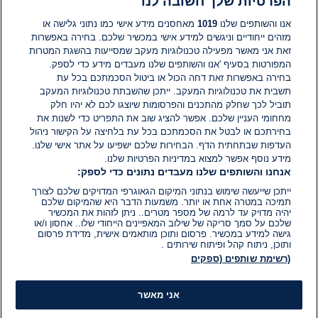
הפרטיות שלך חשובה לנו
תגובות
אנו והשותפים שלנו
1019
מאחסנים מידע אישי כמו נתוני גלישה או
מזהים ייחודיים וניגשים למידע אישי במכשיר שלכם. בחירה באפשרות
אין עדיין תגובות. היה הראשון להגיב
זאת אני מאשר מפעילה טכנולוגיות מעקב שמסייעות בהשגת המטרות
המפורטות בסעיף 'אנו והשותפים שלנו מעבדים מידע כדי לספק.
בחירה באפשרות זאת דחה הכול או ביטול הסכמתכם בכל עת
הוסף תגובה
תשבית את טכנולוגיות המעקב. ייתכן שהשבתת טכנולוגיות המעקב
תוביל לכך שחלק מהתכנים והפרסומות שיוצגו לכם לא יהיו חלק
מחחומי העניין שלכם. אפשר להציג שוב את התפריט כדי לשנות את
בחירתכם או לבטל את הסכמתכם בכל עת בלחיצה על הקישור ניהול
העדפות שבתחתית הדף. הבחירות שלכם ישפיעו על אתר אישי שלנו.
מידע נוסף אפשר למצוא במדיניות הפרטיות שלנו.
אנחנו והשותפים שלנו מעבדים נתונים כדי לספק:
ייתכן שייעשה שימוש בנתוני המיקום הגאוגרפי המדויקים שלכם לצורך
תמיכה במטרה אחת או יותר. משמעות הדבר היא שהמיקום שלכם
יהיה מדויק עד לרמה של מספר מטרים.. ניתן לזהות את המכשיר
שלכם על סמך סריקה של שילוב המאפיינים הייחודי שלו.. אחסון ו/או
גישה למידע במכשיר. פרסום ותוכן מותאמים אישית, מדידת פרסום
ותוכן, ניתוח קהל ופיתוח שירותים .
(רשימת שותפים (ספקים
אני מאשר