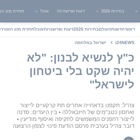
בחירות 2026
דעות ופרשנויות
אוכל
תחזית מזג האו
ראשי
חדשות
העולם
בחירות 2026
דעות ופרשנויות
אוכל
תחזית מזג האוויר
מ
i24NEWS
ישראל במלחמה
כ"ץ לנשיא לבנון: "לא
יהיה שקט בלי ביטחון
לישראל"
צה"ל: תקפנו בדאחייה אתרים תת קרקעיים לייצור
ואחסון כטב"מים של חיזבאללה • בין היעדים: סדנה
לייצור רחפנים המשמשים לתקיפה ואיסוף מודיעין •
דובר צה"ל בערבית פרסם הודעת פינוי לצפון הרצועה