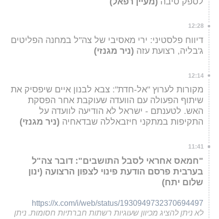
לספק סיבה
(מעיין רפאל)
12:28
דיווח פלסטיני: ירי מאסיבי של צה"ל במחנה הפליטים
ג'בליה, רצועת עזה
(ניר מגנזי)
12:14
מקורות לערוץ "אל-חדת": צבא לבנון איים שיפסיק את
שיתוף הפעולה עם הוועדה שעוקבת אחר הפסקת
האש. לטענתם - ישראל לא הודיעה לוועדה על
התקיפות במתקני חיזבאללה שבדאחיה
(ניר מגנזי)
11:41
"חמאס אחראי לסבל התושבים": דובר צה"ל
בערבית פרסם הודעת פינוי לצפון הרצועה (ינון
שלום יתח)
https://x.com/i/web/status/1930949732370694497
לא ניתן להציג מכיוון שעוגיות רשתות חברתיות חסומות. ניתן