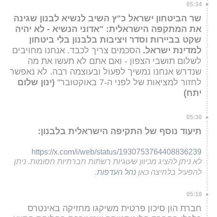
05:34
שר הביטחון ישראל כ"ץ השיב לנשיא לבנון שגינה
את המתקפה הישראלית: "אדוני הנשיא - לא יהיה
שקט בביירות וסדר ויציבות בלבנון בלי ביטחון
למדינת ישראל.
הסכמים צריך לכבד. אנחנו מחויבים
לשלום תושבי הצפון - ואם אתם לא תעשו את מה
שנדרש אנחנו נמשיך לפעול ובעוצמה רבה. לא נאפשר
לחזור למציאות של לפני ה-7 באוקטובר"
(ינון שלום
יתח)
05:30
תיעוד נוסף של התקיפה הישראלית בלבנון:
https://x.com/i/web/status/1930753764408836239
לא ניתן להציג מכיוון שעוגיות רשתות חברתיות חסומות. ניתן
להפעיל בלחיצה כאן
נהל העדפות
.
05:18
חברת הון סיכון פרטית משיקגו מחזיקה באינטרס