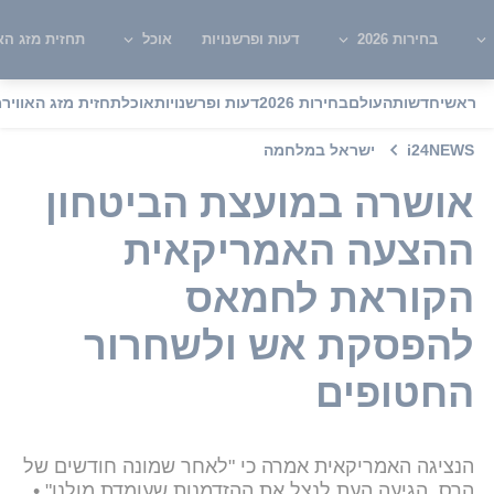
בחירות 2026
דעות ופרשנויות
אוכל
תחזית מזג האו
ראשי
חדשות
העולם
בחירות 2026
דעות ופרשנויות
אוכל
תחזית מזג האוויר
מ
i24NEWS
ישראל במלחמה
אושרה במועצת הביטחון
ההצעה האמריקאית
הקוראת לחמאס
להפסקת אש ולשחרור
החטופים
הנציגה האמריקאית אמרה כי "לאחר שמונה חודשים של
הרס, הגיעה העת לנצל את ההזדמנות שעומדת מולנו" •