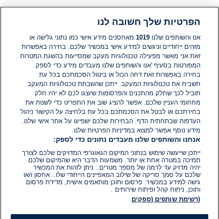
הפרטיות שלך חשובה לנו
תגובות
אנו והשותפים שלנו
1019
מאחסנים מידע אישי כמו נתוני גלישה או
מזהים ייחודיים וניגשים למידע אישי במכשיר שלכם. בחירה באפשרות
זאת אני מאשר מפעילה טכנולוגיות מעקב שמסייעות בהשגת המטרות
אין עדיין תגובות. היה הראשון להגיב
המפורטות בסעיף 'אנו והשותפים שלנו מעבדים מידע כדי לספק.
בחירה באפשרות זאת דחה הכול או ביטול הסכמתכם בכל עת
הוסף תגובה
תשבית את טכנולוגיות המעקב. ייתכן שהשבתת טכנולוגיות המעקב
תוביל לכך שחלק מהתכנים והפרסומות שיוצגו לכם לא יהיו חלק
מחחומי העניין שלכם. אפשר להציג שוב את התפריט כדי לשנות את
בחירתכם או לבטל את הסכמתכם בכל עת בלחיצה על הקישור ניהול
העדפות שבתחתית הדף. הבחירות שלכם ישפיעו על אתר אישי שלנו.
מידע נוסף אפשר למצוא במדיניות הפרטיות שלנו.
אנחנו והשותפים שלנו מעבדים נתונים כדי לספק:
ייתכן שייעשה שימוש בנתוני המיקום הגאוגרפי המדויקים שלכם לצורך
תמיכה במטרה אחת או יותר. משמעות הדבר היא שהמיקום שלכם
יהיה מדויק עד לרמה של מספר מטרים.. ניתן לזהות את המכשיר
שלכם על סמך סריקה של שילוב המאפיינים הייחודי שלו.. אחסון ו/או
גישה למידע במכשיר. פרסום ותוכן מותאמים אישית, מדידת פרסום
ותוכן, ניתוח קהל ופיתוח שירותים .
(רשימת שותפים (ספקים