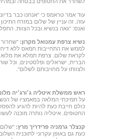
לשחרר את החטופים בבטחה ובמהירות!
עוד אמר טראמפ כי "אנחנו כבר בדיונ
עזה, זה עניין של שלום במזרח התיכון 
ואנס: "גאה בנשיא ובכל הצוות. התפלל
נשיא צרפת עמנואל מקרון:
"שחרור כ
לממש את התחייבות חמאס ללא דיחוי.
לקראת שלום. צרפת תמלא את מלוא 
הברית, ישראלים ופלסטינים, וכל שות
ולצוותו על מחויבותם לשלום".
ראש ממשלת איטליה ג׳ורג׳יה מלוני
על תמיכתי המלאה במאמציו של הנשי
כולם חייבת כעת להיות להגיע להפסק
החטופים. איטליה נותרה מוכנה לעשו
קנצלר גרמניה פרידריך מרץ:
"שלום 
כעת גם באופן עקרוני לתוכנית השלו