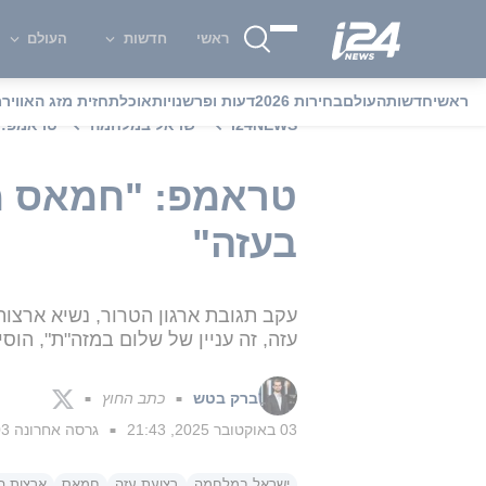
ראשי
חדשות
העולם
ראשי
חדשות
העולם
בחירות 2026
דעות ופרשנויות
אוכל
תחזית מזג האוויר
מ
i24NEWS
ישראל במלחמה
טראמפ: "
טראמפ: "חמאס מו
בעזה"
עקב תגובת ארגון הטרור, נשיא ארצו
עזה, זה עניין של שלום במזה"ת", הו
ברק בטש
כתב החוץ
■
■
03 באוקטובר 2025, 21:43
גרסה אחרונה
03 באוקטובר 5
■
ישראל במלחמה
רצועת עזה
חמאס
ארצות ה