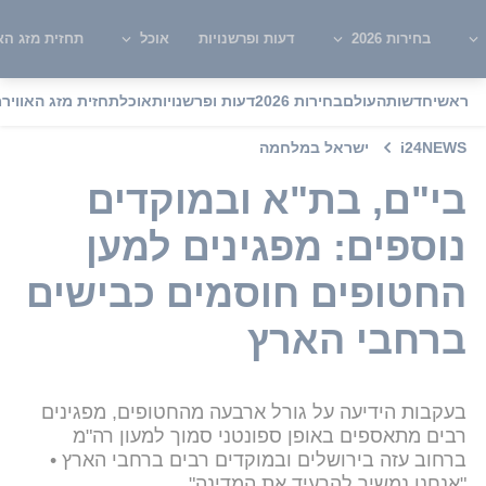
בחירות 2026
דעות ופרשנויות
אוכל
תחזית מזג האו
ראשי
חדשות
העולם
בחירות 2026
דעות ופרשנויות
אוכל
תחזית מזג האוויר
מ
i24NEWS
ישראל במלחמה
בי"ם, בת"א ובמוקדים
נוספים: מפגינים למען
החטופים חוסמים כבישים
ברחבי הארץ
בעקבות הידיעה על גורל ארבעה מהחטופים, מפגינים
רבים מתאספים באופן ספונטני סמוך למעון רה"מ
ברחוב עזה בירושלים ובמוקדים רבים ברחבי הארץ •
"אנחנו נמשיך להרעיד את המדינה"