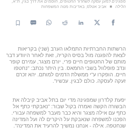
מפגינים למען עסקה לשחרור החטופים, חוסמים את דרך בגין, ת"א,
הלילה
אביב אטלס, באדיבות מטה המשפחות
הרשתות החברתיות התמלאו הערב (שני) בקריאות
לצאת להפגנה מול בסיס הקריה, זאת לאחר היוודע דבר
מותם של החטופים חיים פרי, יורם מצגר, עמירם קופר
ונדב פופלוול בשבי החמאס. בין היתר נכתב: "נחטפו
חיים. הופקרו ע"י ממשלת הדמים למותם. יהא זכרם
זעקה לעסקה. כולם לבגין. עכשיו".
יפעת קלדרון שמפגינה מדי יום בתל אביב קיבלה את
הבשורה הקשה ואמרה בקול שבור: "נאבקתי כתף אל
כתף עם אילה מצגר והיא כבר מעבר למשפחה עבורי.
הפכנו למשפחה שנאבקת על היקרים לה ועל המדינה
שנחטפה. אילה - אנחנו נמשיך להרעיד את המדינה".