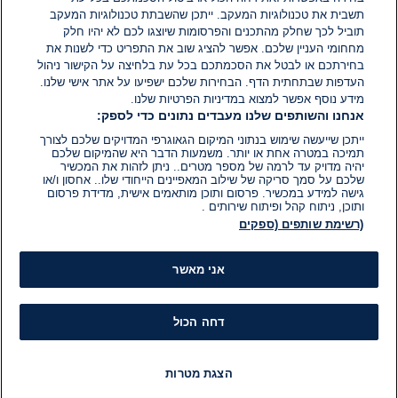
הוסף תגובה
תשבית את טכנולוגיות המעקב. ייתכן שהשבתת טכנולוגיות המעקב
תוביל לכך שחלק מהתכנים והפרסומות שיוצגו לכם לא יהיו חלק
מחחומי העניין שלכם. אפשר להציג שוב את התפריט כדי לשנות את
בחירתכם או לבטל את הסכמתכם בכל עת בלחיצה על הקישור ניהול
העדפות שבתחתית הדף. הבחירות שלכם ישפיעו על אתר אישי שלנו.
מידע נוסף אפשר למצוא במדיניות הפרטיות שלנו.
אנחנו והשותפים שלנו מעבדים נתונים כדי לספק:
ייתכן שייעשה שימוש בנתוני המיקום הגאוגרפי המדויקים שלכם לצורך
תמיכה במטרה אחת או יותר. משמעות הדבר היא שהמיקום שלכם
יהיה מדויק עד לרמה של מספר מטרים.. ניתן לזהות את המכשיר
שלכם על סמך סריקה של שילוב המאפיינים הייחודי שלו.. אחסון ו/או
גישה למידע במכשיר. פרסום ותוכן מותאמים אישית, מדידת פרסום
ותוכן, ניתוח קהל ופיתוח שירותים .
(רשימת שותפים (ספקים
אני מאשר
דחה הכול
הצגת מטרות
חדשות
פיד חדשות
LIVE
רדיו
תוכניות