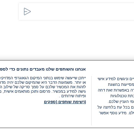
אנחנו והשותפים שלנו מעבדים נתונים כדי לספק
ייתכן שייעשה שימוש בנתוני המיקום הגאוגרפי המדוי
ים וניגשים למידע אישי
או יותר. משמעות הדבר היא שהמיקום שלכם יהיה מדוי
מסייעות בהשגת
לזהות את המכשיר שלכם על סמך סריקה של שילוב המאפי
רה באפשרות זאת דחה
גישה למידע במכשיר. פרסום ותוכן מותאמים אישית, מד
ת טכנולוגיות
ופיתוח שירותים .
י העניין שלכם.
(רשימת שותפים (ספקים
ם בכל עת בלחיצה על
נו. מידע נוסף אפשר
LIVE