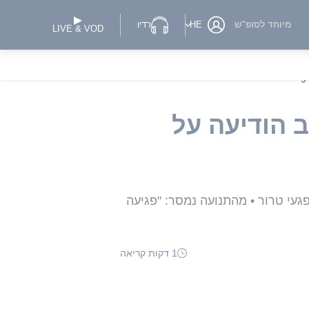
מיוחד לסופ"ש
HE
רדיו
LIVE & VOD
 הודיעה על
עי טרור • מהתנועה נמסר: "פגיעה
1 דקות קריאה