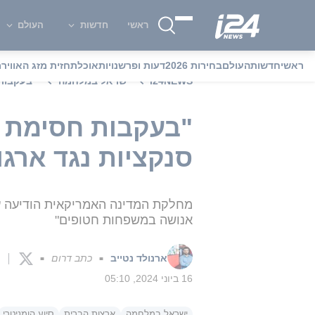
ראשי
חדשות
העולם
ראשי
חדשות
העולם
בחירות 2026
דעות ופרשנויות
אוכל
תחזית מזג האוויר
מ
i24NEWS
ישראל במלחמה
"בעקבות 
"בעקבות חסימת מ
סנקציות נגד ארגון "
מחלקת המדינה האמריקאית הודיעה על
אנושה במשפחות חטופים"
ארנולד נטייב
כתב דרום
■
■
16 ביוני 2024, 05:10
ישראל במלחמה
ארצות הברית
סיוע הומניטרי