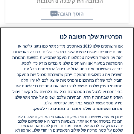
הכתבה הזו קיבלה 0 תגובות
הוסף תגובה
הפרטיות שלך חשובה לנו
תגובות
אנו והשותפים שלנו
1019
מאחסנים מידע אישי כמו נתוני גלישה או
מזהים ייחודיים וניגשים למידע אישי במכשיר שלכם. בחירה באפשרות
זאת אני מאשר מפעילה טכנולוגיות מעקב שמסייעות בהשגת המטרות
אין עדיין תגובות. היה הראשון להגיב
המפורטות בסעיף 'אנו והשותפים שלנו מעבדים מידע כדי לספק.
בחירה באפשרות זאת דחה הכול או ביטול הסכמתכם בכל עת
הוסף תגובה
תשבית את טכנולוגיות המעקב. ייתכן שהשבתת טכנולוגיות המעקב
תוביל לכך שחלק מהתכנים והפרסומות שיוצגו לכם לא יהיו חלק
מחחומי העניין שלכם. אפשר להציג שוב את התפריט כדי לשנות את
בחירתכם או לבטל את הסכמתכם בכל עת בלחיצה על הקישור ניהול
העדפות שבתחתית הדף. הבחירות שלכם ישפיעו על אתר אישי שלנו.
מידע נוסף אפשר למצוא במדיניות הפרטיות שלנו.
אנחנו והשותפים שלנו מעבדים נתונים כדי לספק:
ייתכן שייעשה שימוש בנתוני המיקום הגאוגרפי המדויקים שלכם לצורך
תמיכה במטרה אחת או יותר. משמעות הדבר היא שהמיקום שלכם
יהיה מדויק עד לרמה של מספר מטרים.. ניתן לזהות את המכשיר
שלכם על סמך סריקה של שילוב המאפיינים הייחודי שלו.. אחסון ו/או