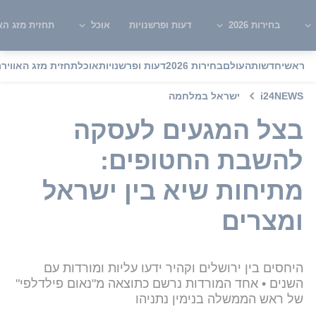
בחירות 2026
דעות ופרשנויות
אוכל
תחזית מזג האו
ראשי
חדשות
העולם
בחירות 2026
דעות ופרשנויות
אוכל
תחזית מזג האוויר
מ
i24NEWS
ישראל במלחמה
בצל המגעים לעסקה
להשבת החטופים:
מתיחות שיא בין ישראל
ומצרים
היחסים בין ירושלים וקהיר ידעו עליות ומורדות עם
השנים • אחד המורדות נרשם כתוצאה מ"נאום פילדלפי"
של ראש הממשלה בנימין נתניהו