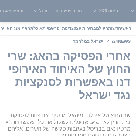
בחירות 2026
דעות ופרשנויות
אוכל
תחזית מזג האו
ראשי
חדשות
העולם
בחירות 2026
דעות ופרשנויות
אוכל
תחזית מזג האוויר
מ
i24NEWS
ישראל במלחמה
אחרי הפסיקה בהאג: שרי
החוץ של האיחוד האירופי
דנו באפשרות לסנקציות
נגד ישראל
שר החוץ של אירלנד מיהאל מרטין: "אם ציות לפסיקת
בית הדין לא תגיע, אז עלינו לשקול את כל האפשרויות" •
מרטין נאם בבריסל בעקבות פגישה של השרים, אליהם
הצטרפו מקביליהם ממדינות ערב