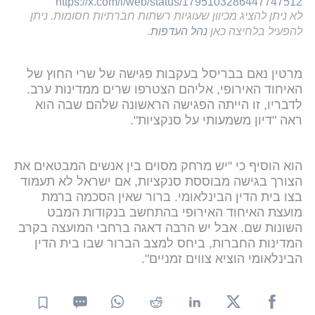
https://x.com/i/web/status/1795103286447747512
לא ניתן להציג מכיוון שעוגיות רשתות חברתיות חסומות. ניתן
להפעיל בלחיצה כאן
נהל העדפות
.
מרטין נאם בבריסל בעקבות פגישה של שרי החוץ של
האיחוד האירופי, אליהם הצטרפו שרים ממדינות ערב.
לדבריו, זו הייתה הפגישה הראשונה שלהם שבה הוא
ראה "דיון משמעותי על סנקציות".
הוא הוסיף כי "יש מרחק מסוים בין אנשים המבטאים את
הצורך בגישה מבוססת סנקציות, אם ישראל לא תעמוד
בצו בית הדין הבינלאומי. ברור שאין הסכמה ברמת
מועצת האיחוד האירופי בהתחשב בנקודות המבט
השונות שם. אבל יש הרבה דאגה ברחבי המועצה בקרב
המדינות החברות, ביחס למצב הברור שבו בית הדין
הבינלאומי הוציא צווים זמניים".