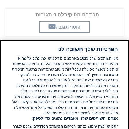
הכתבה הזו קיבלה 0 תגובות
הוסף תגובה
הפרטיות שלך חשובה לנו
תגובות
אנו והשותפים שלנו
1019
מאחסנים מידע אישי כמו נתוני גלישה או
מזהים ייחודיים וניגשים למידע אישי במכשיר שלכם. בחירה באפשרות
אין עדיין תגובות. היה הראשון להגיב
זאת אני מאשר מפעילה טכנולוגיות מעקב שמסייעות בהשגת המטרות
המפורטות בסעיף 'אנו והשותפים שלנו מעבדים מידע כדי לספק.
בחירה באפשרות זאת דחה הכול או ביטול הסכמתכם בכל עת
הוסף תגובה
תשבית את טכנולוגיות המעקב. ייתכן שהשבתת טכנולוגיות המעקב
תוביל לכך שחלק מהתכנים והפרסומות שיוצגו לכם לא יהיו חלק
מחחומי העניין שלכם. אפשר להציג שוב את התפריט כדי לשנות את
בחירתכם או לבטל את הסכמתכם בכל עת בלחיצה על הקישור ניהול
העדפות שבתחתית הדף. הבחירות שלכם ישפיעו על אתר אישי שלנו.
מידע נוסף אפשר למצוא במדיניות הפרטיות שלנו.
אנחנו והשותפים שלנו מעבדים נתונים כדי לספק:
ייתכן שייעשה שימוש בנתוני המיקום הגאוגרפי המדויקים שלכם לצורך