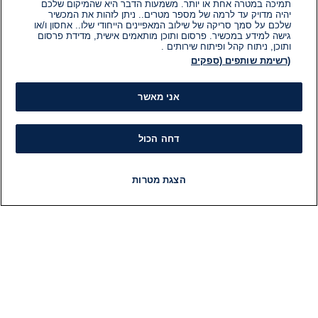
תמיכה במטרה אחת או יותר. משמעות הדבר היא שהמיקום שלכם
יהיה מדויק עד לרמה של מספר מטרים.. ניתן לזהות את המכשיר
שלכם על סמך סריקה של שילוב המאפיינים הייחודי שלו.. אחסון ו/או
גישה למידע במכשיר. פרסום ותוכן מותאמים אישית, מדידת פרסום
ותוכן, ניתוח קהל ופיתוח שירותים .
(רשימת שותפים (ספקים
אני מאשר
דחה הכול
הצגת מטרות
חדשות
פיד חדשות
LIVE
רדיו
תוכניות
מידע
קט
הוועד המנהל של i24NEWS
חד
הטאלנטים של i24NEWS
חד
תוכניות הטלוויזיה של i24NEWS
הע
רדיו בשידור חי
בחיר