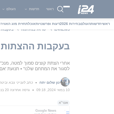
ראשי
חדשות
העולם
ראשי
חדשות
העולם
בחירות 2026
דעות ופרשנויות
אוכל
תחזית מזג האוויר
מ
i24NEWS
ישראל במלחמה
בעקבות ה
בעקבות ההצתות: 
אחרי הצתת קוצים סמוך למטה, מנכ"ל 
לסגור את המתחם שלנו" • תנועת 'אם ת
ינון שלום יתח
כתב לענייני צבא וביטחו
■
10 במאי 2024, 09:18
גרסה אחרונה
20 בנובמבר 2024, 12:31
■
אונר"א
Google News