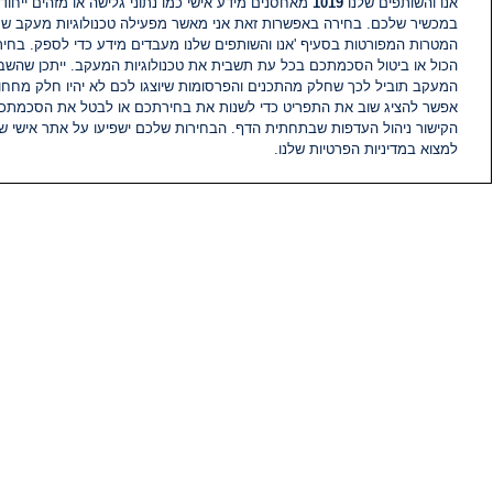
אנו והשותפים שלנו
1019
מאחסנים מידע אישי כמו נתוני גלישה או מזהים ייחודי
במכשיר שלכם. בחירה באפשרות זאת אני מאשר מפעילה טכנולוגיות מעקב ש
המטרות המפורטות בסעיף 'אנו והשותפים שלנו מעבדים מידע כדי לספק. בחי
הכול או ביטול הסכמתכם בכל עת תשבית את טכנולוגיות המעקב. ייתכן שהשבת
המעקב תוביל לכך שחלק מהתכנים והפרסומות שיוצגו לכם לא יהיו חלק מחחומ
אפשר להציג שוב את התפריט כדי לשנות את בחירתכם או לבטל את הסכמתכ
הקישור ניהול העדפות שבתחתית הדף. הבחירות שלכם ישפיעו על אתר אישי של
למצוא במדיניות הפרטיות שלנו.
חדשות
פיד חדשות
מידע
הוועד המנהל של i24NEWS
הטאלנטים של i24NEWS
תוכניות הטלוויזיה של i24NEWS
רדיו בשידור חי
דרושים
צור קשר
מפת אתר