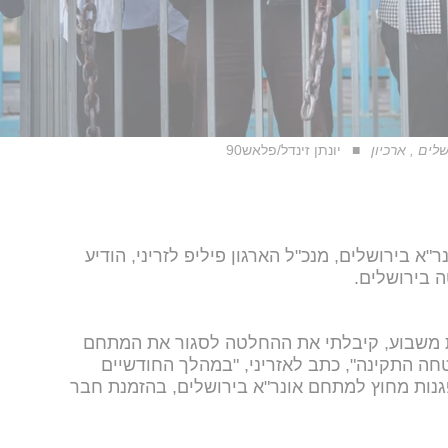
לים , ארכיון
יונתן זינדל/פלאש90
 בירושלים, מנכ"ל הארגון פיליפ לזריני, הודיע
ה בירושלים.
ות משבוע, קיבלתי את ההחלטה לסגור את המתחם
חה התקינה", כתב לאזריני, "במהלך החודשיים
פגנות מחוץ למתחם אונר"א בירושלים, בהזמנת חבר