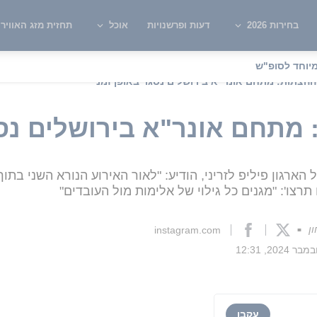
בחירות 2026
דעות ופרשנויות
אוכל
תחזית מזג האוויר
יוחד לסופ"ש
הצתות: מתחם אונר"א בירושלים נסגר באופן זמני
מתחם אונר"א בירושלים נסג
הארגון פיליפ לזריני, הודיע: "לאור האירוע הנורא השני ב
רצו': "מגנים כל גילוי של אלימות מול העובדים"
ן
instagram.com
■
עקבו