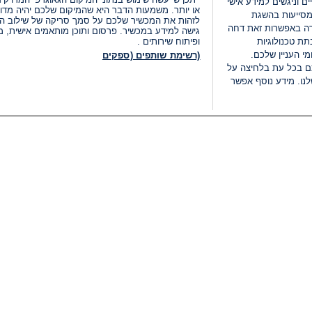
ים וניגשים למידע אישי
או יותר. משמעות הדבר היא שהמיקום שלכם יהיה מדוי
מסייעות בהשגת
לזהות את המכשיר שלכם על סמך סריקה של שילוב המאפי
רה באפשרות זאת דחה
גישה למידע במכשיר. פרסום ותוכן מותאמים אישית, מד
ת טכנולוגיות
ופיתוח שירותים .
י העניין שלכם.
(רשימת שותפים (ספקים
ם בכל עת בלחיצה על
נו. מידע נוסף אפשר
LIVE
קטגוריות
משפטי
חדשות מתפרצות
תנאי שימוש
חדשות
מדיניות פרטיות
העולם
תנאי פרסום ותנאי מכירות
בחירות 2026
הצהרת נגישות
דעות ופרשנויות
נהל העדפות
אוכל
רשימת עוגיות
תחזית מזג האוויר
מיוחד לסופ"ש