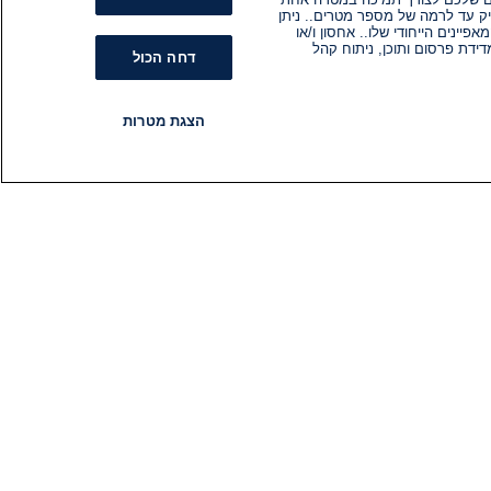
ק עד לרמה של מספר מטרים.. ניתן
ינים הייחודי שלו.. אחסון ו/או
ידת פרסום ותוכן, ניתוח קהל
דחה הכול
הצגת מטרות
רדיו
תוכניות
עקבו אחרינו
הירשם לניוזלטר