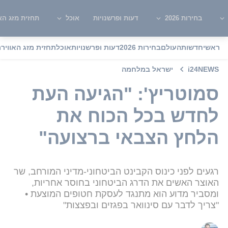
בחירות 2026
דעות ופרשנויות
אוכל
תחזית מזג האו
ראשי
חדשות
העולם
בחירות 2026
דעות ופרשנויות
אוכל
תחזית מזג האוויר
מ
i24NEWS
ישראל במלחמה
סמוטריץ': "הגיעה העת
לחדש בכל הכוח את
הלחץ הצבאי ברצועה"
רגעים לפני כינוס הקבינט הביטחוני-מדיני המורחב, שר
האוצר האשים את הדרג הביטחוני בחוסר אחריות,
ומסביר מדוע הוא מתנגד לעסקת חטופים המוצעת •
"צריך לדבר עם סינוואר בפגזים ובפצצות"