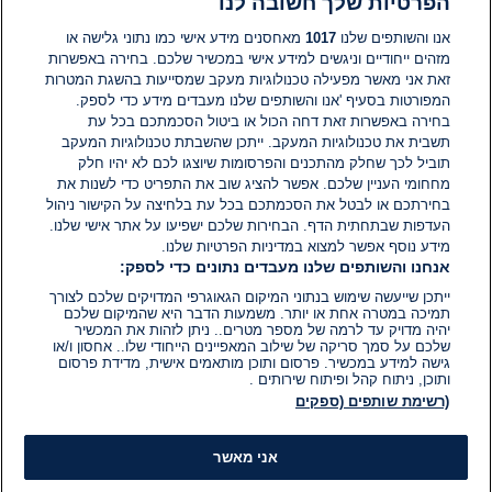
הפרטיות שלך חשובה לנו
תגובות
אנו והשותפים שלנו
1017
מאחסנים מידע אישי כמו נתוני גלישה או
מזהים ייחודיים וניגשים למידע אישי במכשיר שלכם. בחירה באפשרות
זאת אני מאשר מפעילה טכנולוגיות מעקב שמסייעות בהשגת המטרות
אין עדיין תגובות. היה הראשון להגיב
המפורטות בסעיף 'אנו והשותפים שלנו מעבדים מידע כדי לספק.
בחירה באפשרות זאת דחה הכול או ביטול הסכמתכם בכל עת
הוסף תגובה
תשבית את טכנולוגיות המעקב. ייתכן שהשבתת טכנולוגיות המעקב
תוביל לכך שחלק מהתכנים והפרסומות שיוצגו לכם לא יהיו חלק
מחחומי העניין שלכם. אפשר להציג שוב את התפריט כדי לשנות את
בחירתכם או לבטל את הסכמתכם בכל עת בלחיצה על הקישור ניהול
העדפות שבתחתית הדף. הבחירות שלכם ישפיעו על אתר אישי שלנו.
מידע נוסף אפשר למצוא במדיניות הפרטיות שלנו.
אנחנו והשותפים שלנו מעבדים נתונים כדי לספק:
ייתכן שייעשה שימוש בנתוני המיקום הגאוגרפי המדויקים שלכם לצורך
תמיכה במטרה אחת או יותר. משמעות הדבר היא שהמיקום שלכם
יהיה מדויק עד לרמה של מספר מטרים.. ניתן לזהות את המכשיר
שלכם על סמך סריקה של שילוב המאפיינים הייחודי שלו.. אחסון ו/או
גישה למידע במכשיר. פרסום ותוכן מותאמים אישית, מדידת פרסום
ותוכן, ניתוח קהל ופיתוח שירותים .
(רשימת שותפים (ספקים
אני מאשר