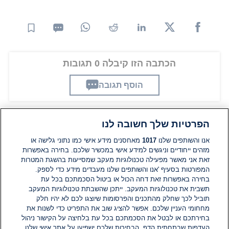
הכתבה הזו קיבלה 0 תגובות
הוסף תגובה
הפרטיות שלך חשובה לנו
תגובות
אנו והשותפים שלנו
1017
מאחסנים מידע אישי כמו נתוני גלישה או
מזהים ייחודיים וניגשים למידע אישי במכשיר שלכם. בחירה באפשרות
זאת אני מאשר מפעילה טכנולוגיות מעקב שמסייעות בהשגת המטרות
אין עדיין תגובות. היה הראשון להגיב
המפורטות בסעיף 'אנו והשותפים שלנו מעבדים מידע כדי לספק.
בחירה באפשרות זאת דחה הכול או ביטול הסכמתכם בכל עת
הוסף תגובה
תשבית את טכנולוגיות המעקב. ייתכן שהשבתת טכנולוגיות המעקב
תוביל לכך שחלק מהתכנים והפרסומות שיוצגו לכם לא יהיו חלק
מחחומי העניין שלכם. אפשר להציג שוב את התפריט כדי לשנות את
בחירתכם או לבטל את הסכמתכם בכל עת בלחיצה על הקישור ניהול
העדפות שבתחתית הדף. הבחירות שלכם ישפיעו על אתר אישי שלנו.