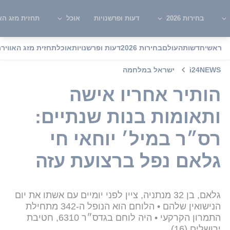
בחירות 2026
דעות ופרשנויות
אוכל
תחזית מזג האו
ראשי
חדשות
העולם
בחירות 2026
דעות ופרשנויות
אוכל
תחזית מזג האוויר
מ
i24NEWS
ישראל במלחמה
הותיר אחריו אישה
ותאומות בנות שנתיים:
רס״ר במיל׳ יוחאי חי
גלאם נפל ברצועת עזה
גלאם, בן 32 מנתניה, ציין לפני יומיים עם אשתו את יום
הנישואין שלהם • הלוחם הוא הנופל ה-342 מתחילת
התמרון הקרקעי • היה לוחם בגדס״ר 6310, חטיבת
ירושלים (16)