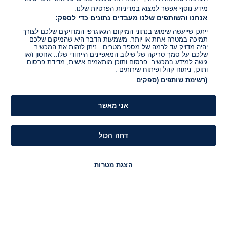
מידע נוסף אפשר למצוא במדיניות הפרטיות שלנו.
אנחנו והשותפים שלנו מעבדים נתונים כדי לספק:
ייתכן שייעשה שימוש בנתוני המיקום הגאוגרפי המדויקים שלכם לצורך
תמיכה במטרה אחת או יותר. משמעות הדבר היא שהמיקום שלכם
יהיה מדויק עד לרמה של מספר מטרים.. ניתן לזהות את המכשיר
שלכם על סמך סריקה של שילוב המאפיינים הייחודי שלו.. אחסון ו/או
גישה למידע במכשיר. פרסום ותוכן מותאמים אישית, מדידת פרסום
ותוכן, ניתוח קהל ופיתוח שירותים .
(רשימת שותפים (ספקים
אני מאשר
דחה הכול
הצגת מטרות
חדשות
פיד חדשות
LIVE
רדיו
תוכניות
מידע
קט