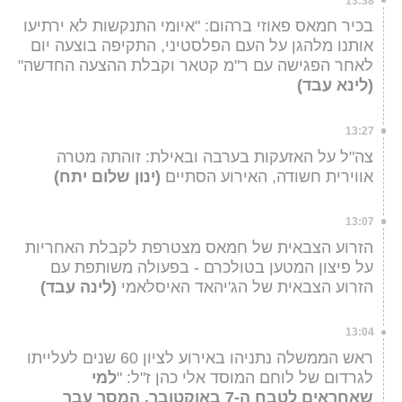
13:38
בכיר חמאס פאוזי ברהום: "איומי התנקשות לא ירתיעו
אותנו מלהגן על העם הפלסטיני, התקיפה בוצעה יום
לאחר הפגישה עם ר"מ קטאר וקבלת ההצעה החדשה"
(לינא עבד)
13:27
צה"ל על האזעקות בערבה ובאילת: זוהתה מטרה
אווירית חשודה, האירוע הסתיים
(ינון שלום יתח)
13:07
הזרוע הצבאית של חמאס מצטרפת לקבלת האחריות
על פיצון המטען בטולכרם - בפעולה משותפת עם
הזרוע הצבאית של הג'יהאד האיסלאמי
(לינה עבד)
13:04
ראש הממשלה נתניהו באירוע לציון 60 שנים לעלייתו
לגרדום של לוחם המוסד אלי כהן ז"ל: "
למי
שאחראים לטבח ה-7 באוקטובר, המסר עבר