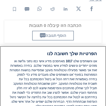
הכתבה הזו קיבלה 0 תגובות
הוסף תגובה
הפרטיות שלך חשובה לנו
תגובות
אנו והשותפים שלנו
1017
מאחסנים מידע אישי כמו נתוני גלישה או
מזהים ייחודיים וניגשים למידע אישי במכשיר שלכם. בחירה באפשרות
זאת אני מאשר מפעילה טכנולוגיות מעקב שמסייעות בהשגת המטרות
אין עדיין תגובות. היה הראשון להגיב
המפורטות בסעיף 'אנו והשותפים שלנו מעבדים מידע כדי לספק.
בחירה באפשרות זאת דחה הכול או ביטול הסכמתכם בכל עת
הוסף תגובה
תשבית את טכנולוגיות המעקב. ייתכן שהשבתת טכנולוגיות המעקב
תוביל לכך שחלק מהתכנים והפרסומות שיוצגו לכם לא יהיו חלק
מחחומי העניין שלכם. אפשר להציג שוב את התפריט כדי לשנות את
בחירתכם או לבטל את הסכמתכם בכל עת בלחיצה על הקישור ניהול
העדפות שבתחתית הדף. הבחירות שלכם ישפיעו על אתר אישי שלנו.