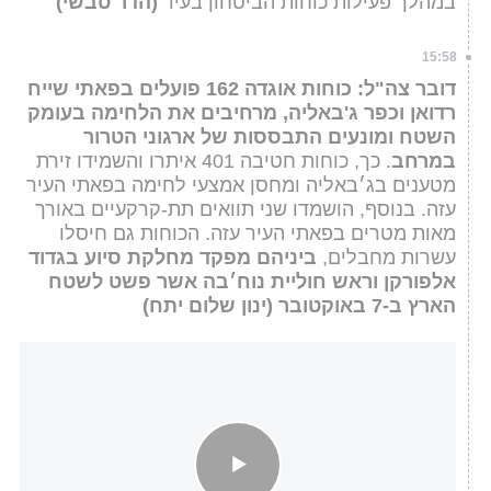
במהלך פעילות כוחות הביטחון בעיר
(הדר טבשי)
15:58
דובר צה"ל: כוחות אוגדה 162 פועלים בפאתי שייח
רדואן וכפר ג'באליה, מרחיבים את הלחימה בעומק
השטח ומונעים התבססות של ארגוני הטרור
במרחב
. כך, כוחות חטיבה 401 איתרו והשמידו זירת
מטענים בג׳באליה ומחסן אמצעי לחימה בפאתי העיר
עזה. בנוסף, הושמדו שני תוואים תת-קרקעיים באורך
מאות מטרים בפאתי העיר עזה. הכוחות גם חיסלו
עשרות מחבלים,
ביניהם מפקד מחלקת סיוע בגדוד
אלפורקן וראש חוליית נוח׳בה אשר פשט לשטח
הארץ ב-7 באוקטובר
(ינון שלום יתח)