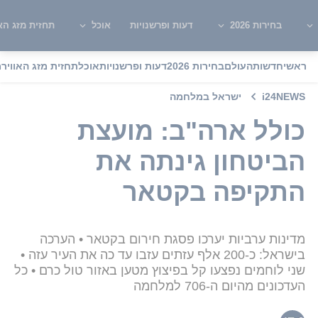
בחירות 2026
דעות ופרשנויות
אוכל
תחזית מזג האו
ראשי
חדשות
העולם
בחירות 2026
דעות ופרשנויות
אוכל
תחזית מזג האוויר
מ
i24NEWS
ישראל במלחמה
כולל ארה"ב: מועצת
הביטחון גינתה את
התקיפה בקטאר
מדינות ערביות יערכו פסגת חירום בקטאר • הערכה
בישראל: כ-200 אלף עזתים עזבו עד כה את העיר עזה •
שני לוחמים נפצעו קל בפיצוץ מטען באזור טול כרם • כל
העדכונים מהיום ה-706 למלחמה