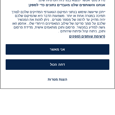
מידע נוסף אפשר למצוא במדיניות הפרטיות שלנו.
אנחנו והשותפים שלנו מעבדים נתונים כדי לספק:
ייתכן שייעשה שימוש בנתוני המיקום הגאוגרפי המדויקים שלכם לצורך
תמיכה במטרה אחת או יותר. משמעות הדבר היא שהמיקום שלכם
יהיה מדויק עד לרמה של מספר מטרים.. ניתן לזהות את המכשיר
שלכם על סמך סריקה של שילוב המאפיינים הייחודי שלו.. אחסון ו/או
גישה למידע במכשיר. פרסום ותוכן מותאמים אישית, מדידת פרסום
ותוכן, ניתוח קהל ופיתוח שירותים .
(רשימת שותפים (ספקים
אני מאשר
דחה הכול
הצגת מטרות
חדשות
פיד חדשות
LIVE
רדיו
תוכניות
מידע
קט
הוועד המנהל של i24NEWS
חד