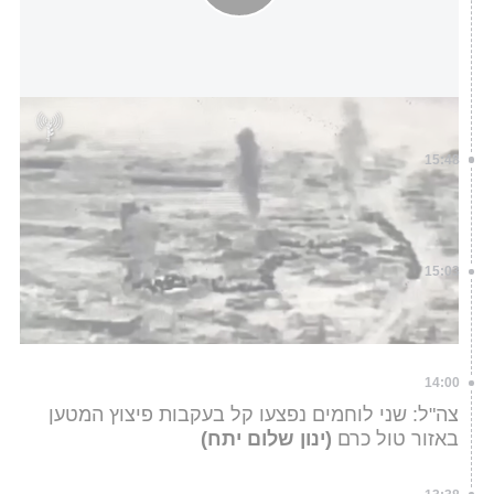
השמדת תוואי תת-קרקעי במרחב ג'באליה | תיעוד
דובר צה"ל
15:48
הפלסטינים טוענים: עשרות נעצרו בפעילות של כוחות
צה"ל בטול כרם
(ניר מגנזי)
15:03
דיווח: מסתערבים חטפו אנשי חמאס ברצועת עזה
בימים האחרונים
(לינה עבד)
14:00
צה"ל: שני לוחמים נפצעו קל בעקבות פיצוץ המטען
באזור טול כרם
(ינון שלום יתח)