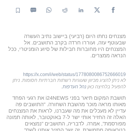
מצנחים נחתו היום (רביעי) ביישוב נתיב העשרה
שבעוטף עזה, ועוררו חרדה בקרב התושבים. אל
המצנחים היו מחוברות חבילות של סיוע הומניטרי, ככל
הנראה ממצרים.
https://x.com/i/web/status/1778080086752666019
לא ניתן להציג מכיוון שעוגיות רשתות חברתיות חסומות. ניתן
להפעיל בלחיצה כאן
נהל העדפות
.
תושבת המקום תיאר בפני i24NEWS את רגעי הפחד
מאותו מראה מוכר מהשבת השחורה. "התושבים פה
עדיין לא מעכלים את מה שעברנו, לראות את המצנחים
האלה זה החזיר אותי ישר ל-7 באוקטובר, לאותה תמונה
מפורסמת", אמרה. לדבריה, התושבים "נמצאים
בטראומה מתמשכת, זה ישר החזיר אותנו לשם".