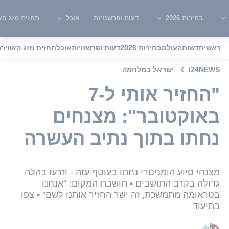
בחירות 2026
דעות ופרשנויות
אוכל
תחזית מזג האו
ראשי
חדשות
העולם
בחירות 2026
דעות ופרשנויות
אוכל
תחזית מזג האוויר
מ
i24NEWS
ישראל במלחמה
"החזיר אותי ל-7
באוקטובר": מצנחים
נחתו בתוך נתיב העשרה
מצנחי סיוע הומניטרי נחתו בעוטף עזה - וזרעו בהלה
גדולה בקרב התושבים • תושבת המקום: "אנחנו
בטראומה מתמשכת, זה ישר החזיר אותנו לשם" • צפו
בתיעוד