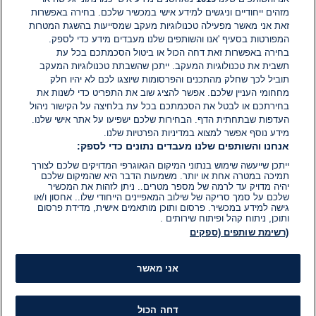
מזהים ייחודיים וניגשים למידע אישי במכשיר שלכם. בחירה באפשרות
אין עדיין תגובות. היה הראשון להגיב
זאת אני מאשר מפעילה טכנולוגיות מעקב שמסייעות בהשגת המטרות
המפורטות בסעיף 'אנו והשותפים שלנו מעבדים מידע כדי לספק.
בחירה באפשרות זאת דחה הכול או ביטול הסכמתכם בכל עת
הוסף תגובה
תשבית את טכנולוגיות המעקב. ייתכן שהשבתת טכנולוגיות המעקב
תוביל לכך שחלק מהתכנים והפרסומות שיוצגו לכם לא יהיו חלק
מחחומי העניין שלכם. אפשר להציג שוב את התפריט כדי לשנות את
בחירתכם או לבטל את הסכמתכם בכל עת בלחיצה על הקישור ניהול
העדפות שבתחתית הדף. הבחירות שלכם ישפיעו על אתר אישי שלנו.
מידע נוסף אפשר למצוא במדיניות הפרטיות שלנו.
אנחנו והשותפים שלנו מעבדים נתונים כדי לספק:
ייתכן שייעשה שימוש בנתוני המיקום הגאוגרפי המדויקים שלכם לצורך
תמיכה במטרה אחת או יותר. משמעות הדבר היא שהמיקום שלכם
יהיה מדויק עד לרמה של מספר מטרים.. ניתן לזהות את המכשיר
שלכם על סמך סריקה של שילוב המאפיינים הייחודי שלו.. אחסון ו/או
גישה למידע במכשיר. פרסום ותוכן מותאמים אישית, מדידת פרסום
ותוכן, ניתוח קהל ופיתוח שירותים .
(רשימת שותפים (ספקים
אני מאשר
דחה הכול