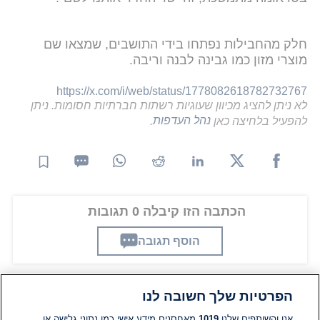
חלק מהחבילות נפתחו בידי התושבים, שמצאו שם
מוצרי מזון כמו גבינה לבנה וריבה.
https://x.com/i/web/status/1778082618782732767
לא ניתן להציג מכיוון שעוגיות רשתות חברתיות חסומות. ניתן
להפעיל בלחיצה כאן
נהל העדפות
.
הכתבה הזו קיבלה 0 תגובות
הוסף תגובה
הפרטיות שלך חשובה לנו
תגובות
אנו והשותפים שלנו
1019
מאחסנים מידע אישי כמו נתוני גלישה או