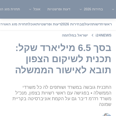
בחירות 2026
דעות ופרשנויות
אוכל
תחזית מזג האו
ראשי
חדשות
העולם
בחירות 2026
דעות ופרשנויות
אוכל
תחזית מזג האוויר
מ
i24NEWS
ישראל במלחמה
בסך 6.5 מיליארד שקל:
תכנית לשיקום הצפון
תובא לאישור הממשלה
התכנית גובשה במשרד ושותפים לה כל משרדי
הממשלה • בפגישה עם ראשי רשויות בצפון, מנכ"ל
משרד רה"מ דיבר גם על הקמת אוניברסיטה בקריית
שמונה