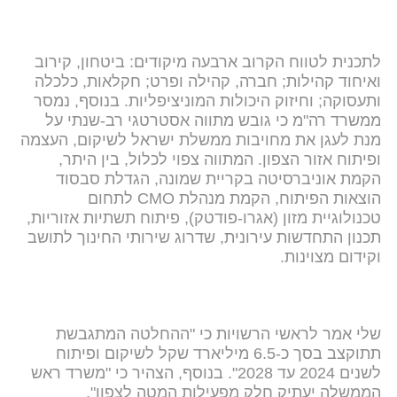
לתכנית לטווח הקרוב ארבעה מיקודים: ביטחון, קירוב
ואיחוד קהילות; חברה, קהילה ופרט; חקלאות, כלכלה
ותעסוקה; וחיזוק היכולות המוניציפליות. בנוסף, נמסר
ממשרד רה"מ כי גובש מתווה אסטרטגי רב-שנתי על
מנת לעגן את מחויבות ממשלת ישראל לשיקום, העצמה
ופיתוח אזור הצפון. המתווה צפוי לכלול, בין היתר,
הקמת אוניברסיטה בקריית שמונה, הגדלת סבסוד
הוצאות הפיתוח, הקמת מנהלת CMO לתחום
טכנולוגיית מזון (אגרו-פודטק), פיתוח תשתיות אזוריות,
תכנון התחדשות עירונית, שדרוג שירותי החינוך לתושב
וקידום מצוינות.
שלי אמר לראשי הרשויות כי "ההחלטה המתגבשת
תתוקצב בסך כ-6.5 מיליארד שקל לשיקום ופיתוח
לשנים 2024 עד 2028". בנוסף, הצהיר כי "משרד ראש
הממשלה יעתיק חלק מפעילות המטה לצפון".