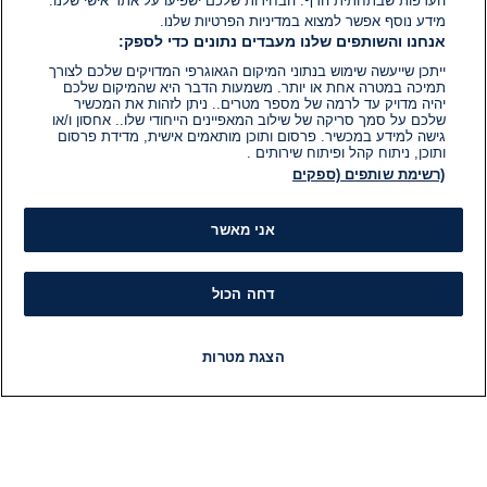
העדפות שבתחתית הדף. הבחירות שלכם ישפיעו על אתר אישי שלנו.
מידע נוסף אפשר למצוא במדיניות הפרטיות שלנו.
אנחנו והשותפים שלנו מעבדים נתונים כדי לספק:
ייתכן שייעשה שימוש בנתוני המיקום הגאוגרפי המדויקים שלכם לצורך
תמיכה במטרה אחת או יותר. משמעות הדבר היא שהמיקום שלכם
יהיה מדויק עד לרמה של מספר מטרים.. ניתן לזהות את המכשיר
שלכם על סמך סריקה של שילוב המאפיינים הייחודי שלו.. אחסון ו/או
גישה למידע במכשיר. פרסום ותוכן מותאמים אישית, מדידת פרסום
ותוכן, ניתוח קהל ופיתוח שירותים .
(רשימת שותפים (ספקים
אני מאשר
דחה הכול
הצגת מטרות
חדשות
פיד חדשות
LIVE
רדיו
תוכניות
מידע
קט