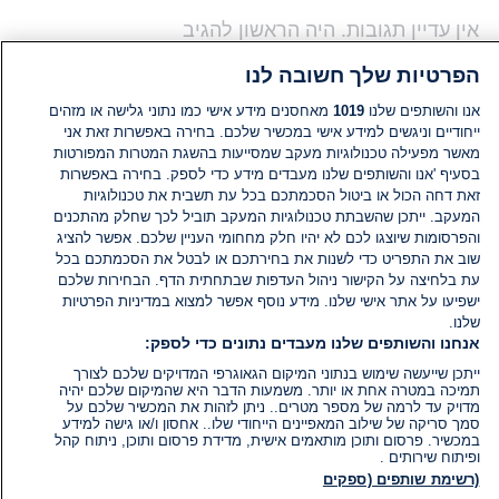
אין עדיין תגובות. היה הראשון להגיב
הפרטיות שלך חשובה לנו
הוסף תגובה
אנו והשותפים שלנו
1019
מאחסנים מידע אישי כמו נתוני גלישה או מזהים
ייחודיים וניגשים למידע אישי במכשיר שלכם. בחירה באפשרות זאת אני
מאשר מפעילה טכנולוגיות מעקב שמסייעות בהשגת המטרות המפורטות
בסעיף 'אנו והשותפים שלנו מעבדים מידע כדי לספק. בחירה באפשרות
זאת דחה הכול או ביטול הסכמתכם בכל עת תשבית את טכנולוגיות
המעקב. ייתכן שהשבתת טכנולוגיות המעקב תוביל לכך שחלק מהתכנים
והפרסומות שיוצגו לכם לא יהיו חלק מחחומי העניין שלכם. אפשר להציג
שוב את התפריט כדי לשנות את בחירתכם או לבטל את הסכמתכם בכל
עת בלחיצה על הקישור ניהול העדפות שבתחתית הדף. הבחירות שלכם
ישפיעו על אתר אישי שלנו. מידע נוסף אפשר למצוא במדיניות הפרטיות
שלנו.
אנחנו והשותפים שלנו מעבדים נתונים כדי לספק:
ייתכן שייעשה שימוש בנתוני המיקום הגאוגרפי המדויקים שלכם לצורך
תמיכה במטרה אחת או יותר. משמעות הדבר היא שהמיקום שלכם יהיה
מדויק עד לרמה של מספר מטרים.. ניתן לזהות את המכשיר שלכם על
סמך סריקה של שילוב המאפיינים הייחודי שלו.. אחסון ו/או גישה למידע
במכשיר. פרסום ותוכן מותאמים אישית, מדידת פרסום ותוכן, ניתוח קהל
ופיתוח שירותים .
(רשימת שותפים (ספקים