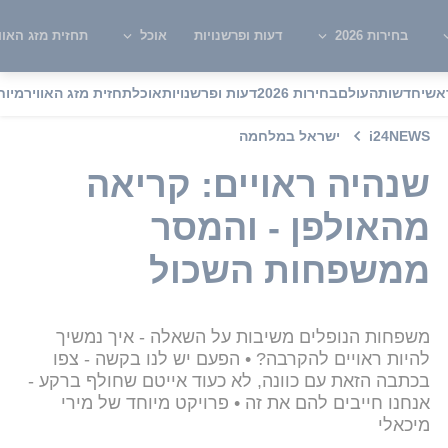
בחירות 2026
דעות ופרשנויות
אוכל
תחזית מזג האוו
אשי
חדשות
העולם
בחירות 2026
דעות ופרשנויות
אוכל
תחזית מזג האוויר
מיוח
i24NEWS
ישראל במלחמה
שנהיה ראויים: קריאה
מהאולפן - והמסר
ממשפחות השכול
משפחות הנופלים משיבות על השאלה - איך נמשיך
להיות ראויים להקרבה? • הפעם יש לנו בקשה - צפו
בכתבה הזאת עם כוונה, לא כעוד אייטם שחולף ברקע -
אנחנו חייבים להם את זה • פרויקט מיוחד של מירי
מיכאלי