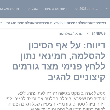
בחירות 2026
דעות ופרשנויות
אוכל
תחזית מזג האו
ראשי
חדשות
העולם
בחירות 2026
דעות ופרשנויות
אוכל
תחזית מזג האוויר
מ
i24NEWS
ישראל במלחמה
דיווח: על אף הסיכון
להסלמה, חמינאי נתון
ללחץ פנימי מצד גורמים
קיצוניים להגיב
ממשל ארה"ב נוקט בגישה זהירה לעת עתה, ללא
אינדיקציה שאיראן קיבלה החלטה אם וכיצד להגיב, לפי
דיווח ב"וול סטריט ג'ורנל" • הציפייה שכל תגובה צפויה
להיות בטווח הזמן של כמה ימים עד שבוע