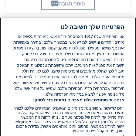
הוסף תגובה
הפרטיות שלך חשובה לנו
תגובות
אנו והשותפים שלנו
1017
מאחסנים מידע אישי כמו נתוני גלישה או
מזהים ייחודיים וניגשים למידע אישי במכשיר שלכם. בחירה באפשרות
זאת אני מאשר מפעילה טכנולוגיות מעקב שמסייעות בהשגת המטרות
אין עדיין תגובות. היה הראשון להגיב
המפורטות בסעיף 'אנו והשותפים שלנו מעבדים מידע כדי לספק.
בחירה באפשרות זאת דחה הכול או ביטול הסכמתכם בכל עת
הוסף תגובה
תשבית את טכנולוגיות המעקב. ייתכן שהשבתת טכנולוגיות המעקב
תוביל לכך שחלק מהתכנים והפרסומות שיוצגו לכם לא יהיו חלק
מחחומי העניין שלכם. אפשר להציג שוב את התפריט כדי לשנות את
בחירתכם או לבטל את הסכמתכם בכל עת בלחיצה על הקישור ניהול
העדפות שבתחתית הדף. הבחירות שלכם ישפיעו על אתר אישי שלנו.
מידע נוסף אפשר למצוא במדיניות הפרטיות שלנו.
אנחנו והשותפים שלנו מעבדים נתונים כדי לספק:
ייתכן שייעשה שימוש בנתוני המיקום הגאוגרפי המדויקים שלכם לצורך
תמיכה במטרה אחת או יותר. משמעות הדבר היא שהמיקום שלכם
יהיה מדויק עד לרמה של מספר מטרים.. ניתן לזהות את המכשיר
שלכם על סמך סריקה של שילוב המאפיינים הייחודי שלו.. אחסון ו/או
גישה למידע במכשיר. פרסום ותוכן מותאמים אישית, מדידת פרסום
ותוכן, ניתוח קהל ופיתוח שירותים .