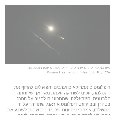
מערכת נגד טילים יורה טילי יירוט לטילים שנורו מאיראן,
ארכיון
Wisam Hashlamoun/Flash90
דיפלומטים אמריקאים וערבים, הפועלים להדוף את
ההסלמה, זוכים לשתיקה זועמת מאיראן ושלוחתה
הלבנונית, חיזבאללה, שמתכוננים להגיב על ההרג
בטהרן ובביירות. דיפלומט איראני, שתודרך על ידי
ממשלתו, אמר כי ניסיונות של מדינות שונות לשכנע את