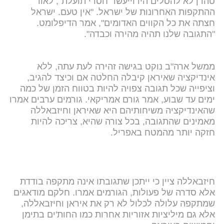
טהרן לא להסלים היו וייעשו "חסרי תועלת", לאור
ההתקפות האחרונות של ישראל. "אין טעם. ישראל
חצתה את כל הקווים האדומים", אמר הדיפלומט.
"התגובה שלנו תהיה מהירה וכבדה".
ממשל ארה"ב נוקט בגישה זהירה לעת עתה, ללא
אינדיקציה שאיראן קיבלה החלטה אם וכיצד להגיב,
וציפייה שכל תגובה צפויה להיות בטווח הזמן של כמה
ימים עד שבוע, אמר גורם אמריקאי. גורמים ערבים אמרו
שהאינדיקציה משיחותיהם היא שאיראן וחיזבאללה
מאמינים שהתגובה, בכל צורה שהיא, צריכה להיות
חזקה יותר מהמטח באפריל.
חיזבאללה ציין כי ייתכן שתגובתו אינה מתקפה בודדת
אלא סדרה של פעולות, הגורמים אמרו. חלקם מודאגים
שמתקפה עלולה לכלול לא רק את איראן וחיזבאללה,
אלא גם מיליציות אזוריות אחרות כמו החות'ים בתימן