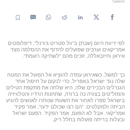
Salemi
לפי דיווח היום (שבת) ב"וול סטריט ג'ורנל", דיפלומטים
אמריקאים וערבים שפועלים להדוף את ההסלמה מצד
איראן וחיזבאללה, זוכים מהם "לשתיקה רועמת".
כך למשל, כשאיראן עמדה להוציא אל הפועל את המטח
שלה נגד ישראל באפריל, כדי לנקום על חיסול אחד
הגנרלים הבכירים שלה, היא שלחה את מתקפת הטילים
והמזל"טים בצורה כה ברורה, שתחנות הרדיו והטלוויזיה
בישראל ספרו לאחור את השעות שנותרו לאנשים להגיע
הביתה ולמקלטים. "הם רצו שכולם ידעו", אמר פקיד
אמריקאי. אבל לא הפעם, אמר הפקיד. הפעם ישראל
ובעלות בריתה פועלות בחלל ריק.