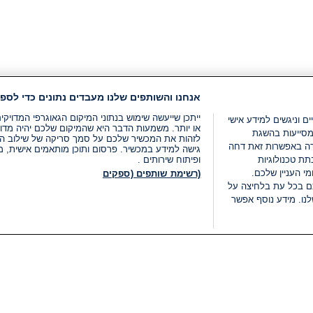
אנחנו והשותפים שלנו מעבדים נתונים כדי לספק
ייתכן שייעשה שימוש בנתוני המיקום הגאוגרפי המדוי
ים וניגשים למידע אישי
או יותר. משמעות הדבר היא שהמיקום שלכם יהיה מדוי
מסייעות בהשגת
לזהות את המכשיר שלכם על סמך סריקה של שילוב המאפי
רה באפשרות זאת דחה
גישה למידע במכשיר. פרסום ותוכן מותאמים אישית, מד
ת טכנולוגיות
ופיתוח שירותים .
י העניין שלכם.
(רשימת שותפים (ספקים
ם בכל עת בלחיצה על
נו. מידע נוסף אפשר
LIVE
קטגוריות
משפטי
חדשות מתפרצות
תנאי שימוש