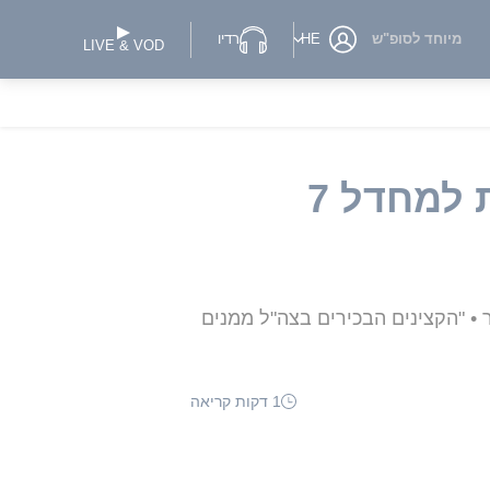
מיוחד לסופ"ש
HE
רדיו
LIVE & VOD
ליברמן: "חייבים להקים ועדת חקירה ממלכתית למחדל 7
 • "הקצינים הבכירים בצה"ל ממנים
1 דקות קריאה