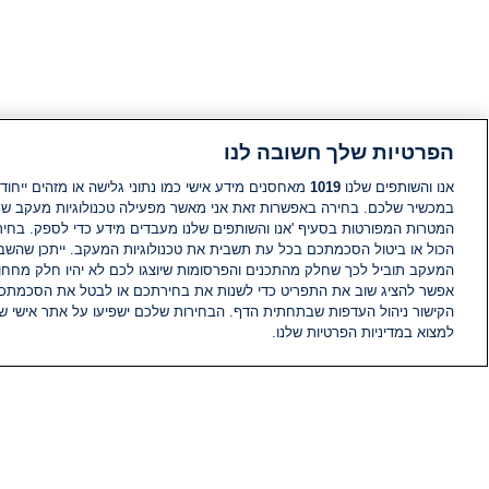
הפרטיות שלך חשובה לנו
אנו והשותפים שלנו
1019
מאחסנים מידע אישי כמו נתוני גלישה או מזהים ייחודי
במכשיר שלכם. בחירה באפשרות זאת אני מאשר מפעילה טכנולוגיות מעקב ש
המטרות המפורטות בסעיף 'אנו והשותפים שלנו מעבדים מידע כדי לספק. בחי
הכול או ביטול הסכמתכם בכל עת תשבית את טכנולוגיות המעקב. ייתכן שהשבת
המעקב תוביל לכך שחלק מהתכנים והפרסומות שיוצגו לכם לא יהיו חלק מחחומ
אפשר להציג שוב את התפריט כדי לשנות את בחירתכם או לבטל את הסכמתכ
הקישור ניהול העדפות שבתחתית הדף. הבחירות שלכם ישפיעו על אתר אישי של
למצוא במדיניות הפרטיות שלנו.
חדשות
פיד חדשות
מידע
הוועד המנהל של i24NEWS