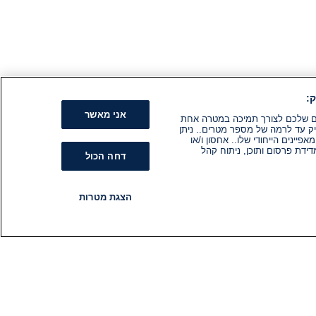
:
אני מאשר
קים שלכם לצורך תמיכה במטרה אחת
ק עד לרמה של מספר מטרים.. ניתן
ינים הייחודי שלו.. אחסון ו/או
ידת פרסום ותוכן, ניתוח קהל
דחה הכול
הצגת מטרות
רדיו
תוכניות
עקבו אחרינו
הירשם לניוזלטר