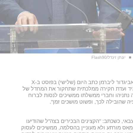
יונתן זינדל/Flash90
יושב ראש ישראל ביתנו חבר הכנסת אביגדור ליברמן כתב היום (שלישי) בפוסט ב-X
 מיד ועדת חקירה ממלכתית שתחקור את המחדל של
ה נתניהו וחברי ממשלתו ממשיכים לנסות לברוח
ה שהובילה לכך, ופשוט מושכים זמן".
באי, כשכתב: "הקצינים הבכירים בצה"ל שהודיעו
אס מורתע ולא מעוניין בהסלמה, ממשיכים לעסוק