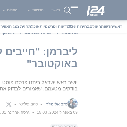
ראשי
חדשות
העולם
ראשי
חדשות
העולם
בחירות 2026
דעות ופרשנויות
אוכל
תחזית מזג האוויר
מ
i24NEWS
ישראל במלחמה
ליברמן: "ח
באוקטובר"
יושב ראש ישראל ביתנו פרסם פוסט בו
בודקים מטעמם, שאמורים לבדוק את
נדב אלימלך
כתב פוליטי
■
■
09 באפריל 2024, 15:03
גרסה אחרונה
31 באוקטובר 2024, 19:41
■
אביגדור ליברמן