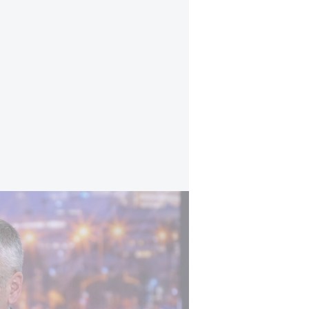
פרסום ראשון: הזרוע הצבאית של חמאס מקבלת 
כך, הזרוע הצבאית הקימה "שלטון צל
לאחר שעשרות (אם לא מאות) בעלי ת
נודע, כי מח"ט צפון עזה עז א-דין אל
החליטו שבכירי הארגון ינהלו באופן יש
מחסני הדלק והמזון וכן את העיריות ו