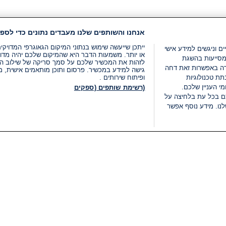
אנחנו והשותפים שלנו מעבדים נתונים כדי לספק
ייתכן שייעשה שימוש בנתוני המיקום הגאוגרפי המדוי
ים וניגשים למידע אישי
או יותר. משמעות הדבר היא שהמיקום שלכם יהיה מדוי
מסייעות בהשגת
לזהות את המכשיר שלכם על סמך סריקה של שילוב המאפי
רה באפשרות זאת דחה
גישה למידע במכשיר. פרסום ותוכן מותאמים אישית, מד
ת טכנולוגיות
ופיתוח שירותים .
י העניין שלכם.
(רשימת שותפים (ספקים
ם בכל עת בלחיצה על
נו. מידע נוסף אפשר
LIVE
קטגוריות
משפטי
חדשות מתפרצות
תנאי שימוש
חדשות
מדיניות פרטיות
העולם
תנאי פרסום ותנאי מכירות
בחירות 2026
הצהרת נגישות
דעות ופרשנויות
נהל העדפות
אוכל