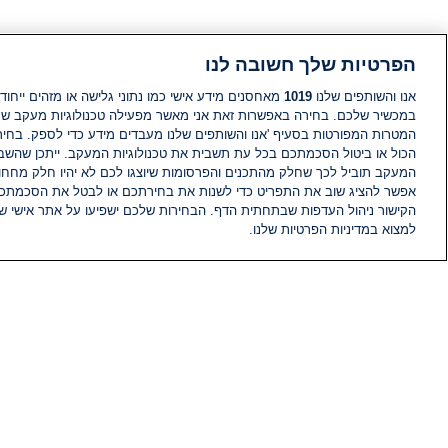
הפרטיות שלך חשובה לנו
אנו והשותפים שלנו
1019
מאחסנים מידע אישי כמו נתוני גלישה או מזהים ייחודי
במכשיר שלכם. בחירה באפשרות זאת אני מאשר מפעילה טכנולוגיות מעקב ש
המטרות המפורטות בסעיף 'אנו והשותפים שלנו מעבדים מידע כדי לספק. בחי
הכול או ביטול הסכמתכם בכל עת תשבית את טכנולוגיות המעקב. ייתכן שהשבת
המעקב תוביל לכך שחלק מהתכנים והפרסומות שיוצגו לכם לא יהיו חלק מחחומ
אפשר להציג שוב את התפריט כדי לשנות את בחירתכם או לבטל את הסכמתכ
הקישור ניהול העדפות שבתחתית הדף. הבחירות שלכם ישפיעו על אתר אישי של
למצוא במדיניות הפרטיות שלנו.
חדשות
פיד חדשות
מידע
הוועד המנהל של i24NEWS
הטאלנטים של i24NEWS
תוכניות הטלוויזיה של i24NEWS
רדיו בשידור חי
דרושים
צור קשר