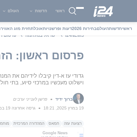
ראשי
חדשות
העולם
ראשי
חדשות
העולם
בחירות 2026
דעות ופרשנויות
אוכל
תחזית מזג האוויר
מ
i24NEWS
ישראל במלחמה
פרסום רא
פרסום ראשון: הז
גדודי עז א-דין קיבלו לידיהם את המנ
וישלוט מעכשיו במרכזי סיוע, בתי חולי
ברוך ידיד
פרשן לענייני ערבים
■
19 במרץ 2025, 18:21
גרסה אחרונה
19 במרץ 2025, 18:50
■
רצועת עזה
חמאס
המהדורה המרכזית
מוחמד
Google News