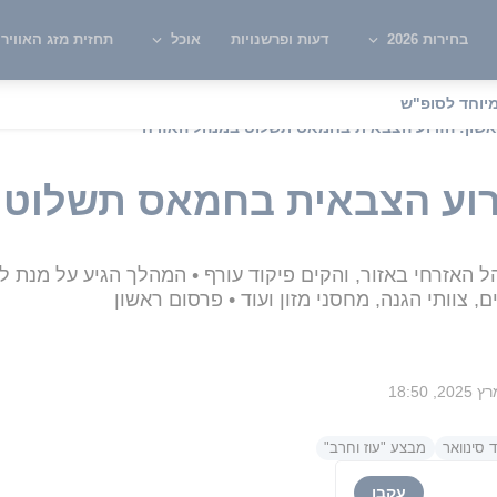
בחירות 2026
דעות ופרשנויות
אוכל
תחזית מזג האוויר
יוחד לסופ"ש
שון: הזרוע הצבאית בחמאס תשלוט במנהל האזרחי
רוע הצבאית בחמאס תשלוט 
הל האזרחי באזור, והקים פיקוד עורף • המהלך הגיע על מנת 
ם, צוותי הגנה, מחסני מזון ועוד • פרסום ראשון
 סינוואר
מבצע "עוז וחרב"
עקבו