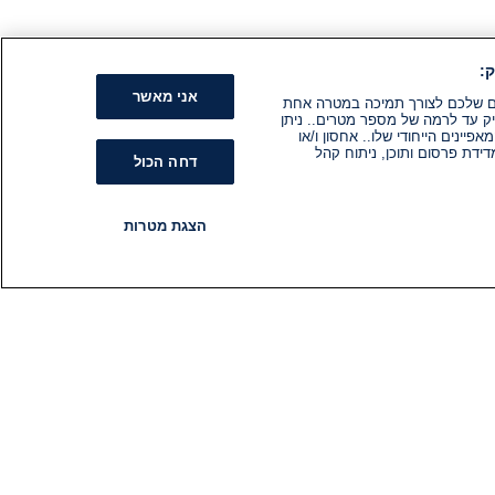
:
אני מאשר
קים שלכם לצורך תמיכה במטרה אחת
ק עד לרמה של מספר מטרים.. ניתן
ינים הייחודי שלו.. אחסון ו/או
ידת פרסום ותוכן, ניתוח קהל
דחה הכול
הצגת מטרות
רדיו
תוכניות
עקבו אחרינו
הירשם לניוזלטר