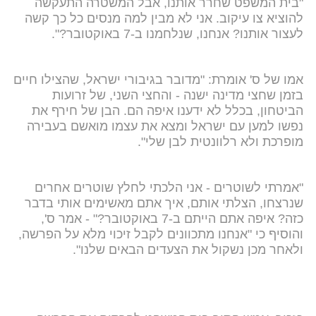
"בית המשפט שחרר אותנו, אבל המשטרה התעקשה
להוציא צו עיקוב. אני לא מבין למה מנסים כל כך קשה
לעצור אותנו? אנחנו, שנלחמנו ב-7 באוקטובר?".
אמו של ס' אומרת: "מדובר בגיבורי ישראל, שהצילו חיים
בזמן שחצי מדינה ישנה - והחצי השני, של זרועות
הביטחון, בכלל לא ידענו איפה הם. הבן של חירף את
נפשו למען עם ישראל ומצא את עצמו מואשם בעבירה
מופרכת ולא רלוונטית לבן שלי".
"אמרתי לשוטרים - אני הלכתי לחלץ שוטרים אחרים
שנרצחו, הצלתי אותם, איך אתם מאשימים אותי בדבר
כזה? איפה אתם הייתם ב-7 באוקטובר?" - אמר ס',
והוסיף כי "אנחנו מתכוונים לקבל זיכוי מלא על הפרשה,
ולאחר מכן נשקול את הצעדים הבאים שלנו".