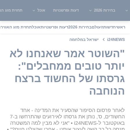
בחירות 2026
דעות ופרשנויות
אוכל
תחזית מזג האו
ראשי
חדשות
העולם
בחירות 2026
דעות ופרשנויות
אוכל
תחזית מזג האוויר
מ
i24NEWS
ישראל במלחמה
"השוטר אמר שאנחנו לא
יותר טובים ממחבלים":
גרסתו של החשוד ברצח
הנוחבה
לאחר פרסום הסיפור שהסעיר את המדינה - אחד
החשודים, ס', נותן את גרסתו לאירועים שהתרחשו ב-7
באוקטובר ל-i24NEWS • "אני לא מבין למה המשטרה
מנסה כל כך קשה לעצור אותנו - אחרי שהצלנו חיים?" •