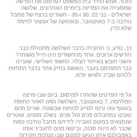
כזכור, אמש התיר בית המשפט לפרסום את הפרשה
שמסעירה את המדינה ביומיים האחרונים. שלושה
ישראלים - בני 22 ,30 ו-35 - חשודים ברצח של מחבל
נוח'בה ב-7 באוקטובר, ובאחזקה של אמצעי לחימה
שלא כדין.
כך, נודע, כי החקירה בדבר השלושה מתנהלת כבר
חודשים ארוכים. אחד מהחשודים הינו חייל משוחרר
והשני חובש באיחוד הצלה. החשוד השלישי, שעניינו
כבר התפרסם בעבר, הואשם בתיק אחר בדבר התחזות
ללוחם שב"כ ולאיש ימ"מ.
על פי הפרטים שהותרו לפרסום, ביום שבו פרצה
המלחמה, 7 באוקטובר, השלושה נסעו לאזור התופת
בעוטף עזה וניסו לסייע לכוחות שבשטח. שניים מהם
נאבקו במחבלים פנים מול פנים. בשלב מסוים, שוטרים
שנמצאים במקום העבירו לידיהם מחבל נוח'בה כפות
שכבר לא היווה סכנה, וביקשו מהם להעביר אותו
באמבולנס איתו הגיעו למקום שבו נערכות חקירות