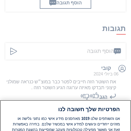
הוסף תגובה
תגובות
הוסף תגובה
קובי
06 ביולי 2024
את השוטר הזה חייבים לפטר כבר במוצ״ש כנראה שמולני
קיצוני תבדקו מאיזה ערוגה הגיע השוטר הזה .
0
0
הגב
הפרטיות שלך חשובה לנו
@simonb71
06 ביולי 2024
אנו והשותפים שלנו
1019
מאחסנים מידע אישי כמו נתוני גלישה או
מזהים ייחודיים וניגשים למידע אישי במכשיר שלכם. בחירה באפשרות
רק בישרא0מאל !. מחבלים לא מקאירעם חיים חבל על
זאת אני מאשר מפעילה טכנולוגיות מעקב שמסייעות בהשגת המטרות