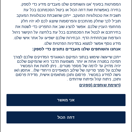
הזמן הכסף האוכל והאוויר שהם נושמים , מחבלים הורגים
המפורטות בסעיף 'אנו והשותפים שלנו מעבדים מידע כדי לספק.
ועושים וידוא הריגה . טפו ו ז י ן על הפרקליטות
בחירה באפשרות זאת דחה הכול או ביטול הסכמתכם בכל עת
ה0מאלנאצית 100%.
תשבית את טכנולוגיות המעקב. ייתכן שהשבתת טכנולוגיות המעקב
0
0
תוביל לכך שחלק מהתכנים והפרסומות שיוצגו לכם לא יהיו חלק
הגב
מחחומי העניין שלכם. אפשר להציג שוב את התפריט כדי לשנות את
בחירתכם או לבטל את הסכמתכם בכל עת בלחיצה על הקישור ניהול
העדפות שבתחתית הדף. הבחירות שלכם ישפיעו על אתר אישי שלנו.
מידע נוסף אפשר למצוא במדיניות הפרטיות שלנו.
אנחנו והשותפים שלנו מעבדים נתונים כדי לספק:
ייתכן שייעשה שימוש בנתוני המיקום הגאוגרפי המדויקים שלכם לצורך
תמיכה במטרה אחת או יותר. משמעות הדבר היא שהמיקום שלכם
יהיה מדויק עד לרמה של מספר מטרים.. ניתן לזהות את המכשיר
שלכם על סמך סריקה של שילוב המאפיינים הייחודי שלו.. אחסון ו/או
גישה למידע במכשיר. פרסום ותוכן מותאמים אישית, מדידת פרסום
ותוכן, ניתוח קהל ופיתוח שירותים .
(רשימת שותפים (ספקים
אני מאשר
דחה הכול