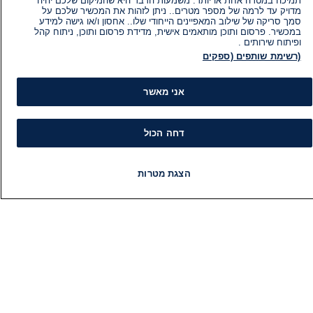
תמיכה במטרה אחת או יותר. משמעות הדבר היא שהמיקום שלכם יהיה
מדויק עד לרמה של מספר מטרים.. ניתן לזהות את המכשיר שלכם על
סמך סריקה של שילוב המאפיינים הייחודי שלו.. אחסון ו/או גישה למידע
במכשיר. פרסום ותוכן מותאמים אישית, מדידת פרסום ותוכן, ניתוח קהל
ופיתוח שירותים .
(רשימת שותפים (ספקים
אני מאשר
דחה הכול
מידע
קט
הצגת מטרות
הוועד המנהל של i24NEWS
חד
חדשות
פיד חדשות
LIVE
רדיו
תוכניות
הטאלנטים של i24NEWS
חד
תוכניות הטלוויזיה של i24NEWS
הע
רדיו בשידור חי
בחיר
דרושים
דעו
צור קשר
או
מפת אתר
תחז
מי