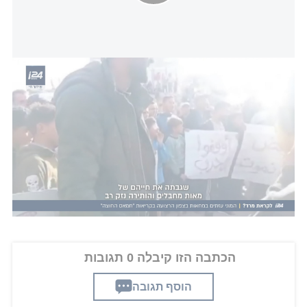
המוני עזתים במחאות בצפון הרצועה נגד חמאס
פרשננו לענייני ערבים, ברוך ידיד, פרסם כי אנס שריף,
כתב אל-ג'זירה ברצועת עזה, נאלץ לאתר מקום לינה
ללילה מחשש שיפגע על ידי המפגינים. מוקדם יותר
היום פרסם שריף סרטון מתוך ההפגנה נגד חמאס ותייג
אותה כהפגנה נגד המלחמה, הקוראת לסיום הטבח,
מהלך שהביא לביקורת רבה נגדו.
צפו בדיווח המלא
הכתבה הזו קיבלה 0 תגובות
הוסף תגובה