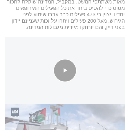
מאות משתתפי המשט. במקביל, המדינה שוקלת לחכור
מטוס כדי להטיס ביחד את כל הפעילים האירופאים
יחדיו. יצוין כי 473 פעילים כבר עברו שימוע לפני
הגירוש. מעל 200 פעילים ויתרו על זכות שעניינם יידון
בפני דיין, והם יורחקו מיידית מגבולות המדינה.
המשט שהשתבש: הספינה של גרטה נאלצה להסתובב בדרך לעזה בגלל
מזג אוויר סוער
גורם הבקי בפרטי האירוע סיפר ל-i24NEWS: "