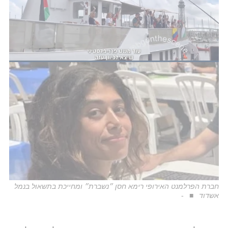
משתתפי המשט קיבלו הנחיה להימנע מחיוכים כדי לא
לאפשר לישראל לצלם אותם כשהם מחוייכים ובכך
להרוס את הנרטיב שישראל חוטפת אותם. בקרי הגבול
זרמו עם ההזיה, וניסו להצחיק אותם, כשבמקביל
משתתפי המשט התאמצו לא להישבר ולצחוק..".
חברת הפרלמנט האירופי רימא חסן ״נשברת״ ומחייכת בתשאול בנמל
אשדוד
-