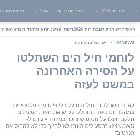
בחירות 2026
דעות ופרשנויות
אוכל
תחזית מזג האו
ראשי
חדשות
העולם
בחירות 2026
דעות ופרשנויות
אוכל
תחזית מזג האוויר
מ
i24NEWS
ישראל במלחמה
לוחמי חיל הים השתלטו
על הסירה האחרונה
במשט לעזה
לאחר השתלטות חיל הים על כלי שיט פרו-פלסטינים
במהלך יום כיפור, הוחלט לגרש את מאות הפעילים –
חלקם יועלו על מטוס שיוחכר במיוחד • גורם ל-
i24NEWS: "הפעילים הונחו לא לחייך כדי לא להרוס את
הנרטיב"