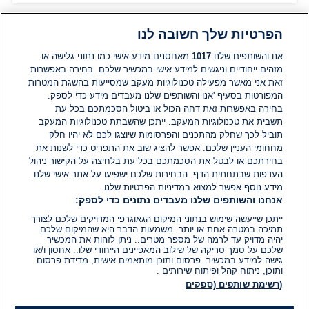
הפרטיות שלך חשובה לנו
תגובות
אנו והשותפים שלנו
1017
מאחסנים מידע אישי כמו נתוני גלישה או
מזהים ייחודיים וניגשים למידע אישי במכשיר שלכם. בחירה באפשרות
זאת אני מאשר מפעילה טכנולוגיות מעקב שמסייעות בהשגת המטרות
אין עדיין תגובות. היה הראשון להגיב
המפורטות בסעיף 'אנו והשותפים שלנו מעבדים מידע כדי לספק.
בחירה באפשרות זאת דחה הכול או ביטול הסכמתכם בכל עת
הוסף תגובה
תשבית את טכנולוגיות המעקב. ייתכן שהשבתת טכנולוגיות המעקב
תוביל לכך שחלק מהתכנים והפרסומות שיוצגו לכם לא יהיו חלק
מחחומי העניין שלכם. אפשר להציג שוב את התפריט כדי לשנות את
בחירתכם או לבטל את הסכמתכם בכל עת בלחיצה על הקישור ניהול
העדפות שבתחתית הדף. הבחירות שלכם ישפיעו על אתר אישי שלנו.
מידע נוסף אפשר למצוא במדיניות הפרטיות שלנו.
אנחנו והשותפים שלנו מעבדים נתונים כדי לספק:
ייתכן שייעשה שימוש בנתוני המיקום הגאוגרפי המדויקים שלכם לצורך
תמיכה במטרה אחת או יותר. משמעות הדבר היא שהמיקום שלכם
יהיה מדויק עד לרמה של מספר מטרים.. ניתן לזהות את המכשיר
שלכם על סמך סריקה של שילוב המאפיינים הייחודי שלו.. אחסון ו/או
גישה למידע במכשיר. פרסום ותוכן מותאמים אישית, מדידת פרסום
ותוכן, ניתוח קהל ופיתוח שירותים .
(רשימת שותפים (ספקים