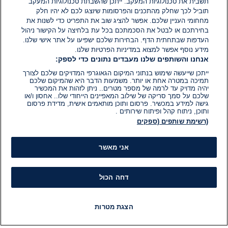
הוסף תגובה
תשבית את טכנולוגיות המעקב. ייתכן שהשבתת טכנולוגיות המעקב
תוביל לכך שחלק מהתכנים והפרסומות שיוצגו לכם לא יהיו חלק
מחחומי העניין שלכם. אפשר להציג שוב את התפריט כדי לשנות את
בחירתכם או לבטל את הסכמתכם בכל עת בלחיצה על הקישור ניהול
העדפות שבתחתית הדף. הבחירות שלכם ישפיעו על אתר אישי שלנו.
מידע נוסף אפשר למצוא במדיניות הפרטיות שלנו.
אנחנו והשותפים שלנו מעבדים נתונים כדי לספק:
ייתכן שייעשה שימוש בנתוני המיקום הגאוגרפי המדויקים שלכם לצורך
תמיכה במטרה אחת או יותר. משמעות הדבר היא שהמיקום שלכם
יהיה מדויק עד לרמה של מספר מטרים.. ניתן לזהות את המכשיר
שלכם על סמך סריקה של שילוב המאפיינים הייחודי שלו.. אחסון ו/או
גישה למידע במכשיר. פרסום ותוכן מותאמים אישית, מדידת פרסום
ותוכן, ניתוח קהל ופיתוח שירותים .
(רשימת שותפים (ספקים
אני מאשר
דחה הכול
הצגת מטרות
חדשות
פיד חדשות
LIVE
רדיו
תוכניות