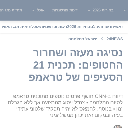
בחירות 2026
דעות ופרשנויות
אוכל
תחזית מזג האו
ראשי
חדשות
העולם
בחירות 2026
דעות ופרשנויות
אוכל
תחזית מזג האוויר
מ
i24NEWS
ישראל במלחמה
נסיגה מעזה ושחרור
החטופים: תכנית 21
הסעיפים של טראמפ
דיווח ב-CNN חושף פרטים נוספים מתוכנית טראמפ
לסיום המלחמה • צה"ל ייסוג מהרצועה אך ללא הגבלת
זמן • בנוסף, לחמאס לא יהיה תפקיד שלטוני עתידי
בעזה ובמקום זאת יכהן ממשל זמני